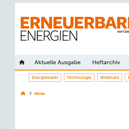
Springe
Springe
Springe
auf
auf
auf
Hauptinhalt
Hauptmenü
SiteSearch
Aktuelle Ausgabe
Heftarchiv
Energiemarkt
Technologie
Webinare
Wärme