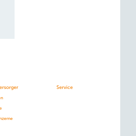
ersorger
Service
en
e
nzerne