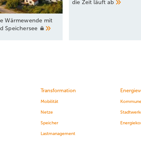
die Zeit läuft
ab
he Wärmewende mit
nd
Speichersee
Transformation
Energiev
Mobilität
Kommun
Netze
Stadtwerk
Speicher
Energieko
Lastmanagement