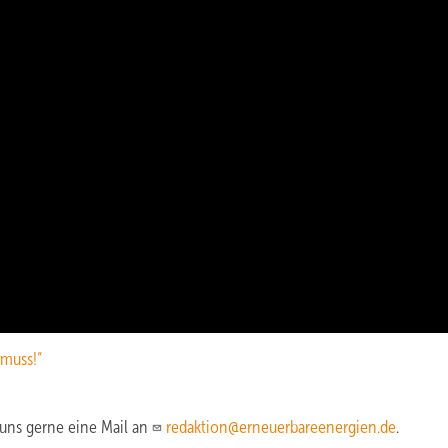
 muss!“
uns gerne eine Mail an
redaktion@erneuerbareenergien.de
.