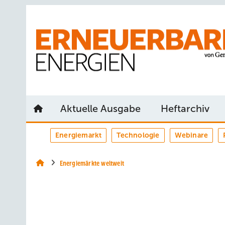
Springe
Springe
Springe
auf
auf
auf
Hauptinhalt
Hauptmenü
SiteSearch
Aktuelle Ausgabe
Heftarchiv
Energiemarkt
Technologie
Webinare
Energiemärkte weltweit