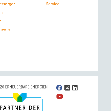
ersorger
Service
en
e
nzerne
026 ERNEUERBARE ENERGIEN