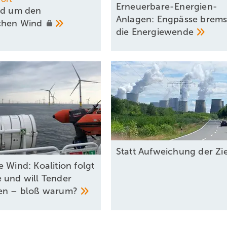
Erneuerbare-Energien-
nd um den
Anlagen: Engpässe brem
schen
Wind
die
Energiewende
Statt Aufweichung der Zi
 Wind: Koalition folgt
 und will Tender
en – bloß
warum?