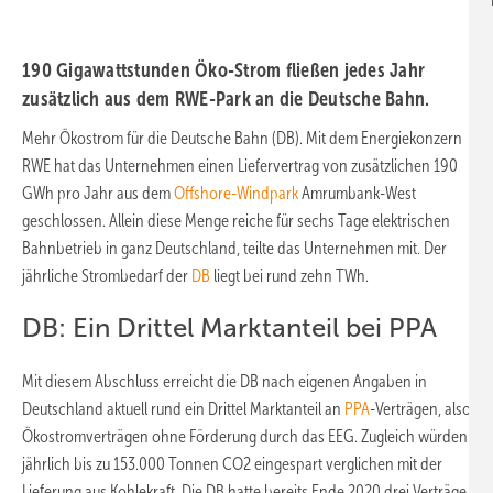
190 Gigawattstunden Öko-Strom fließen jedes Jahr
zusätzlich aus dem RWE-Park an die Deutsche Bahn.
Mehr Ökostrom für die Deutsche Bahn (DB). Mit dem Energiekonzern
RWE hat das Unternehmen einen Liefervertrag von zusätzlichen 190
GWh pro Jahr aus dem
Offshore-Windpark
Amrumbank-West
geschlossen. Allein diese Menge reiche für sechs Tage elektrischen
Bahnbetrieb in ganz Deutschland, teilte das Unternehmen mit. Der
jährliche Strombedarf der
DB
liegt bei rund zehn TWh.
DB: Ein Drittel Marktanteil bei PPA
Mit diesem Abschluss erreicht die DB nach eigenen Angaben in
Deutschland aktuell rund ein Drittel Marktanteil an
PPA
-Verträgen, also
Ökostromverträgen ohne Förderung durch das EEG. Zugleich würden
jährlich bis zu 153.000 Tonnen CO2 eingespart verglichen mit der
Lieferung aus Kohlekraft. Die DB hatte bereits Ende 2020 drei Verträge