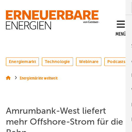
Springe
Springe
Springe
auf
auf
auf
Hauptinhalt
Hauptmenü
SiteSearch
MENÜ
Energiemarkt
Technologie
Webinare
Podcasts
Energiemärkte weltweit
Amrumbank-West liefert
mehr Offshore-Strom für die