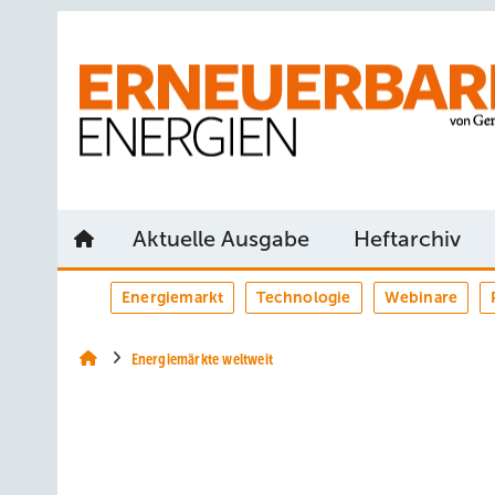
Springe
Springe
Springe
auf
auf
auf
Hauptinhalt
Hauptmenü
SiteSearch
Aktuelle Ausgabe
Heftarchiv
Energiemarkt
Technologie
Webinare
Energiemärkte weltweit