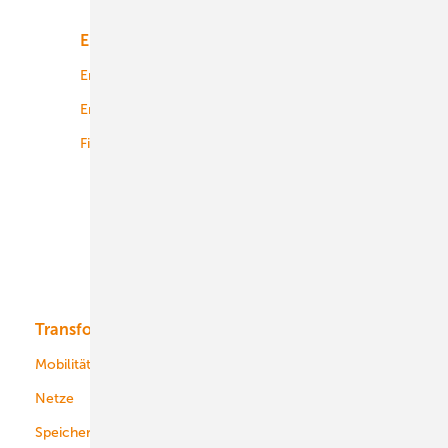
Energiemarkt
Technologie
Energierecht
Planung
Energiemärkte weltweit
Logistik
Finanzierung
Betrieb
Onshore-Wind
Offshore-Wind
Solar
Bioenergie
Transformation
Energieversorger
Service
Mobilität
Kommunen
Netze
Stadtwerke
Speicher
Energiekonzerne