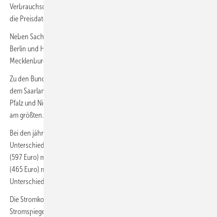
Verbrauchsdaten echter Haushalte, die co2online erhoben hat, sowie
die Preisdaten des Vergleichsportals Verivox.
Neben Sachsen ist der Stromverbrauch vor allem in den Stadtstaaten
Berlin und Hamburg und in den neuen Bundesländern Thüringen,
Mecklenburg-Vorpommern und Sachsen-Anhalt am geringsten.
Zu den Bundesländern mit dem größten Stromhunger zählen neben
dem Saarland die Bundesländer Nordrhein-Westfalen, Rheinland-
Pfalz und Niedersachsen. Hier sind die Sparpotenziale für Haushalte
am größten.
Bei den jährlichen Stromkosten gibt es ebenfalls massive
Unterschiede zwischen den Bundesländern. Zwischen dem Saarland
(597 Euro) mit den höchsten Pro-Kopf-Stromkosten und Sachsen
(465 Euro) mit den niedrigsten Stromkosten liegen 132 Euro – ein
Unterschied von 28 Prozent.
Die Stromkosten hat das Vergleichsportal Verivox auf Grundlage der
Stromspiegel-Daten und der aktuellen Strompreise berechnet. Die