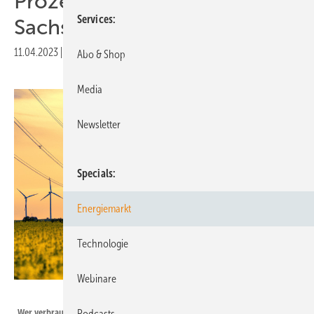
Prozent mehr Strom als
Services
Sachsen
11.04.2023
|
Druckvorschau
Abo & Shop
Media
Newsletter
Specials
Energiemarkt
Technologie
Webinare
marcus_hofmann - stock.adobe.com
Wer verbraucht wieviel Strom? Und warum gibt es hier so gewaltige
Podcasts