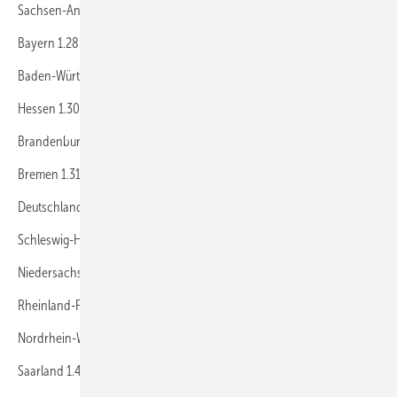
Sachsen-Anhalt 1.270 kWh
Bayern 1.285 kWh
Baden-Württemberg 1.295 kWh
Hessen 1.300 kWh
Brandenburg 1.310 kWh
Bremen 1.315 kWh
Deutschland 1.320 kWh
Schleswig-Holstein 1.345 kWh
Niedersachsen 1.375 kWh
Rheinland-Pfalz 1.425 kWh
Nordrhein-Westfalen 1.425 kWh
Saarland 1.440 kWh