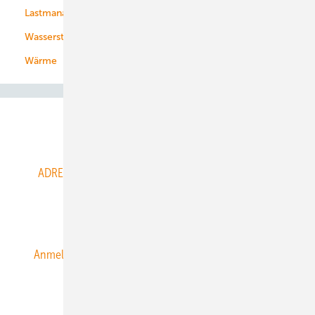
Lastmanagement
Wasserstoff
Wärme
Abo- & Leserservice
ADRESSBUCH der WIND- und SOLARENERGIE
AGB
Alle Inhalte chronologisch
Anmelden
Anmeldung & Registrierung
Datenschutz
E-Paper
ERNEUERBARE ENERGIEN abonnieren