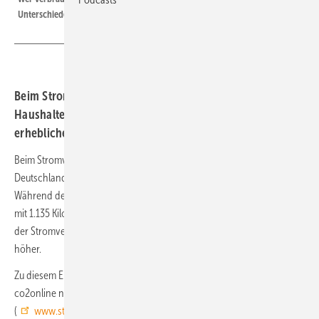
Unterschiede?
Beim Stromverbrauch und den Stromkosten privater
Haushalte in Deutschland gibt es je nach Bundesland
erhebliche Unterschiede.
Beim Stromverbrauch und den Stromkosten privater Haushalte in
Deutschland gibt es je nach Bundesland erhebliche Unterschiede.
Während der durchschnittliche Pro-Kopf-Stromverbrauch in Sachsen
mit 1.135 Kilowattstunden (kWh) bundesweit am geringsten ist, liegt
der Stromverbrauch im Saarland mit 1.440 kWh fast 27 Prozent
höher.
Zu diesem Ergebnis kommt die gemeinnützige Beratungsgesellschaft
co2online nach Auswertung des Stromspiegels
(
www.stromspiegel.de
). Grundlage für die Auswertung sind