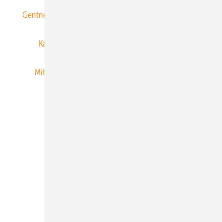
Gentner Energy Media
Gentner Verlag
Impressum
Karriere bei Gentner
Team
Mediaservice
Mitgliedschaften und Engagement
Newsletter
Privacy Manager
RSS-Feed
Veranstaltungen / Webinare
© 2026 ERNEUERBARE ENERGIEN