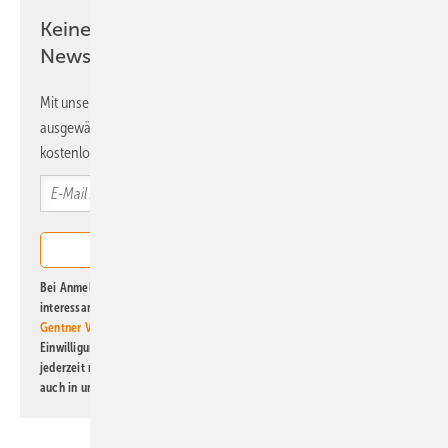
Keine Zeit? Kein Problem mit dem ERE
Newsletter!
Mit unserem Newsletter erhalten Sie regelmäßig von uns
ausgewählte Informationen und Neuigkeiten, gebündelt und
kostenlos direkt ins Postfach.
Bei Anmeldung zu diesem Newsletter bin ich damit einverstanden, über
interessante Verlags- und Online-Angebote
der Marken der Alfons W.
Gentner Verlag GmbH & Co. KG
informiert zu werden. Diese
Einwilligung kann ich jederzeit widerrufen und eine Abmeldung ist
jederzeit möglich. Informationen zum Umgang mit Daten finden Sie
auch in unserer
Datenschutzerklärung
.