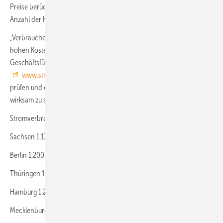
Preise berücksichtigen die Strompreisbremse und sind nach der
Anzahl der Haushalte je Bundesland gewichtet.
„Verbraucherinnen und Verbraucher sind hohem Verbrauch und
hohen Kosten nicht hilflos ausgeliefert“, sagt Tanja Loitz,
Geschäftsführerin von co2online. „Mit dem Stromspiegel auf
www.stromspiegel.de
können Haushalte ihren Stromverbrauch
prüfen und erhalten passende Stromspartipps, um ihren Verbrauch
wirksam zu senken.“
Stromverbrauch pro Kopf in Kilowattstunden
Sachsen 1.135 kWh
Berlin 1.200 kWh
Thüringen 1.230 kWh
Hamburg 1.255 kWh
Mecklenburg-Vorpommern 1.260 kWh