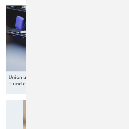
Union und SPD für Tankzuschuss und Steuererlass
– und ein fossiles
Weiter-so!