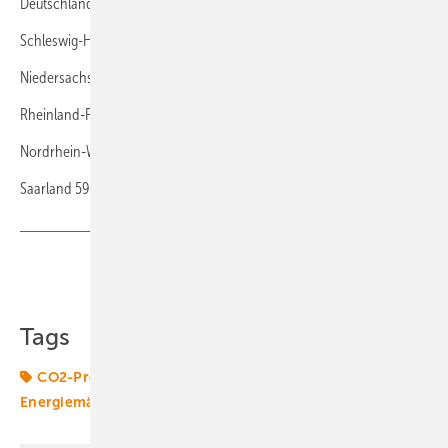
Deutschland 527 €
Schleswig-Holstein 574 €
Niedersachsen 548 €
Rheinland-Pfalz 564 €
Nordrhein-Westfalen 560 €
Saarland 597 € (nw)
Teilen
Link kopieren
Tags
CO2-Preis
CO2-Reduktionsziele
Energiemarkt
Energiemärkte weltweit
Strombörse
Stromverbrauch