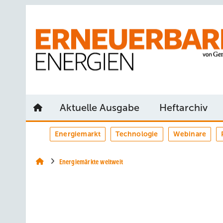
Springe
Springe
Springe
auf
auf
auf
Hauptinhalt
Hauptmenü
SiteSearch
Aktuelle Ausgabe
Heftarchiv
Energiemarkt
Technologie
Webinare
Energiemärkte weltweit