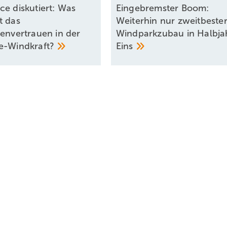
ce diskutiert: Was
Eingebremster Boom:
t das
Weiterhin nur zweitbeste
renvertrauen in der
Windparkzubau in Halbja
e-Windkraft?
Eins