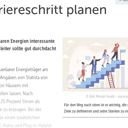
iereschritt planen
aren Energien interessante
leiter sollte gut durchdacht
euerbarer Energieträger am
Angaben von Statista von
von Häusern mit
len lassen. Nach
Bild: Mental Health - stock.
25 Prozent Strom als
Für den Weg nach oben ist es wichtig, die
e zu erzeugen. Bei der
Ziele zu definieren und seine Stärken zu 
für einen zusätzlichen
 E-Autos und Plug-in-Hybrid-