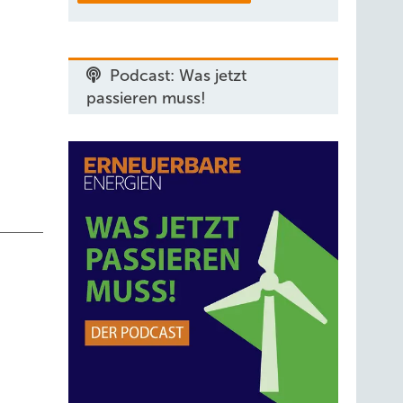
Podcast: Was jetzt
passieren muss!
r
größere
en zum
gütung
er aus
 von