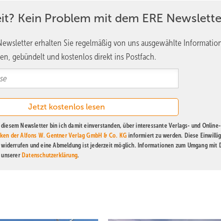
eit? Kein Problem mit dem ERE Newslette
her Job für eine andere Adresse: Vor dem ersten Bewerbungsgespräch 
ewsletter erhalten Sie regelmäßig von uns ausgewählte Informatio
nd was ein Wechsel für einen selbst und die Familie bedeuten würd
en, gebündelt und kostenlos direkt ins Postfach.
lb der Branche sind genauso wichtig wie der Standort. Die Folgen e
 mit der Familie besprochen werden, damit es keine Enttäuschung gi
setage, wenn das der neue Job mit sich bringt. Die wichtigsten hart
Hut bei einem anderen Unternehmen in den Ring wirft.
diesem Newsletter bin ich damit einverstanden, über interessante Verlags- und Online-
ken der Alfons W. Gentner Verlag GmbH & Co. KG
informiert zu werden. Diese Einwilli
t widerrufen und eine Abmeldung ist jederzeit möglich. Informationen zum Umgang mit
n unserer
Datenschutzerklärung
.
als Teamleiter in Hamburg tätig