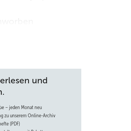
mworben
 für Führungskräfte eine gute Nachricht. Sie werden mehr denn je 
ssuchen. Neben deutschen Unternehmen versuchen vermehrt auch
rofitieren. Da ist es ratsam, sich vor dem ersten Kontakt durch ein
iereschritt aussehen sollte. Drei Fragen sind dabei hilfreich, um fü
h näher mit ihr zu beschäftigen - und folglich in den Bewerbungspro
terlesen und
n.
end horizontale Fachkarrieren an.
be – jeden Monat neu
ng zu unserem Online-Archiv
efte (PDF)