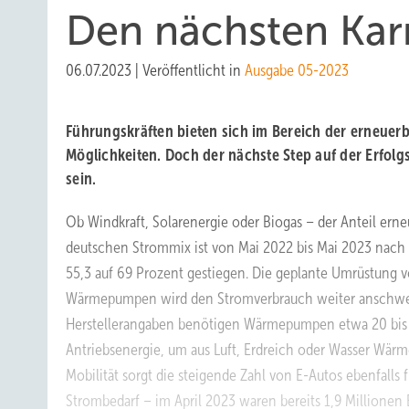
Den nächsten Karr
06.07.2023
|
Veröffentlicht in
Ausgabe 05-2023
Führungskräften bieten sich im Bereich der erneuerb
Möglichkeiten. Doch der nächste Step auf der Erfolgs
sein.
Ob Windkraft, Solarenergie oder Biogas – der Anteil ern
deutschen Strommix ist von Mai 2022 bis Mai 2023 nach 
55,3 auf 69 Prozent gestiegen. Die geplante Umrüstung 
Wärmepumpen wird den Stromverbrauch weiter anschwel
Herstellerangaben benötigen Wärmepumpen etwa 20 bis 
Antriebsenergie, um aus Luft, Erdreich oder Wasser Wärm
Mobilität sorgt die steigende Zahl von E-Autos ebenfalls 
Strombedarf – im April 2023 waren bereits 1,9 Millionen