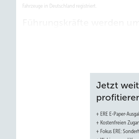
Fahrzeuge in Deutschland registriert.
Führungskräfte werden u
Die Wachstumsaussichten bei erneuerbaren Energien sind
und umworben und können sich ihren Job praktisch au
ausländische Player, von der deutschen Energiewende zu p
Personalberater Gedanken zu machen, wie der nächste Karr
entscheiden zu können, ob eine Anfrage es wert ist, sic
einzusteigen.
Jetzt wei
profitiere
Unternehmen bieten zunehm
+ ERE E-Paper-Ausga
+ Kostenfreien Zuga
+ Fokus ERE: Sonderh