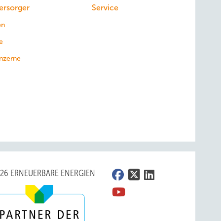
ersorger
Service
en
e
nzerne
026 ERNEUERBARE ENERGIEN