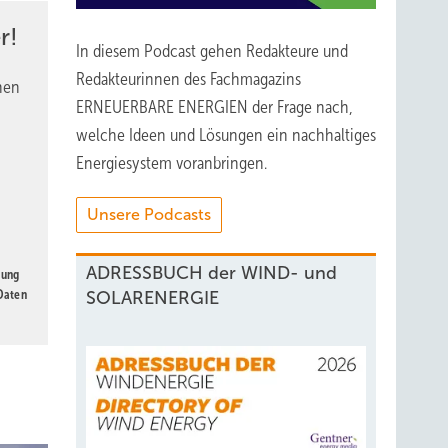
r!
In diesem Podcast gehen Redakteure und
sollte
Redakteurinnen des Fachmagazins
nen
e.
ERNEUERBARE ENERGIEN der Frage nach,
ines
welche Ideen und Lösungen ein nachhaltiges
bt.
Energiesystem voranbringen.
en und
Unsere Podcasts
ADRESSBUCH der WIND- und
gung
 Daten
SOLARENERGIE