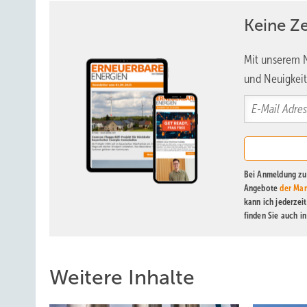
ihm als Führungskraft nach dem Wechsel erwartet wird.
Keine Z
Frage 3: Wo passe ich hin? Ob Karriere­sprung oder gleic
Mit unserem N
klar sein, mit welchem Unternehmen man es zu tun hat u
und Neuigkeit
Marktführerschaft, Innovationskraft und Ansehen innerha
Wechsels von der Stadt aufs Land oder umgekehrt sollten
Pendeln kann auf Dauer belastend sein, ebenso viele Rei
weichen Faktoren sollten geklärt sein, ehe man seinen 
Weitere Informationen:
Bei Anmeldung zu 
www.mercuriurval.com
Angebote
der Mar
kann ich jederzei
Volker Schulz,
finden Sie auch i
Partner & Director von Mercuri Urval sowie 
Weitere Inhalte