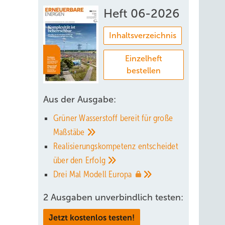
Heft 06-2026
Inhaltsverzeichnis
Einzelheft
gesucht
bestellen
en
Aus der Ausgabe:
r sich
Grüner Wasserstoff bereit für große
zess
Maßstäbe
Realisierungskompetenz entscheidet
über den
Erfolg
Drei Mal Modell
Europa
2 Ausgaben unverbindlich testen:
Jetzt kostenlos testen!