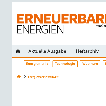
Springe
Springe
Springe
auf
auf
auf
Hauptinhalt
Hauptmenü
SiteSearch
Aktuelle Ausgabe
Heftarchiv
Energiemarkt
Technologie
Webinare
Energiemärkte weltweit