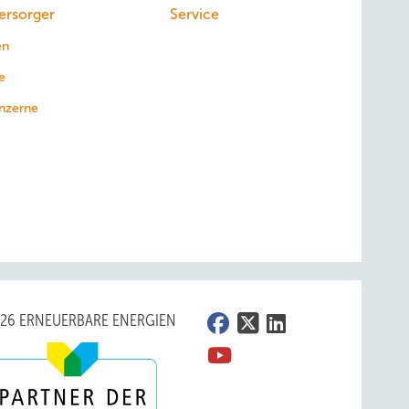
ersorger
Service
en
e
nzerne
026 ERNEUERBARE ENERGIEN