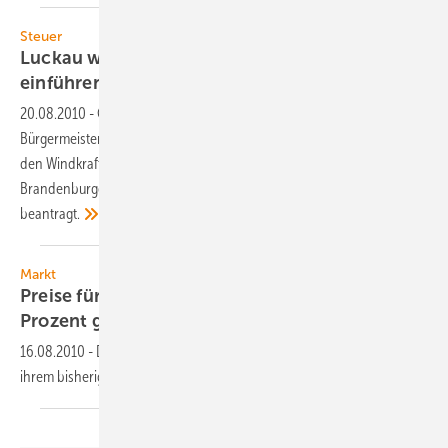
Steuer
Luckau will Steuer für Windenergieanlagen
einführen
20.08.2010
-
Gegenüber der Tageszeitung taz erklärte der Luckauer
Bürgermeister Lehmann, dass auf diese Weise die Allgemeinheit von
den Windkraftanlagen profitieren solle. Daher hat er beim
Brandenburger Innenministerium eine Genehmigung für die Steuer
beantragt.
Markt
Preise für Windenergieanlagen sind um rund 15
Prozent
gefallen
16.08.2010
-
Die Preise für Windturbinen liegen 15 Prozent unter
ihrem bisherigen Höchstpunkt im Jahr
2008.