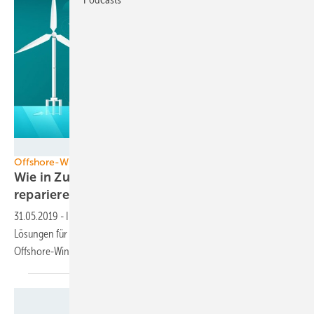
MIMRee
Offshore-Windenergie
Wie in Zukunft Roboter Windenergieanlagen
reparieren
31.05.2019
-
Im Rahmen eines Forschungsprojektes sollen innovative
Lösungen für die vollautomatisierte Inspektion und Reparatur von
Offshore-Windenergieanlagen durch Roboter entwickelt
werden.