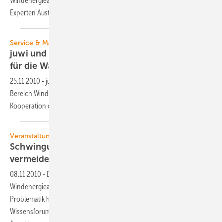
Windenergieanlagen“ am 8. und 9. Februar 2011 in Bremen bietet
Experten Austausch über aktuelle
Lösungen
Service & Maintenance
juwi und GE kooperieren im lukrativen Markt
für die Wartung von
Windenergieanlagen
25.11.2010
-
juwi und General Electric arbeiten schon länger im
Bereich Windenergieanlagen (WEA) zusammen. Jetzt ist die
Kooperation offiziell mit einem Vertrag besiegelt
worden
Veranstaltung
Schwingungen von Windenergieanlagen
vermeiden
08.11.2010
-
Die 2. VDI-Fachtagung "Schwingungen von
Windenergieanlagen" am 8. und 9. Februar 2011 in Bremen greift die
Problematik hochdynamischer Belastungen auf. Das VDI
Wissensforum lädt Fachleute dazu ein, sich zu allen wichtigen