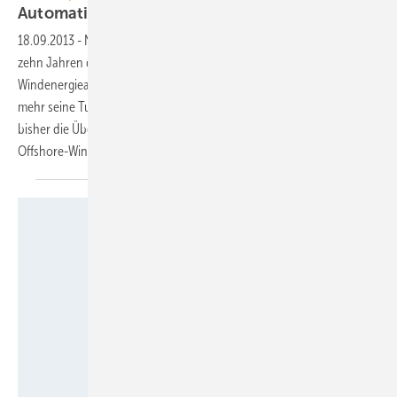
Automatische
Rotorblattenteisung
18.09.2013
-
Nach anfänglichem Zweifel hat sich in den vergangenen
zehn Jahren das Condition Monitoring für den Triebstrang in der
Windenergieanlage durchgesetzt. Speziell auf dem Meer will niemand
mehr seine Turbine unbeobachtet lassen. Weniger verbreitet ist
bisher die Überwachung von Rotorblättern. Auch hier könnte die
Offshore-Windkraft die Verbreitung
vorantreiben.
Foto: Timbertower