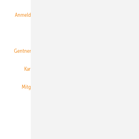
Anmeldung & Registrierung
Datenschutz
E-Paper
ERNEUERBARE ENERGIEN abonnieren
Gentner Energy Media
Gentner Verlag
Impressum
Karriere bei Gentner
Team
Mediaservice
Mitgliedschaften und Engagement
Newsletter
Privacy Manager
RSS-Feed
Veranstaltungen / Webinare
© 2026 ERNEUERBARE ENERGIEN