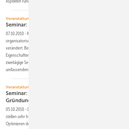
Aspekten rund um das Thema Schwingungen
austauschen.
Veranstaltung
Seminar: Bonus-Malus für
Windenergieanlagen
07.10.2010
-
Mit dem EEG 2009 haben sich die technischen und
organisatorischen Anforderungen für den vorrangigen Netzanschluss
verändert. Beim Nachweis der geforderten elektrischen
Eigenschaften wird ein Systemdienstleistungsbonus gewährt. Das
zweitägige Seminar im Haus der Technik in Essen liefert einen
umfassenden
Überblick.
Veranstaltung
Seminar: Baugrunderkundung und
Gründungen für
Windenergieanlagen
05.10.2010
-
Die aktuellen Multi-Megawatt-Windenergieanlagen
stellen sehr hohe Anforderungen. Durch ein standortbezogenes
Optimieren der Fundamente sowie den Einsatz diverser Verfahren zur