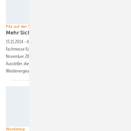
Foto: Pilz
Pilz auf der SPS Drive
Mehr Sicherheit in
Windenergieanlagen
15.11.2014
-
Auf der SPS IPC Drives 2014, Europas führender
Fachmesse für elektrische Automatisierung, treffen sich vom 25. bis 27.
November 2014 die Experten der Automatisierungswelt. Einer der
Aussteller, die Firma Pilz, bricht eine Lanze für mehr Sicherheit in
Windenergieanlagen.
Foto: Bosch Rexroth AG
Workshop