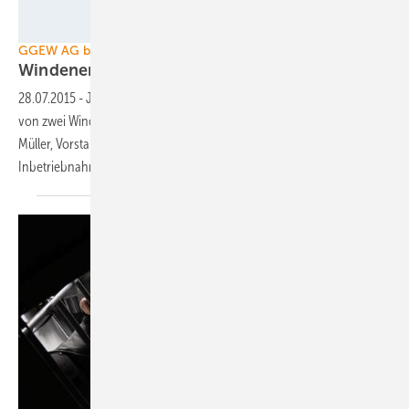
Foto: GE Wind Energy GmbH
GGEW AG baut in Roßdorf
Windenergieanlagen für den
Gemeindewald
28.07.2015
-
Jetzt ist es so weit. Die GGEW AG beginnt mit dem Bau
von zwei Windenergieanlagen im Roßdorfer Gemeindewald. Peter
Müller, Vorstand GGEW AG, erklärt: „Wir gehen von einer
Inbetriebnahme im kommenden Winter
aus.“