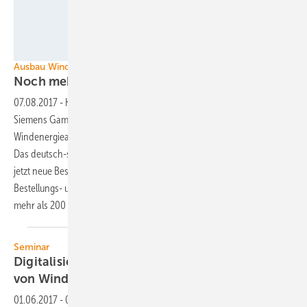
Siemens
Ausbau Windkraft in Deutschland
Noch mehr getriebelose
Windenergieanlagen
07.08.2017
-
Konkurrenz für den Marktführer in Deutschland: Mit
Siemens Gamesa wird 2017 ein weiterer Hersteller von getriebelosen
Windenergieanlagen größere Marktanteile in Deutschland gewinnen.
Das deutsch-spanische Windkraft-Turbinenbauunternehmen meldete
jetzt neue Bestellungen von 27 Turbinen und wird nach jetzigem
Bestellungs- und Planungsstand Ende 2017 binnen eines Jahres weit
mehr als 200 Megawatt (MW) neu ans Netz gebracht
haben.
Seminar
Digitalisierung in Betrieb und Instandhaltung
von
Windenergieanlagen
01.06.2017
-
05.12 - 06.12. in
Hannover