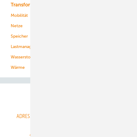
Transformation
Energieversorger
Service
Mobilität
Kommunen
Netze
Stadtwerke
Speicher
Energiekonzerne
Lastmanagement
Wasserstoff
Wärme
Abo- & Leserservice
ADRESSBUCH der WIND- und SOLARENERGIE
AGB
Alle Inhalte chronologisch
Anmelden