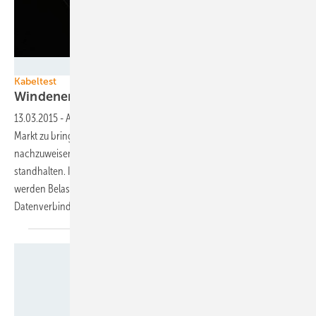
Foto: Brugg Cables
Kabeltest
Windenergieanlagen im
Hightech-Zeitalter
13.03.2015
-
Allein Qualitätsprodukte zu produzieren und auf den
Markt zu bringen, reicht heute nicht mehr aus. Ebenso wichtig ist es,
nachzuweisen, dass diese Komponenten den Anforderungen
standhalten. In einer Testanlage bei Brugg Cables in der Schweiz,
werden Belastungstests für tordierbare Energie- und
Datenverbindungen unter realen Bedingungen
durchgeführt.