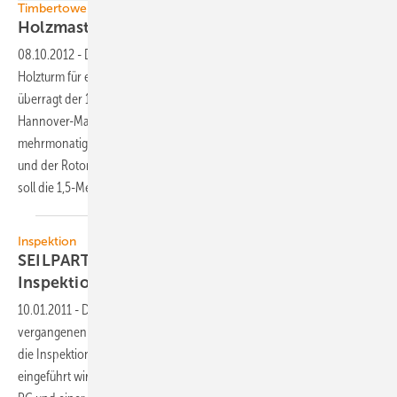
Timbertower
Holzmast bereit für
Hochzeit
08.10.2012
-
Das Unternehmen Timbertower hat den weltweit ersten
Holzturm für eine Multimegawatt-Windturbine fertiggestellt. Nun
überragt der 100 Meter hohe Windmast das Industriegebiet in
Hannover-Marienwerder. Am 10. und 11. Oktober soll das
mehrmonatige Bauprojekt mit der Montage des Maschinenhauses
und der Rotorblätter vollendet werden. Noch vor Ablauf des Jahres
soll die 1,5-Megawatt-Anlage Strom
liefern.
Inspektion
SEILPARTNER führt neuen digitalen
Inspektionsstandard
ein
10.01.2011
-
Die SEILPARTNER Windkraft GmbH hat in den
vergangenen Monaten einen neuen digital unterstützten Standard für
die Inspektion von Rotorblättern entwickelt, der im 2. Halbjahr 2010
eingeführt wird. Das Erstellen der Berichte erfolgt nun mittels Pocket