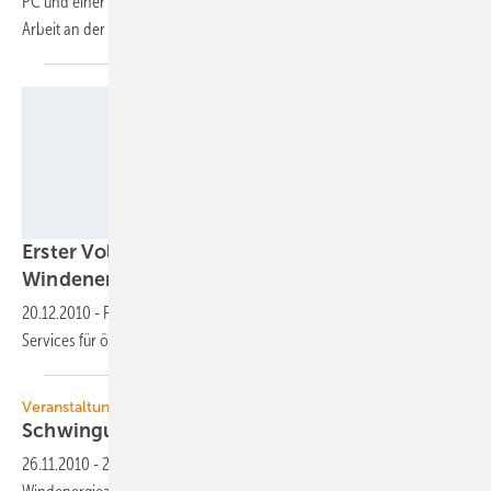
PC und einer eigens programmierten Software direkt während der
Arbeit an der
Windenergieanlage.
Foto: FKI Engineering
Erster Vollwartungsvertrag für
Windenergieanlagen in
Österreich
20.12.2010
-
FKI Engineering hat Wartungsvertrag mit Voith Industrial
Services für österreichischen Windpark
abgeschlossen.
Veranstaltung
Schwingungen von
Windenergieanlagen
26.11.2010
-
2. VDI-Fachtagung „Schwingungen von