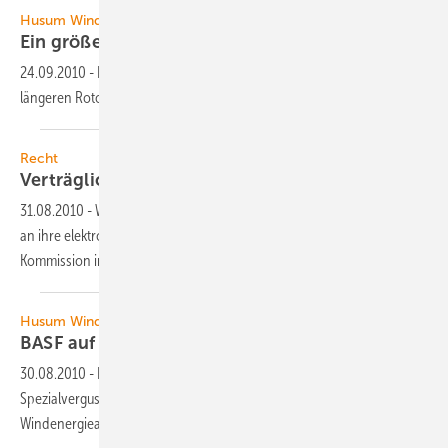
Husum WindEnergy 2010
Ein größeres Rad
drehen
24.09.2010
-
Die globale Windbranche setzt die Entwicklungen von
längeren Rotorblättern für bessere Energieernten
fort.
Recht
Verträglich oder
nicht?
31.08.2010
-
Windenergieanlagen müssen bestimmte Anforderungen
an ihre elektromagnetische Verträglichkeit erfüllen, die die EU
Kommission im vergangenen Jahr neu geregelt
hat.
Husum WindEnergy 2010
BASF auf der Husum WindEnergy
2010
30.08.2010
-
Epoxy-Systeme, Coatings, Polyurethane und
Spezialvergussmörtel für Rotorblätter, Türme und Fundamente von
Windenergieanlagen werden auf der Messe
vorgestellt.