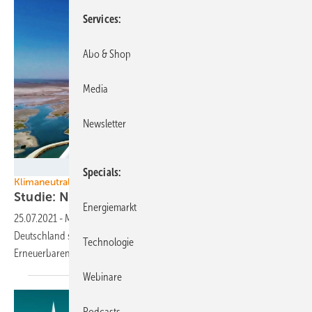
Services
Abo & Shop
Media
Newsletter
Siemens Gamesa
Specials
Klimaneutralität
Studie: Nur 6.000 Windenergieanlagen mehr ge
Energiemarkt
25.07.2021
-
Mit nur 20 Prozent mehr Windturbinen als heute könnte
Deutschland sein Ziel der Klimaneutralität erreichen – belegt
Technologie
Erneuerbaren-Verband LEE
NRW.
Webinare
Podcasts