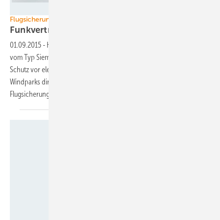
Illu: Siemens
Flugsicherung gibt grünes Licht
Funkverträgliche
Windenergieanlagen
01.09.2015
-
Hohe Auflagen hat gerade ein Windpark mit Anlagen
vom Typ Siemens SWT-3.0-113 in Schleswig-Holstein gemeistert. Der
Schutz vor elektromagnetischen Emissionen erlaubt den Bau des
Windparks direkt an der Empfangsstelle der Deutschen
Flugsicherung.