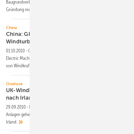
Baugrundverbesserung lassen sich Einsparpotenziale bei der
Gründung
realisieren.
China
China: GE und Harbin bauen zusammen
Windturbinen
01.10.2010
-
General Electric GE hat mit der chinesischen Harbin
Electric Machinery ein Joint Venture für das Herstellen und Liefern
von Windkraftanlagen in China
gegründet.
Onshore
UK-Windboom: Nordex liefert 12 Großturbinen
nach
Irland
29.09.2010
-
Nordex kommt auf die grüne Insel: Zwölf 2,5-MW-
Anlagen gehen nach Nordirland und in den Südwesten der Republik
Irland.