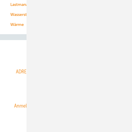
Lastmanagement
Wasserstoff
Wärme
Abo- & Leserservice
ADRESSBUCH der WIND- und SOLARENERGIE
AGB
Alle Inhalte chronologisch
Anmelden
Anmeldung & Registrierung
Datenschutz
E-Paper
ERNEUERBARE ENERGIEN abonnieren