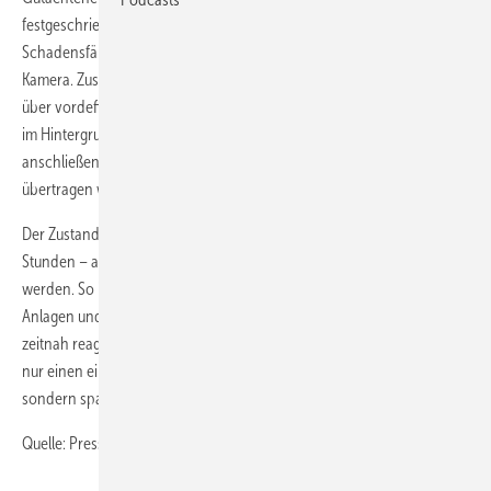
festgeschriebenen Inspektionsablauf und dokumentiert die
Schadensfälle an den Rotorblättern mit der im Pocket PC integrierten
Kamera. Zusätzlich gibt er alle weiteren relevanten Informationen
über vordefinierte Menüs direkt ein. Die installierte Software generiert
im Hintergrund sukzessive das Inspektionsprotokoll, welches
anschließend auf den Firmenserver
übertragen wird.
Der Zustandsbericht kann vom Auftraggeber online innerhalb von 24
Stunden – also nahezu in Echtzeit – von überall aus abgerufen
werden. So ist der Auftraggeber umgehend über den Zustand seiner
Anlagen und eventuell bestehende Risiken informiert und kann
zeitnah reagieren. Der automatisierte Prozess garantiert somit nicht
nur einen einheitlichen Inspektionsstandard auf höchstem Niveau,
sondern spart zusätzlich wertvolle Zeit.
Quelle: Presseinformation