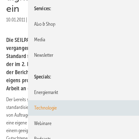
ein
Services
10.01.2011
|
Druckvorschau
Abo & Shop
Die SEILPARTNER Windkraft GmbH hat in den
Media
vergangenen Monaten einen neuen digital unterstützten
Newsletter
Standard für die Inspektion von Rotorblättern entwickelt,
der im 2. Halbjahr 2010 eingeführt wird. Das Erstellen
der Berichte erfolgt nun mittels Pocket PC und einer
Specials
eigens programmierten Software direkt während der
Arbeit an der Windenergieanlage.
Energiemarkt
Der bereits seit mehreren Jahren etablierte Inspektionsprozess mit
standardisierten Zustandsberichten wurde auf Basis der Erfahrungen
Technologie
von Auftraggebern und Mitarbeitern weiter optimiert. Parallel wurde
eine eigene Inspektionssoftware entwickelt, die in Kombination mit
Webinare
einem geeigneten Pocket PC eine schnelle und einheitliche
Gutachtenerstellung ermöglicht. Der Mitarbeiter folgt dabei einem
Podcasts