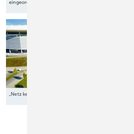
eingeordnet
„Netz kein Engpass
mehr“
Unsere Themen