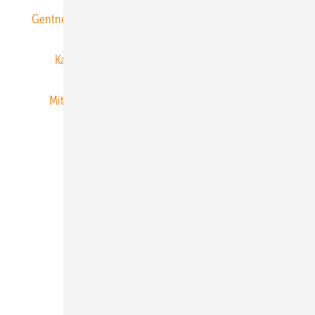
Gentner Energy Media
Gentner Verlag
Impressum
Karriere bei Gentner
Team
Mediaservice
Mitgliedschaften und Engagement
Newsletter
Privacy Manager
RSS-Feed
Veranstaltungen / Webinare
© 2026 ERNEUERBARE ENERGIEN