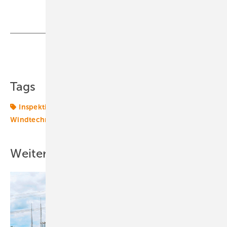
Teilen
Link kopieren
Tags
Inspektion
Windenergieanlage
Windkraft
Windtechnik
onshore-wind
Weitere Inhalte