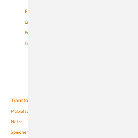
Energiemarkt
Technologie
Energierecht
Planung
Energiemärkte weltweit
Logistik
Finanzierung
Betrieb
Onshore-Wind
Offshore-Wind
Solar
Bioenergie
Transformation
Energieversorger
Service
Mobilität
Kommunen
Netze
Stadtwerke
Speicher
Energiekonzerne