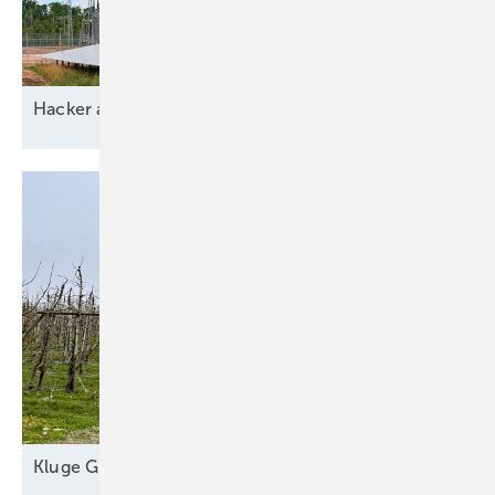
Ha cker
aussp erren
Kl uge
Grünstromautomaten