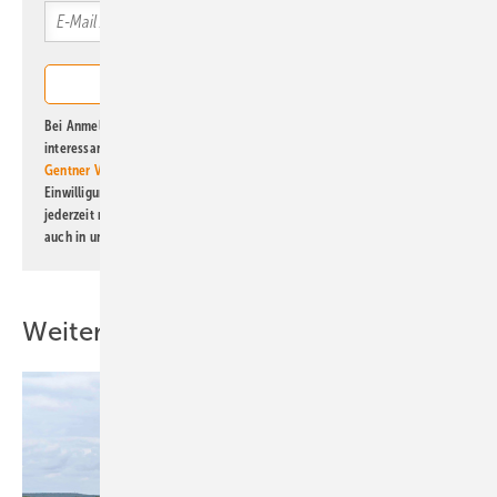
Bei Anmeldung zu diesem Newsletter bin ich damit einverstanden, über
interessante Verlags- und Online-Angebote
der Marken der Alfons W.
Gentner Verlag GmbH & Co. KG
informiert zu werden. Diese
Einwilligung kann ich jederzeit widerrufen und eine Abmeldung ist
jederzeit möglich. Informationen zum Umgang mit Daten finden Sie
auch in unserer
Datenschutzerklärung
.
Weitere Inhalte