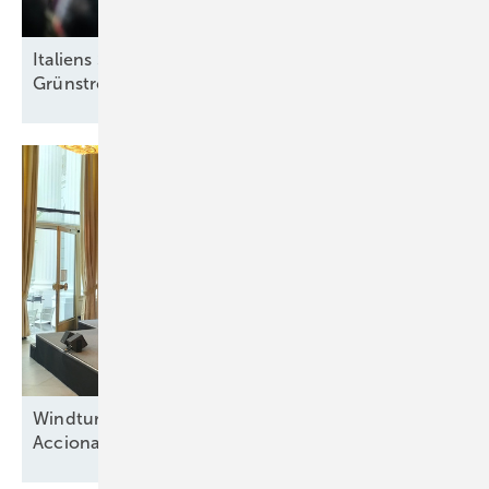
Italiens Strategiedebatte in Rimini über sinnvolle
Grünstromziele
Windturbinenbauer Nordex und Anteilseigner
Acciona offen für neue
Wachstumsphase