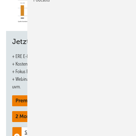
Jetzt weiterlesen und profitieren.
+ ERE E-Paper-Ausgabe – jeden Monat neu
+ Kostenfreien Zugang zu unserem Online-Archiv
+ Fokus ERE: Sonderhefte (PDF)
+ Webinare und Veranstaltungen mit Rabatten
uvm.
Premium Mitgliedschaft
2 Monate kostenlos testen