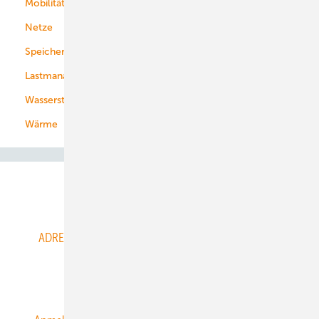
Mobilität
Kommunen
Netze
Stadtwerke
Speicher
Energiekonzerne
Lastmanagement
Wasserstoff
Wärme
Abo- & Leserservice
ADRESSBUCH der WIND- und SOLARENERGIE
AGB
Alle Inhalte chronologisch
Anmelden