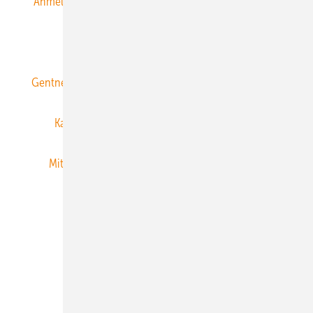
Anmeldung & Registrierung
Datenschutz
E-Paper
ERNEUERBARE ENERGIEN abonnieren
Gentner Energy Media
Gentner Verlag
Impressum
Karriere bei Gentner
Team
Mediaservice
Mitgliedschaften und Engagement
Newsletter
Privacy Manager
RSS-Feed
Veranstaltungen / Webinare
© 2026 ERNEUERBARE ENERGIEN