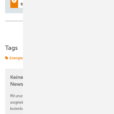
Teilen
Link kopieren
Tags
Energiemarkt
Energiemärkte weltweit
Keine Zeit? Kein Problem mit dem ERE
Newsletter!
Mit unserem Newsletter erhalten Sie regelmäßig von uns
ausgewählte Informationen und Neuigkeiten, gebündelt und
kostenlos direkt ins Postfach.