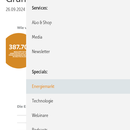
Services
26.09.2024
|
Veröffentlicht in
Ausgabe 08-2024
Abo & Shop
Media
Newsletter
Specials
Energiemarkt
Technologie
Webinare
Podcasts