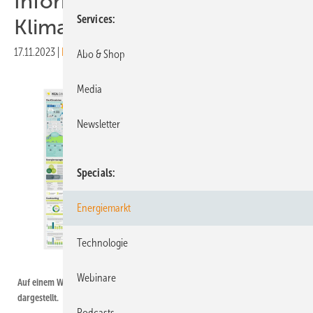
Informationspaket zum
Services
Klimaschutz in Kommunen
17.11.2023
|
Druckvorschau
Abo & Shop
Media
Newsletter
Specials
Energiemarkt
Technologie
KEA BW
Webinare
Auf einem Wimmelbild sind alle Aspekte des kommunalen Klimaschutzes
dargestellt.
Podcasts