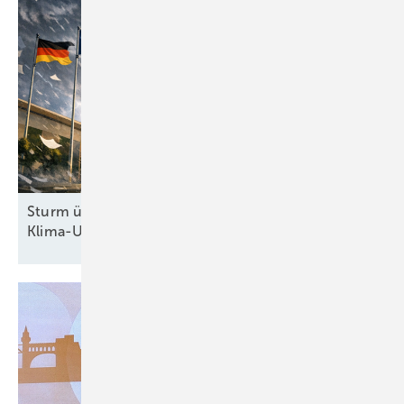
Sturm überm Kanzleramt: Höchstrichterliches
Klima-Urteil zwingt Regierung zum
Handeln