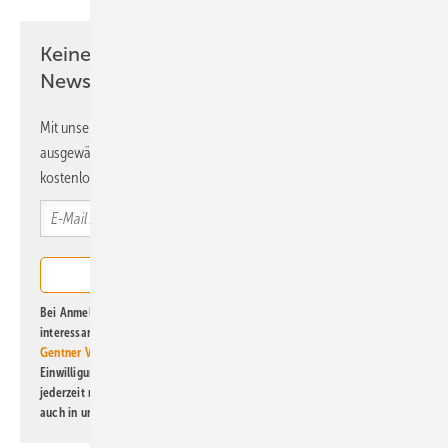
Keine Zeit? Kein Problem mit dem ERE
Newsletter!
Mit unserem Newsletter erhalten Sie regelmäßig von uns
ausgewählte Informationen und Neuigkeiten, gebündelt und
kostenlos direkt ins Postfach.
Bei Anmeldung zu diesem Newsletter bin ich damit einverstanden, über
interessante Verlags- und Online-Angebote
der Marken der Alfons W.
Gentner Verlag GmbH & Co. KG
informiert zu werden. Diese
Einwilligung kann ich jederzeit widerrufen und eine Abmeldung ist
jederzeit möglich. Informationen zum Umgang mit Daten finden Sie
auch in unserer
Datenschutzerklärung
.