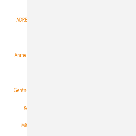
Abo- & Leserservice
ADRESSBUCH der WIND- und SOLARENERGIE
AGB
Alle Inhalte chronologisch
Anmelden
Anmeldung & Registrierung
Datenschutz
E-Paper
ERNEUERBARE ENERGIEN abonnieren
Gentner Energy Media
Gentner Verlag
Impressum
Karriere bei Gentner
Team
Mediaservice
Mitgliedschaften und Engagement
Newsletter