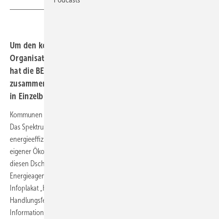
Um den kommunalen Entscheidern, Verbänden,
Organisationen den Klimaschutz einfacher zu machen,
hat die BEA BW detaillierte Informationen
zusammengetragen. Diese sind auf einem Infoplakat und
in Einzelblättern vertieft dargestellt.
Kommunen haben beim Klimaschutz viele verschiedene Aufgaben.
Das Spektrum reicht von Einsparungen beim Kaltwasser über den
energieeffizienten Betrieb von Gebäuden bis hin zur Installation
eigener Ökostromanlagen. Um den Entscheidern einen Weg durch
diesen Dschungel zu schlagen, hat die Klimaschutz- und
Energieagentur Baden-Württemberg (KEA BW) ein aktualisierte
Infoplakat „Kommunaler Klimaschutz – Grundlagen und
Handlungsfelder auf einen Blick“ veröffentlicht. Dieses liefert neutrale
Informationen und hilft, die Übersicht zu behalten.