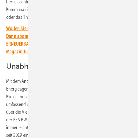
berücksichtigt. Dazu gehören unter anderem die neu gefasste
Kommunalrichtlinie des Bundes, das Klimaschutzgesetz des Landes
oder das Thema Wasserstoff.
Wollen Sie über die Energiewende auf dem Laufenden bleiben?
Dann abonnieren Sie einfach den kostenlosen Newsletter von
ERNEUERBARE ENERGIEN – dem größten verbandsunabhängigen
Magazin für erneuerbare Energien in Deutschland!
Unabhängige Informationen liefern
Mit dem Angebot will die KEA BW Kommunen, Ministerien, regionalen
Energieagenturen, Verbänden und alle Interessierten den Weg in den
Klimaschutz ebnen. Schließlich ist der kommunale Klimaschutz sehr
umfassend und wer damit befasst ist, tut sich schwer, einen Überblick
über die Vielzahl an Themen zu bekommen, berichten die Experten
der KEA BW. Auch unabhängige Informationen zu finden sei nicht
immer leicht. Deshalb haben die Kompetenzzentren KEA-BW schon
seit 2019 eine Übersicht in Form eines Infoplakates geschaffen und