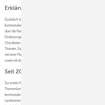
Erklärvideos aufgenommen
Zusätzlich dazu stellt die KEA BW auf 20 Einzelblättern die Welt des
kommunalen Klimaschutzes dar. Neben einer detaillierten Übersicht
über die Handlungsfelder sind darauf rechtliche Aspekte,
Förderprogramme, Grundlagen der Klimakommunikation oder
Checklisten zu finden. Die Einzelblätter vertiefen die einzelnen
Themen. Zwei QR-Codes verknüpfen das Plakat jetzt zusätzlich noch
mit einer Playlist mit Erklärvideos auf dem Youtube-Kanal der KEA BW
sowie mit deren Förderdatenbank.
Seit 2019 weiterentwickelt
Zur ersten Fassung aus dem Jahr 2019 neu hinzugekommen sind die
Themenbereiche klimaneutrale Kommunalverwaltung und
kommunale Wärmeplanung. Zudem haben die Fachteams der
Landesenergieagentur aktuelle Entwicklungen und Gesetzesnovellen