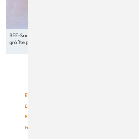
BEE-Sommerfest: Erneuerbaren-Rekorde und
größte politische
Herausforderungen
Unsere Themen
Energiemarkt
Technologie
Energierecht
Planung
Energiemärkte weltweit
Logistik
Finanzierung
Betrieb
Onshore-Wind