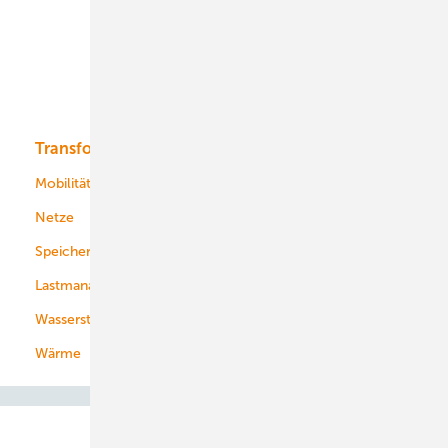
Offshore-Wind
Solar
Bioenergie
Transformation
Energieversorger
Service
Mobilität
Kommunen
Netze
Stadtwerke
Speicher
Energiekonzerne
Lastmanagement
Wasserstoff
Wärme