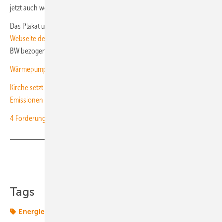
jetzt auch weiterentwickelt.
Das Plakat und die 20 Einzelblätter stehen zum
Download auf der
Webseite der KEA BW
bereit. Sie können auch kostenlos bei der KEA
BW bezogen werden. (su)
Wärmepumpen in Deutschland: Zwischen Anspruch und Realität
Kirche setzt auf nachhaltige Heiztechnologie und senkt CO2-
Emissionen
4 Forderungen an ein verbindliches Klimaschutzgesetz
Teilen
Link kopieren
Tags
Energiemarkt
Energiemärkte weltweit
Klimaschutz