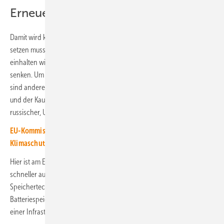
Erneuerbare ersetzen teures Erdgas
Damit wird klar, auf welche Technologien die neue Bundesregierung
setzen muss, wenn sie ihr Wahlversprechen von preiswertem Strom
einhalten will. Es sind die erneuerbaren Energien, die die Kosten
senken. Um Entwicklungen wie jedes Jahr im Februar zu vermeiden,
sind andere Ansätze notwendig als der Bau weiterer Erdgaskraftwerke
und der Kauf von wahnsinnig teurem Erdgas – egal ob es aus
russischer, US-amerikanischer oder nahöstlicher Quelle kommt.
EU-Kommission stellt Industrieplan für Europas Wachstum mit
Klimaschutz vor
Hier ist am Ende nur ein Weg sinnvoll: Die Erneuerbaren müssen
schneller ausgebaut werden. Zusätzlich ist der zügige Aufbau von
Speichertechnologien notwendig. Hier sind es sicherlich
Batteriespeicher, die zuerst errichtet werden. Doch auch der Ausbau
einer Infrastruktur für grünen Wasserstoff ist dringend notwendig.