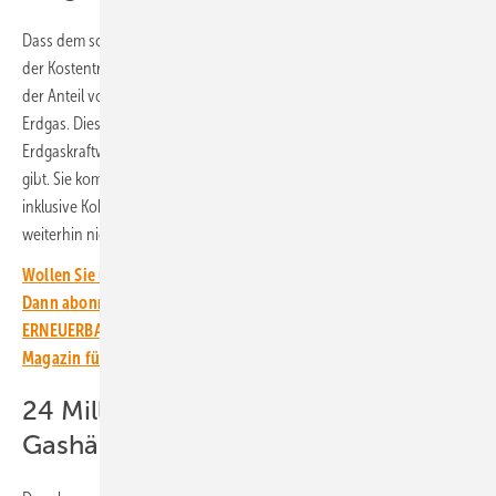
Dass dem so ist, ist schon seit vielen Jahren klar. Es ist auch klar, wer
der Kostentreiber der Strompreise an der Börse ist. Denn je geringer
der Anteil von Wind- und Solarstrom, desto höher steigt der Anteil an
Erdgas. Diese Entwicklung ist nicht neu, sind doch die
Erdgaskraftwerke derzeit die teuerste Technologie, die es am Markt
gibt. Sie kommt erst zum Zuge, wenn alle anderen Technologien
inklusive Kohlekraftwerke geliefert haben, die Spitzenlast aber
weiterhin nicht abdecken können.
Wollen Sie über die Energiewende auf dem Laufenden bleiben?
Dann abonnieren Sie einfach den kostenlosen Newsletter von
ERNEUERBARE ENERGIEN – dem größten verbandsunabhängigen
Magazin für erneuerbare Energien in Deutschland!
24 Milliarden für internationale
Gashändler