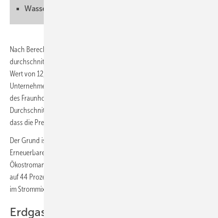
Wasserstoff als saisonaler Speicher
Nach Berechnungen des Stromversorgers Rabot Energy ist der
durchschnittliche Preis an der Strombörse im Februar 2025 auf einen
Wert von 12,84 Cent pro Kilowattstunde angestiegen. Das
Unternehmen hat dazu die entsprechenden Daten der Energy Charts
des Fraunhofer ISE ausgewertet. Dies ist der höchste
Durchschnittspreis seit einem Jahr. Es zeigt sich auch immer wieder,
dass die Preise im Monat Februar ansteigen.
Der Grund ist, dass in diesem Monat jedes Jahr der Anteil der
Erneuerbaren im Strommix am geringsten ist. Während der
Ökostromanteil im Januar noch bei 51 Prozent lag, sank er im Februar
auf 44 Prozent. Damit wird klar: Je höher der Anteil der Erneuerbaren
im Strommix ist, desto geringer sind die Strompreise an der Börse.
Erdgas ist derzeit der Kostentreiber