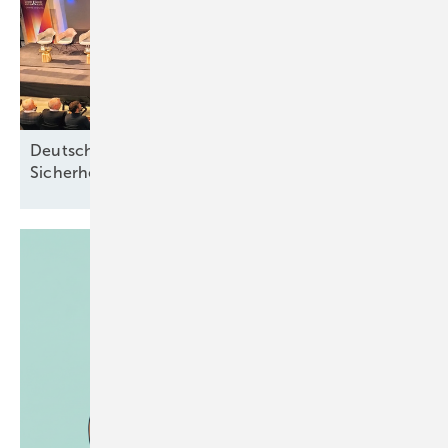
Deutsche Meereswindkraft-Branche fordert
Sicherheit ohne
Förderabhängigkeit