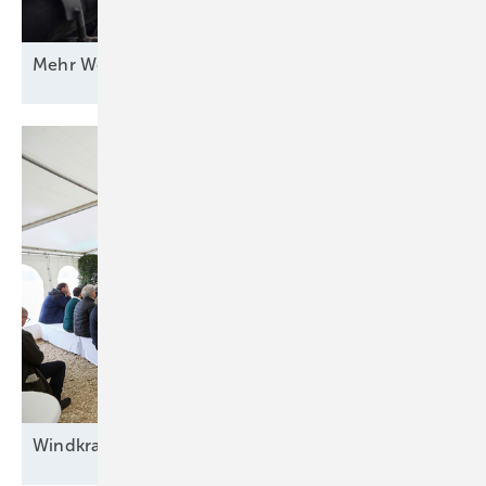
Mehr Wert für
Windstrom
Windkraft auf
Rennwegkurs