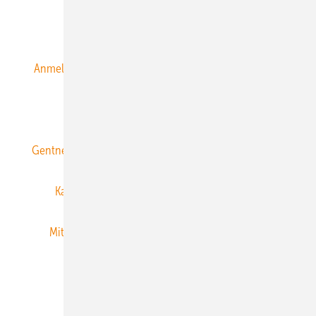
Alle Inhalte chronologisch
Anmelden
Anmeldung & Registrierung
Datenschutz
E-Paper
ERNEUERBARE ENERGIEN abonnieren
Gentner Energy Media
Gentner Verlag
Impressum
Karriere bei Gentner
Team
Mediaservice
Mitgliedschaften und Engagement
Newsletter
Privacy Manager
RSS-Feed
Veranstaltungen / Webinare