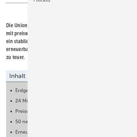
Die Unionsparteien haben zwei Monate lang Wahlkampf
mit preiswertem Strom gemacht. Er ist die Grundlage für
ein stabiles Wirtschaftswachstum. Dies geht aber nur mit
erneuerbaren Energien. Alle fossilen Technologien sind
zu teuer.
Inhalt
Erdgas ist derzeit der Kostentreiber
24 Milliarden für internationale Gashändler
Preiswerter Strom für die Wirtschaft
50 neue Gaskraftwerke sind ein Irrweg
Erneuerbare ersetzen teures Erdgas