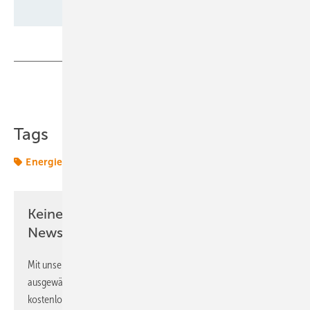
Teilen
Link kopieren
Tags
Energiemarkt
Energiemärkte weltweit
Strom
Keine Zeit? Kein Problem mit dem ERE
Newsletter!
Mit unserem Newsletter erhalten Sie regelmäßig von uns
ausgewählte Informationen und Neuigkeiten, gebündelt und
kostenlos direkt ins Postfach.