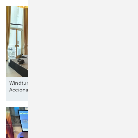
Windturbinenbauer Nordex und Anteilseigner
Acciona offen für neue
Wachstumsphase