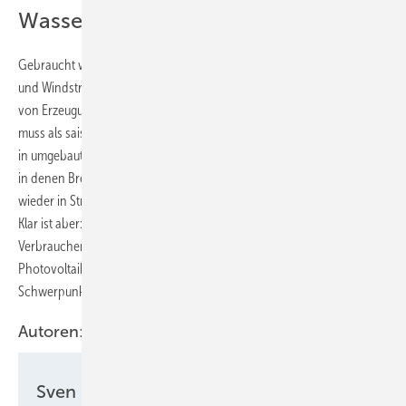
Wasserstoff als saisonaler Speicher
Gebraucht werden mehr Elektrolyseure, die überschüssigen Sonnen-
und Windstrom in Wasserstoff umwandeln. Dann ist auch das Kappen
von Erzeugungsspitzen nicht mehr notwendig. Dieser Wasserstoff
muss als saisonaler Speicher wieder rückverstrombar sein. Ob diese
in umgebauten Erdgaskraftwerken geschieht, oder in neuen Anlagen,
in denen Brennstoffzellen verbrauchernah den grünen Wasserstoff
wieder in Strom umwandeln, wird sich technologisch entscheiden.
Klar ist aber: Die Grundlage der Versorgung von Wirtschaft und
Verbrauchern mit preiswertem Strom ist der zügige Ausbau von
Photovoltaik und Windkraft. Darauf muss die neue Regierung den
Schwerpunkt ihrer Energiepolitik legen.
Autoren:
Sven Ullrich