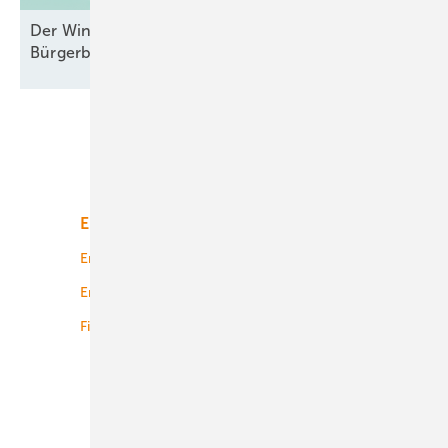
Der Windpark und das liebe Geld –
Bürgerbeteiligungen mal
durchgesehen
Unsere Themen
Energiemarkt
Technologie
Energierecht
Planung
Energiemärkte weltweit
Logistik
Finanzierung
Betrieb
Onshore-Wind
Offshore-Wind
Solar