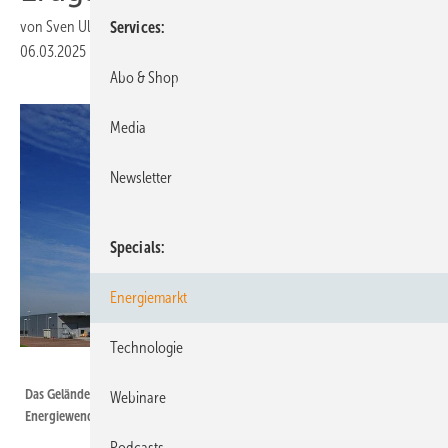
von
Sven Ullrich
Services
06.03.2025
|
Druckvorschau
Abo & Shop
Media
Newsletter
Specials
Energiemarkt
Technologie
Trianel
Das Gelände des Gaskraftwerks Hamm wird in in Zukunft ein Teil der
Webinare
Energiewende. Denn hier entsteht das neue Wasserstoffcluster.
Podcasts