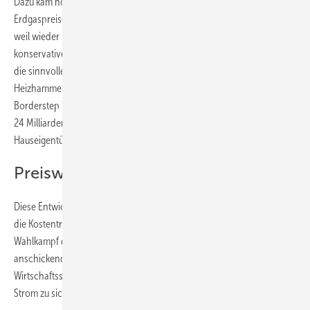
Dazu kam noch, dass nach Angaben von Rabot Energy die
Erdgaspreise im Februar auch noch sehr hoch waren – nicht zuletzt,
weil wieder mehr Gas verheizt wird, dank der Hetzkampagne
konservativer und rechtspopulistischer Akteure und Medien gegen
die sinnvolle Heizung mit erneuerbaren Energien – Stichwort
Heizhammer. Dieser verhinderte Ausbau hat nach Berechnungen des
Borderstep Instituts den internationalen Gashändlern voraussichtlich
24 Milliarden Euro zusätzliche Gewinne beschert, die die deutschen
Hauseigentümer und Mieter ihnen überwiesen haben
Preiswerter Strom für die Wirtschaft
Diese Entwicklung ist nicht ungewöhnlich. Sie zeigt aber deutlich, wer
die Kostentreiber auf dem Strommarkt sind. Schließlich haben alle im
Wahlkampf deutlich immer wieder vernommen, dass sich die neu
anschickende Bundesregierung darauf konzentrieren will, den
Wirtschaftsstandort Deutschland unter anderem mit preiswertem
Strom zu sichern.