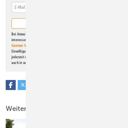
Bei Anmeldung zu diesem Newsletter bin ich damit einverstanden, über
interessante Verlags- und Online-Angebote
der Marken der Alfons W.
Gentner Verlag GmbH & Co. KG
informiert zu werden. Diese
Einwilligung kann ich jederzeit widerrufen und eine Abmeldung ist
jederzeit möglich. Informationen zum Umgang mit Daten finden Sie
auch in unserer
Datenschutzerklärung
.
Weitere Inhalte