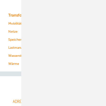
Bioenergie
Transformation
Energieversorger
Service
Mobilität
Kommunen
Netze
Stadtwerke
Speicher
Energiekonzerne
Lastmanagement
Wasserstoff
Wärme
Abo- & Leserservice
ADRESSBUCH der WIND- und SOLARENERGIE
AGB