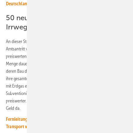
Deutschland verfehlt die Klimaneutralität 2045 – aber nur knapp
50 neue Gaskraftwerke sind ein
Irrweg
An dieser Stelle steht genau diese Bundesregierung noch vor
Amtsantritt vor einer echten Herausforderung. Denn einerseits will sie
preiswerten Strom. Dies ginge auch mit fossilen Kraftwerken und jeder
Menge dauerhafter Subventionen. Die 50 neuen Erdgaskraftwerke, mit
deren Bau die Union durch den Wahlkampf getingelt ist, müssten über
ihre gesamte Betriebsdauer massiv unterstützt werden, ohne dass der
mit Erdgas erzeugte Strom preiswerter würde, wie das bei der
Subventionierung von Ökostrom der Fall ist. Dieser wird kontinuierlich
preiswerter. Für eine solche Dauersubventionierung ist eigentlich kein
Geld da.
Fernleitungsbetreiber bereitet sich auf baldigen Wasserstoff-
Transport vor