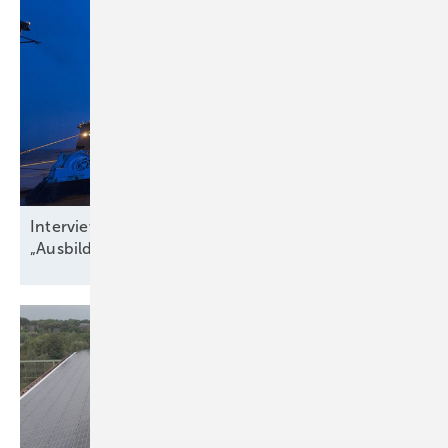
Interview zu Jobs in der Windbranche:
„Ausbildungsquote niedriger als
Krankenstand“