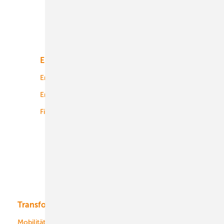
Unsere Themen
Energiemarkt
Technologie
Energierecht
Planung
Energiemärkte weltweit
Logistik
Finanzierung
Betrieb
Onshore-Wind
Offshore-Wind
Solar
Bioenergie
Transformation
Energieversorger
Service
Mobilität
Kommunen