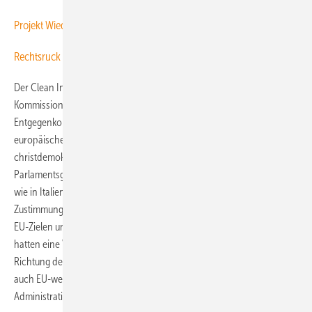
Projekt Wiederwahl anstelle Green Deal?
Rechtsruck in Europa?
Der Clean Industrial Deal gilt auch als von EU-
Kommissionspräsidentin Ursula von der Leyen betriebenes
Entgegenkommen gegen Forderungen aus konservativen
europäischen Parteien wie seitens ihrer eigenen
christdemokratischen CDU oder anderer Fraktionen in der EU-
Parlamentsgruppe EVP sowie als Zugeständnis an rechte Regierungen
wie in Italien. Demnach soll der neue Industrie-Deal im Gegenzug die
Zustimmung der nationalen EU-Regierungen zu den klimapolitischen
EU-Zielen und dem Green Deal erhalten. Die EU-Wahlen von 2021
hatten eine Verschiebung der Kräfteverhältnisse im EU-Parlament in
Richtung der konservativen und rechten Parteien bewirkt, nachdem
auch EU-weit viele Regierungen hin zu konservativen oder rechten
Administrationen gewechselt hatten.