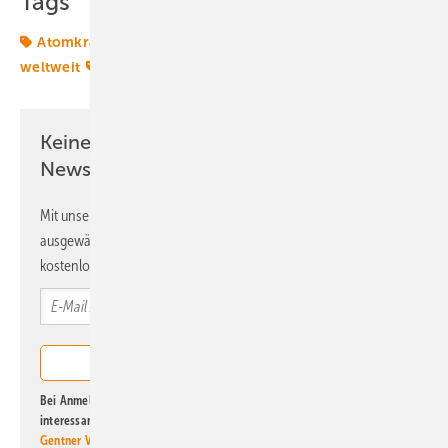
Tags
Atomkraft
Deal
Energiemarkt
Energiemärkte
weltweit
Europa
Industrie
Wasserstoff
Keine Zeit? Kein Problem mit dem ERE
Newsletter!
Mit unserem Newsletter erhalten Sie regelmäßig von uns
ausgewählte Informationen und Neuigkeiten, gebündelt und
kostenlos direkt ins Postfach.
Bei Anmeldung zu diesem Newsletter bin ich damit einverstanden, über
interessante Verlags- und Online-Angebote
der Marken der Alfons W.
Gentner Verlag GmbH & Co. KG
informiert zu werden. Diese