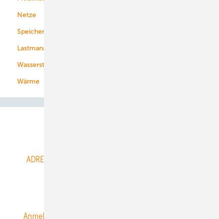
Netze
Stadtwerke
Speicher
Energiekonzerne
Lastmanagement
Wasserstoff
Wärme
Abo- & Leserservice
ADRESSBUCH der WIND- und SOLARENERGIE
AGB
Alle Inhalte chronologisch
Anmelden
Anmeldung & Registrierung
Datenschutz
E-Paper