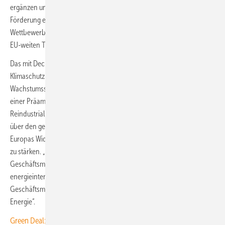
ergänzen und die künftige Ausrichtung der Klimapolitik mehr auf eine
Förderung europäischer Industrie und Wirtschaftsunternehmen vor
Wettbewerbsunternehmen anderer Weltregionen beim Aufbau einer
EU-weiten Technologie-Zuliefererindustrie lenken.
Das mit Deckblatt 24-seitige neue Programm solle „das Handeln beim
Klimaschutz mit der Wettbewerbsfähigkeit unter einer übergreifenden
Wachstumsstrategie zusammenbringen“, schreibt die Kommission in
einer Präambel. Er sei ein „Bekenntnis dazu, die Dekarbonisierung, die
Reindustrialisierung und Innovation allesamt im selben Moment und
über den gesamten Kontinent hinweg zu beschleunigen“ und auch
Europas Widerstandsfähigkeit in krisenhaften Situationen wieder neu
zu stärken. „Er muss die Europäische Industrie mit einem stärkeren
Geschäftsmodell für große klimaneutrale Investitionen in
energieintensive Industrien und Clean Tech versehen“ – also mit
Geschäftsmodellen auch zur Lieferung von Technologien für „saubere
Energie“.
Green Deal: 47,5 Prozent Regenerativstrom