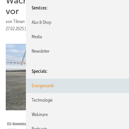
Wachstum mit Klimaschutz
Services
vor
von
Tilman Weber
Abo & Shop
27.02.2025
|
Druckvorschau
Media
Newsletter
Specials
Energiemarkt
Technologie
Webinare
EU/Dati Bendo
EU-Kommissionspräsidentin Ursula von der Leyen (zweite von rechts),
Podcasts