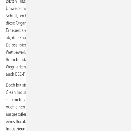
lobten Teile des Programms bereits. Das Programm sei „für die
Umweltschutzorganisation WWF Deutschland ein längst überfälliger
Schritt, um Europa auch in Zukunft wettbewerbsfähig zu halten“, teilte
diese Organisation am Mittwoch mit. Der Bundesverband
Erneuerbare Energie (BEE) lobte: „Das Maßnahmenpaket zielt darauf
ab, den Zubau erneuerbarer Energien zu beschleunigen, die
Defossilisierung der Industrie voranzutreiben und dadurch die
Wettbewerbsfähigkeit Europas zu stärken“, erklärte der deutsche
Branchendachverband. „Der Clean Industrial Deal setzt klare
Wegmarken für die Zukunft der europäischen Industrie“, sagte explizit
auch BEE-Präsidentin Simone Peter.
Doch kritisieren diese auch, dass die Kommission mit dem neuen
Clean Industrial Deal Mininuklearreaktoren als sauber werten will oder
sich nicht von mit fossilem Erdgas erzeugtem Wasserstoff abgrenzt.
Auch einen Markt für das hochumstrittene Sammeln von
ausgestoßenem CO2 soll der neue Deal fördern lassen und im Zuge
eines Bürokratieabbaus für den allergrößten Teil der
Industrieunternehmen einige Berichtspflichten für Umweltstandards