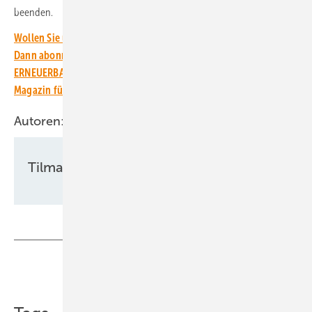
beenden.
Wollen Sie über die Energiewende auf dem Laufenden bleiben?
Dann abonnieren Sie einfach den kostenlosen Newsletter von
ERNEUERBARE ENERGIEN – dem größten verbandsunabhängigen
Magazin für erneuerbare Energien in Deutschland!
Autoren:
Tilman Weber
Teilen
Link kopieren