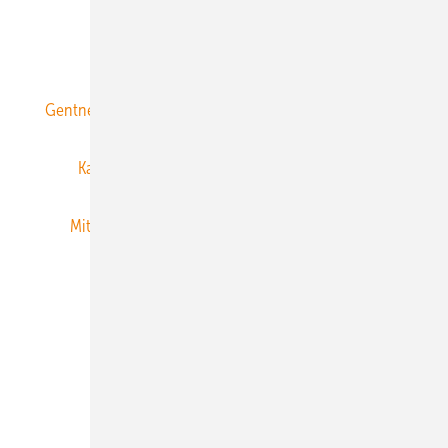
ERNEUERBARE ENERGIEN abonnieren
Gentner Energy Media
Gentner Verlag
Impressum
Karriere bei Gentner
Team
Mediaservice
Mitgliedschaften und Engagement
Newsletter
Privacy Manager
RSS-Feed
Veranstaltungen / Webinare
© 2026 ERNEUERBARE ENERGIEN