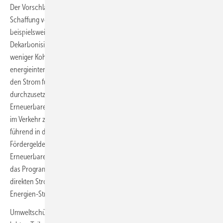
Der Vorschlag für den neuen Industrie-Förderplan der EU sieht die
Schaffung von Märkten für grüne Technologien vor, indem er
beispielsweise energieintensive Industrien dazu bringen soll, in ihre
Dekarbonisierung investieren zu können – also in eine zunehmend
weniger Kohlendioxid ausstoßende Fertigung. Dazu sollen für
energieintensive Industrien Steuern auf Strom wegfallen dürfen, um
den Strom für sie billiger zu machen und die Elektrifizierung als Mittel
durchzusetzen. So soll CO2-arm erzeugter oder am besten grüner
Erneuerbaren-Strom fossile Brennstoffe in der Wärmeversorgung und
im Verkehr zum Beispiel ersetzen lassen. Außerdem soll die EU etwa
führend in der Kreislaufwirtschaft werden. Auch das Instrument neuer
Fördergelder für saubere Produktionen durch Bezuschussung von
Erneuerbare-Energien-Anlagen für deren Energieversorgung sieht
das Programm vor sowie eine Förderung der Entwicklung hin zu
direkten Stromlieferverträgen mit den Betreibern von Erneuerbare-
Energien-Stromerzeugungsanlagen.
Umweltschützer und Erneuerbare-Energien-Interessenverbände