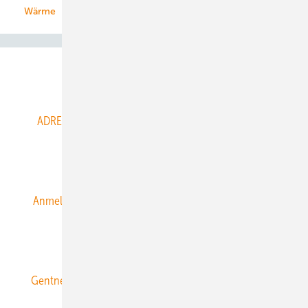
Wärme
Abo- & Leserservice
ADRESSBUCH der WIND- und SOLARENERGIE
AGB
Alle Inhalte chronologisch
Anmelden
Anmeldung & Registrierung
Datenschutz
E-Paper
ERNEUERBARE ENERGIEN abonnieren
Gentner Energy Media
Gentner Verlag
Impressum