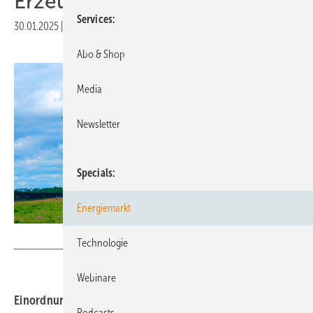
Erzeugungsanlagen
Services
30.01.2025
|
Druckvorschau
Abo & Shop
Media
Newsletter
Specials
Energiemarkt
Octopus Energy Generation
Technologie
Webinare
Einordnung in den Inbetriebnahmeprozess und die
Podcasts