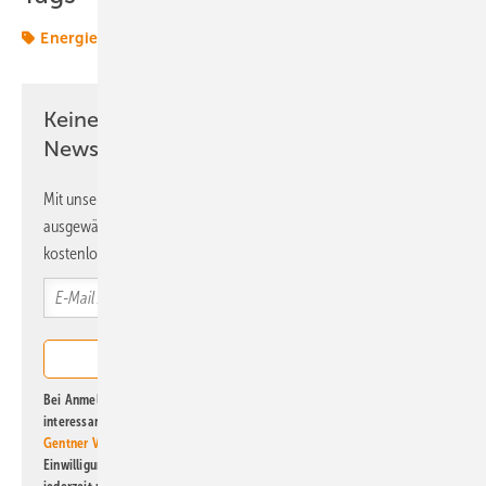
Energiemarkt
Energiemärkte weltweit
Keine Zeit? Kein Problem mit dem ERE
Newsletter!
Mit unserem Newsletter erhalten Sie regelmäßig von uns
ausgewählte Informationen und Neuigkeiten, gebündelt und
kostenlos direkt ins Postfach.
Bei Anmeldung zu diesem Newsletter bin ich damit einverstanden, über
interessante Verlags- und Online-Angebote
der Marken der Alfons W.
Gentner Verlag GmbH & Co. KG
informiert zu werden. Diese
Einwilligung kann ich jederzeit widerrufen und eine Abmeldung ist