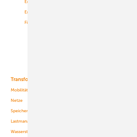
Energierecht
Planung
Energiemärkte weltweit
Logistik
Finanzierung
Betrieb
Onshore-Wind
Offshore-Wind
Solar
Bioenergie
Transformation
Energieversorger
Service
Mobilität
Kommunen
Netze
Stadtwerke
Speicher
Energiekonzerne
Lastmanagement
Wasserstoff