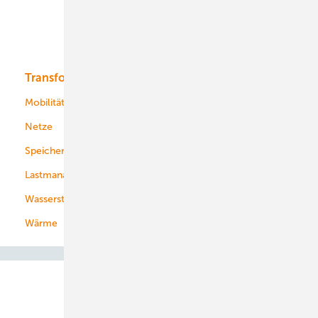
Solar
Bioenergie
Transformation
Energieversorger
Service
Mobilität
Kommunen
Netze
Stadtwerke
Speicher
Energiekonzerne
Lastmanagement
Wasserstoff
Wärme
Abo- & Leserservice