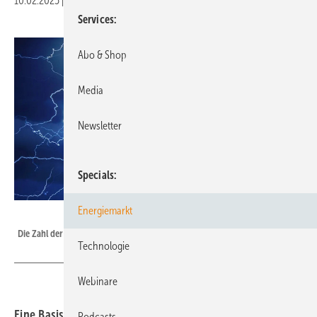
10.02.2025
|
Druckvorschau
Services
Abo & Shop
Media
Newsletter
Specials
Energiemarkt
Siemens Blids
Die Zahl der Blitzeinschläge hat bundesweit zugenommen.
Technologie
Webinare
Eine Basisqualifikation für die Blitzschutzfachkraft kann
Podcasts