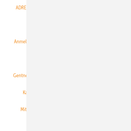
ADRESSBUCH der WIND- und SOLARENERGIE
AGB
Alle Inhalte chronologisch
Anmelden
Anmeldung & Registrierung
Datenschutz
E-Paper
ERNEUERBARE ENERGIEN abonnieren
Gentner Energy Media
Gentner Verlag
Impressum
Karriere bei Gentner
Team
Mediaservice
Mitgliedschaften und Engagement
Newsletter
Privacy Manager
RSS-Feed