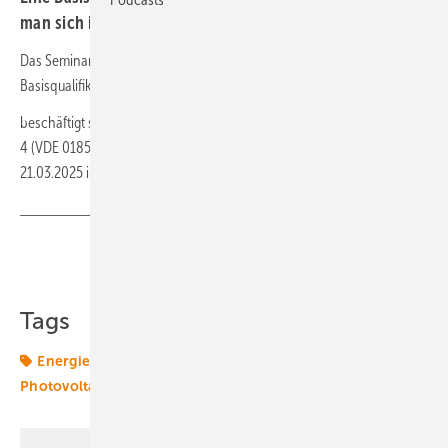
man sich im Haus der Technik aneignen.
Das Seminar „Fachkunde für den äußeren und inneren Blitzschutz –
Basisqualifikation für die Blitzschutzfachkraft“
beschäftigt sich mit den Normen DIN EN 62305-3 und DIN EN 62305-
4 (VDE 0185-305-1, VDE 0185-305-4). Es findet statt vom 19.03.2025 –
21.03.2025 in Essen.
Weitere Infos hier.
Teilen
Link kopieren
Tags
Energiemarkt
Energiemärkte weltweit
Photovoltaik
Photovoltaikanlage
Photovoltaikmarkt