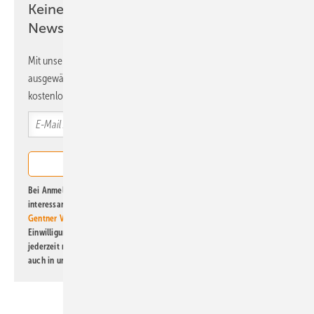
Keine Zeit? Kein Problem mit dem ERE
Newsletter!
Mit unserem Newsletter erhalten Sie regelmäßig von uns
ausgewählte Informationen und Neuigkeiten, gebündelt und
kostenlos direkt ins Postfach.
Bei Anmeldung zu diesem Newsletter bin ich damit einverstanden, über
interessante Verlags- und Online-Angebote
der Marken der Alfons W.
Gentner Verlag GmbH & Co. KG
informiert zu werden. Diese
Einwilligung kann ich jederzeit widerrufen und eine Abmeldung ist
jederzeit möglich. Informationen zum Umgang mit Daten finden Sie
auch in unserer
Datenschutzerklärung
.