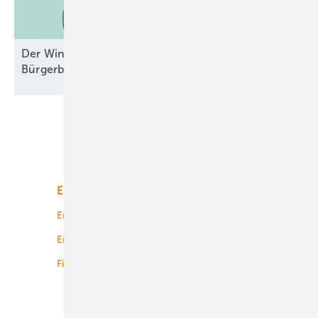
Der Windpark und das liebe Geld –
Bürgerbeteiligungen mal
durchgesehen
Unsere Themen
Energiemarkt
Technologie
Energierecht
Planung
Energiemärkte weltweit
Logistik
Finanzierung
Betrieb
Onshore-Wind
Offshore-Wind