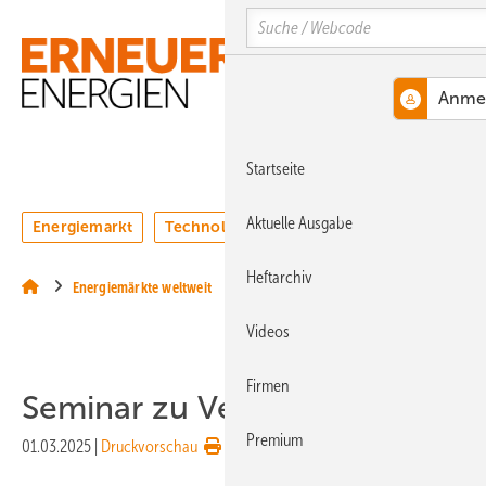
Springe
Springe
Springe
Search
auf
auf
auf
Hauptinhalt
Hauptmenü
SiteSearch
MENÜ
Startseite
Aktuelle Ausgabe
Energiemarkt
Technologie
Webinare
Podcasts
Heftarchiv
Energiemärkte weltweit
Videos
Firmen
Seminar zu Vehicle-to-Grid
Premium
01.03.2025
|
Druckvorschau