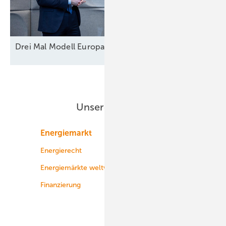
Drei Mal Modell
Europa
Unsere Themen
Energiemarkt
Technologie
Energierecht
Planung
Energiemärkte weltweit
Logistik
Finanzierung
Betrieb
Onshore-Wind
Offshore-Wind