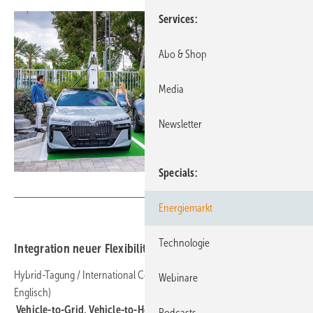
Services
Abo & Shop
Media
Newsletter
Specials
ADS-Tec
Energiemarkt
Technologie
Integration neuer Flexibilitäten in die Energiemärkte
Hybrid-Tagung / International Conference (Die Tagungssprache ist
Webinare
Englisch)
Vehicle-to-Grid, Vehicle-to-Home, Smart Charging
Podcasts