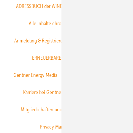
ADRESSBUCH der WIND- und SOLARENERGIE
AGB
Alle Inhalte chronologisch
Anmelden
Anmeldung & Registrierung
Datenschutz
E-Paper
ERNEUERBARE ENERGIEN abonnieren
Gentner Energy Media
Gentner Verlag
Impressum
Karriere bei Gentner
Team
Mediaservice
Mitgliedschaften und Engagement
Newsletter
Privacy Manager
RSS-Feed