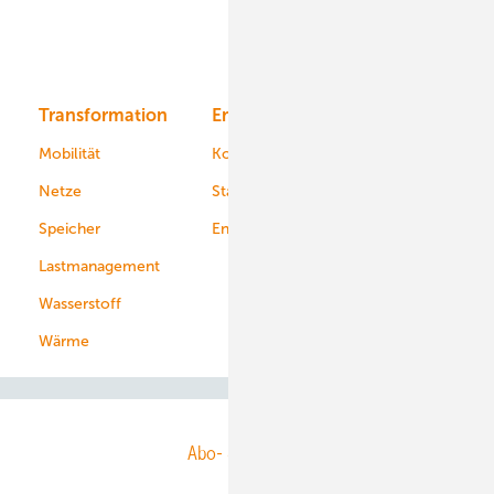
Solar
Bioenergie
Transformation
Energieversorger
Service
Mobilität
Kommunen
Netze
Stadtwerke
Speicher
Energiekonzerne
Lastmanagement
Wasserstoff
Wärme
Abo- & Leserservice