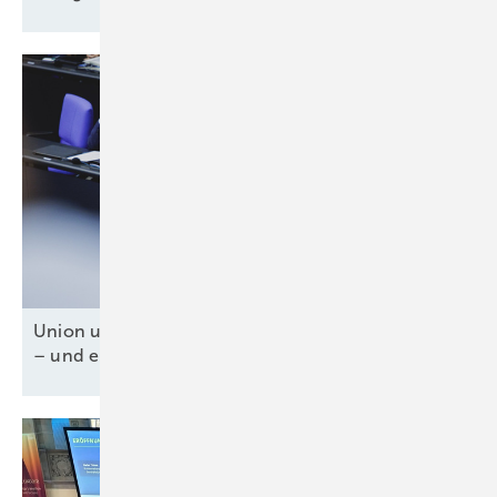
Union und SPD für Tankzuschuss und Steuererlass
– und ein fossiles
Weiter-so!