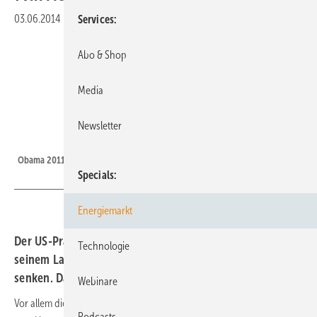
03.06.2014
|
Druckvorschau
Services
Abo & Shop
Media
Newsletter
Solyndra
Obama 2011 beim inzwischen insolventen Solarhersteller Solyndra.
Specials
Energiemarkt
Der US-Präsident Barack Obama will den CO2-Ausstoß in
Technologie
seinem Land bis 2030 um 30 Prozent gegenüber 2005
senken. Dafür holt er einen alten Plan aus der Tasche.
Webinare
Vor allem die Energieversorgung soll neu aufgestellt werden – weg
Podcasts