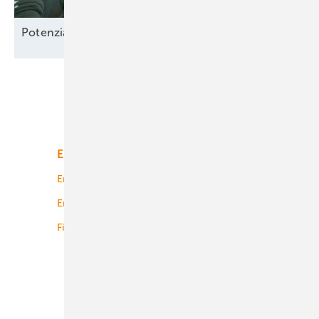
Potenzial-Pflege auf
Borkum
Unsere Themen
Energiemarkt
Technologie
Energierecht
Planung
Energiemärkte weltweit
Logistik
Finanzierung
Betrieb
Onshore-Wind
Offshore-Wind
Solar