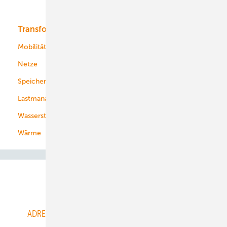
Bioenergie
Transformation
Energieversorger
Service
Mobilität
Kommunen
Netze
Stadtwerke
Speicher
Energiekonzerne
Lastmanagement
Wasserstoff
Wärme
Abo- & Leserservice
ADRESSBUCH der WIND- und SOLARENERGIE
AGB