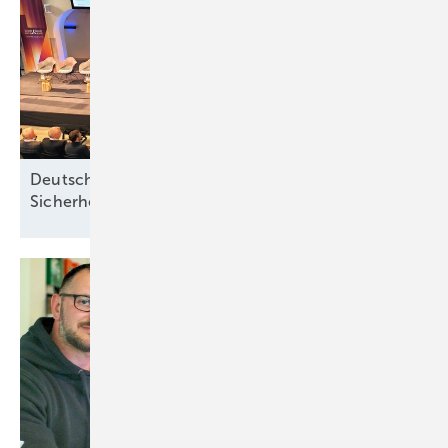
Deutsche Meereswindkraft-Branche fordert
Sicherheit ohne
Förderabhängigkeit