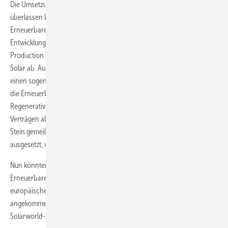
Die Umsetzung der Klimaziele soll jedem Bundesstaat selbst
überlassen bleiben. Fest steht aber schon jetzt, dass die
Erneuerbaren-Branche damit mehr Sicherheit erhält. Bisher hing ihre
Entwicklung immer stark von den Steuererleichterungen, den
Production Tax Credits für Windkraft und Investment Tax Credits für
Solar ab. Außerdem gibt es bereits in mehr als der Hälfte aller Staaten
einen sogenannten Renewables Portfolio Standard, ein Ausbauziel für
die Erneuerbaren. Dieser RPS hat die Energieversorger veranlasst,
Regenerativstrom zum Beispiel aus Windparks mit langfristigen
Verträgen abzunehmen. Allerdings waren diese Regelungen nicht in
Stein gemeißelt. Zwischenzeitlich wurden sie in einigen Staaten
ausgesetzt, wenn die Wirtschaft kriselte und der Strompreis stieg.
Nun könnten also die USA noch stärker als bisher zum Mekka für die
Erneuerbaren-Branche werden. Davon profitieren wiederum
europäische Solar- und Windkraftfirmen, die dort längst
angekommen sind. Große Siemens-Windparks in Texas oder
Solarworld-Solarparks in Kalifornien sind nur zwei Beispiele.