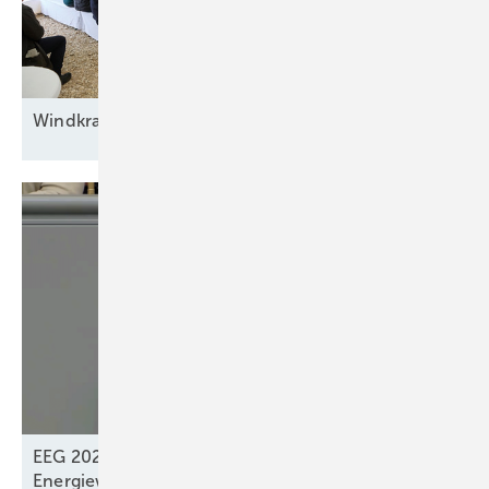
Windkraft auf
Rennwegkurs
EEG 2027: „Systemdienliches Zusammenspiel“ der
Energiewendeakteure? –
Fehlt!