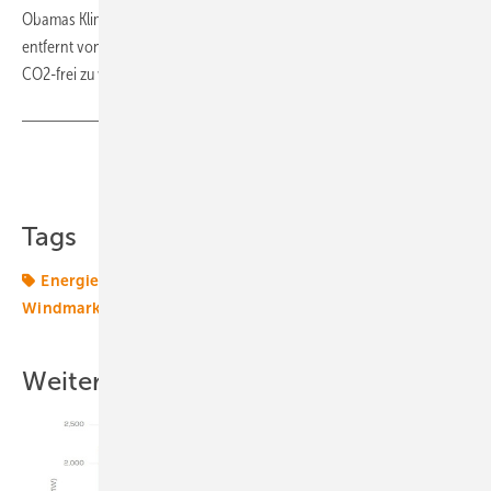
Obamas Klimaziel gleichwohl ist nur ein Anfang und noch immer weit
entfernt von dem UN-Ziel der Industriestaaten, bis 2050 praktisch
CO2-frei zu werden. (
Nicole Weinhold
)
Teilen
Link kopieren
Tags
Energiemarkt
Energiemärkte weltweit
Klimaziel
Windmarkt
Weitere Inhalte