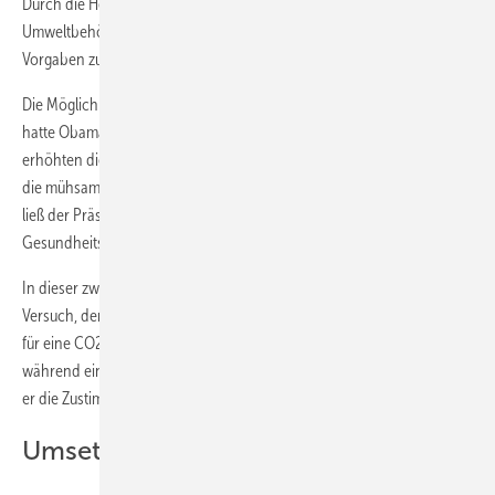
Durch die Herangehensweise über das Gesetz ist die US-
Umweltbehörde EPA in der Zuständigkeit. Sie macht nun offiziell die
Vorgaben zur Reduzierung des CO2-Ausstoßes.
Die Möglichkeit, die CO2-Reduktionsziele über die EPA anzugehen,
hatte Obama bereits vor über zwei Jahren geprüft. Doch damals
erhöhten die Republikaner im Gegenzug den Druck auf ihn, indem sie
die mühsam erkämpfte Gesundheitsreform in Frage stellten. Am Ende
ließ der Präsident die Klimafrage zunächst unbeantwortet, um seine
Gesundheitsreform nicht zu gefährden.
In dieser zweiten Amtszeit geht er keinesfalls unbedacht vor bei dem
Versuch, den Klimaschutz zu etablieren. Er verbreitet seine Botschaft
für eine CO2-Reduktion zum Wohle der amerikanischen Kinder,
während eines Besuchs in einem Kinderkrankenhaus. Damit gewinnt
er die Zustimmung der Bevölkerung.
Umsetzung selbst bestimmt