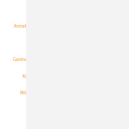
Alle Inhalte chronologisch
Anmelden
Anmeldung & Registrierung
Datenschutz
E-Paper
ERNEUERBARE ENERGIEN abonnieren
Gentner Energy Media
Gentner Verlag
Impressum
Karriere bei Gentner
Team
Mediaservice
Mitgliedschaften und Engagement
Newsletter
Privacy Manager
RSS-Feed
Veranstaltungen / Webinare