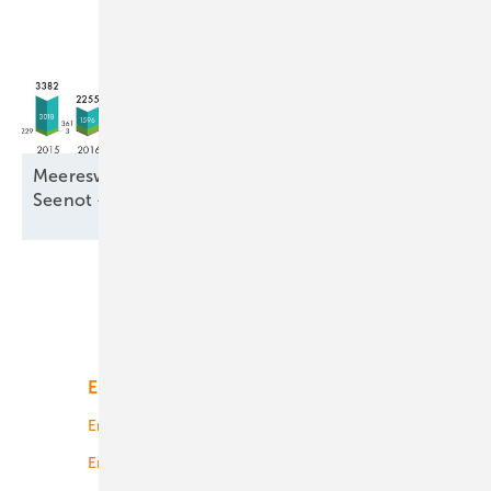
Meereswindkraftzubau blieb mit 9,3 Gigawatt in
Seenot –
letztmalig
Unsere Themen
Energiemarkt
Technologie
Energierecht
Planung
Energiemärkte weltweit
Logistik