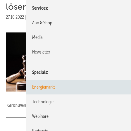
lösen
Services
27.10.2022
|
Veröffentlicht in
Ausgabe 07-2022
Abo & Shop
Media
Newsletter
Specials
Energiemarkt
Foto: WESTOCK - stock.adobe.com
Technologie
Gerichtsverfahren müssen beschleunigt werden.
Webinare
Podcasts