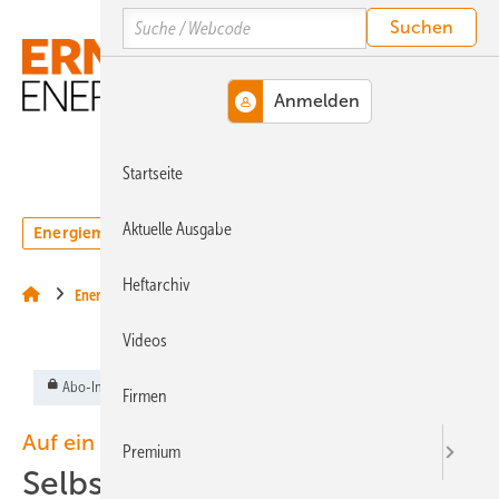
Springe
Springe
Springe
Search
auf
auf
auf
Hauptinhalt
Hauptmenü
SiteSearch
MENÜ
Startseite
Aktuelle Ausgabe
Energiemarkt
Technologie
Webinare
Podcasts
Heftarchiv
Energierecht
Videos
Abo-Inhalt
Firmen
Auf ein Wort
Premium
Selbstblockade der Gerichte