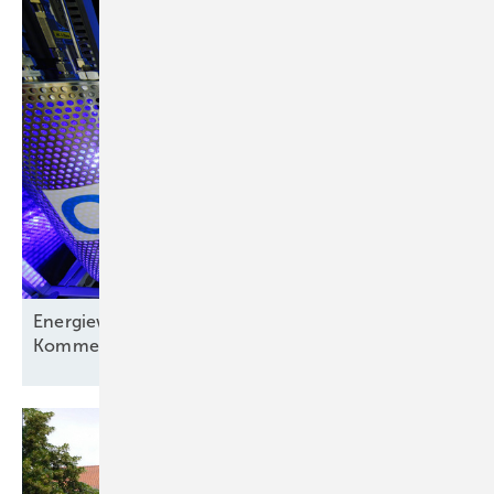
oder der Vorprüfung aufgenommen werden. Nämlich dann, wenn
Planer und Behörden vereinbaren, dass die Prüfungen nachgeholt
werden und somit in der wahren Welt kein Schaden entsteht.
Gut aber noch nicht gut genug – das gilt auch für den Vorschlag,
nachträglich in Genehmigungsverfahren eingebrachte Beweismittel
nur noch unter Auflagen zuzulassen (Entwurf § 87b Abs 4). Denn das
Hinterherschieben von ständig neuen Einwänden ist meist bloß vom
Willen zur Verzögerung motiviert. Was hier noch fehlt ist die
Aufforderung des Gesetzgebers an die Richter, hier generell stärker
mit Fristen und Terminen zu arbeiten, bis zu denen Einwendungen
vorgebracht werden müssen. Auch das würde die Planbarkeit
Energiewirtschaft auf der Verliererstraße? – ein
erheblich erleichtern.
Kommentar
Stecken gebliebene Verfahren
Die Arbeit am kommenden „Gesetz zur Beschleunigung von
verwaltungsgerichtlichen Verfahren im Infrastrukturbereich“ ist damit