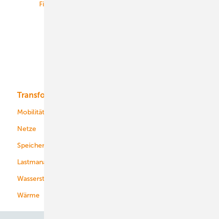
Finanzierung
Betrieb
Onshore-Wind
Offshore-Wind
Solar
Bioenergie
Transformation
Energieversorger
Service
Mobilität
Kommunen
Netze
Stadtwerke
Speicher
Energiekonzerne
Lastmanagement
Wasserstoff
Wärme