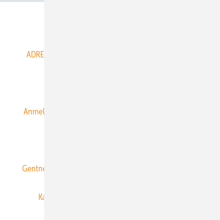
Abo- & Leserservice
ADRESSBUCH der WIND- und SOLARENERGIE
AGB
Alle Inhalte chronologisch
Anmelden
Anmeldung & Registrierung
Datenschutz
E-Paper
ERNEUERBARE ENERGIEN abonnieren
Gentner Energy Media
Gentner Verlag
Impressum
Karriere bei Gentner
Team
Mediaservice