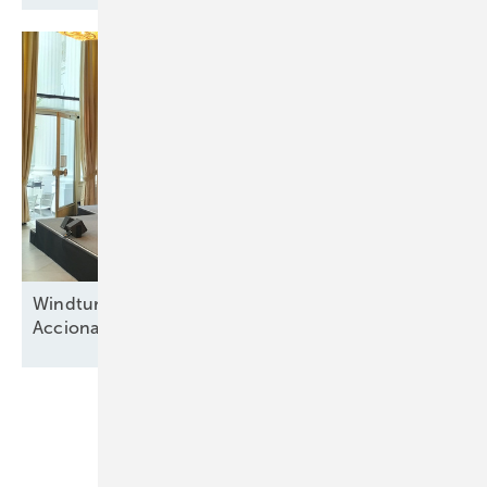
Windturbinenbauer Nordex und Anteilseigner
Acciona offen für neue
Wachstumsphase