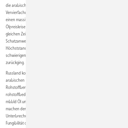
die arabischen Länder ein Ölembargo, welches zu einer
Vervierfachung des Ölpreises auf 12 USD pro Barrel führte. Dies löste
einen massiven kostentreibenden Inflationsdruck aus, was die erste
Ölpreiskrise zur Folge hatte, die in einer Rezession mündete. Im
gleichen Zeitraum stieg die Rendite der 10-jährigen US-
Schatzanweisungen von 9 % auf 12 % und erreichte Ende 1975 einen
Höchststand von 14 %. Bis Anfang 1976 führte dies zu einem
schwierigen Umfeld für Aktien, als die 10-jährige US-Rendite auf 8 %
zurückging.
Russland kontrolliert die Ölmärkte nicht in demselben Maße wie die
arabischen Länder 1973, aber es ist ein sehr einflussreiches Land im
Rohstoffbereich. Dieser Einfluss erstreckt sich daher auch auf die
rohstoffbedingte Inflation. Russland exportiert jährlich etwa 7,5-8,5
mbbld Öl und etwa 240-260 bcm Gas. Die russischen Ölexporte
machen derzeit 8 % des weltweiten Angebots aus. Jede
Unterbrechung der russischen Ölströme wird angesichts der
Fungibilität des globalen Ölmarktes und des Mangels an freien