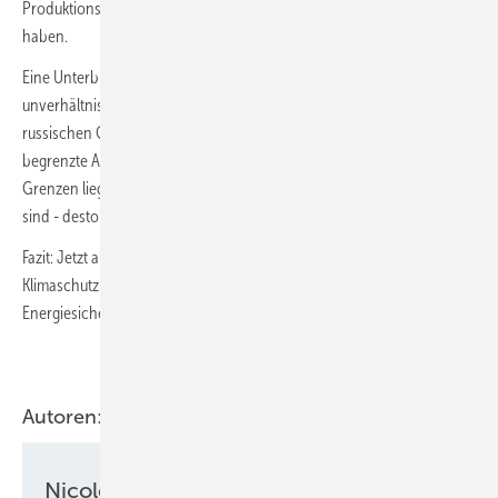
Produktionskapazitäten auf globaler Ebene globale Auswirkungen
haben.
Eine Unterbrechung der russischen Gasexporte würde sich
unverhältnismäßig stark auf Europa auswirken, da etwa 70 % der
russischen Gasexporte hierher gelangen und der Kontinent nur über
begrenzte Alternativen verfügt. Je näher die Länder an Russlands
Grenzen liegen - vor allem diejenigen, die nicht von Bergen gesäumt
sind - desto größer ist die Abhängigkeit von russischem Gas.“
Fazit: Jetzt auf erneuerbare Energien zu setzen, ist nicht nur für den
Klimaschutz das Gebot der Stunde, sondern auch für unsere
Energiesicherheit.
Autoren:
Nicole Weinhold