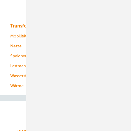
Solar
Bioenergie
Transformation
Energieversorger
Service
Mobilität
Kommunen
Netze
Stadtwerke
Speicher
Energiekonzerne
Lastmanagement
Wasserstoff
Wärme
Abo- & Leserservice