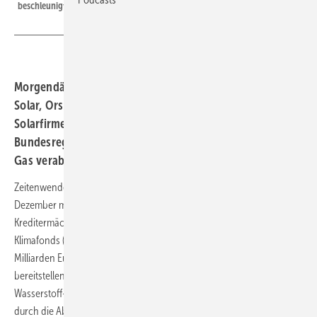
beschleunigt werden.
Morgendämmerung für regenerative Börsentitel: Jinko
Solar, Orsted, Vestas und viele andere Wind- und
Solarfirmen erleben derzeit einen Aufschwung, weil die
Bundesregierung sich schnellstmöglich von russischen
Gas verabschieden will.
Zeitenwende. Bundesfinanzminister Christian Lindner überraschte im
Dezember mit dem Entschluss, 60 Milliarden aus nicht genutzten
Kreditermächtigungen für Coronahilfen in den Energie- und
Klimafonds (EKF) zu schieben. Nun will er insgesamt bis 2026 rund 200
Milliarden Euro für den klimafreundlichen Umbau des Landes
bereitstellen. Diese sollten unter anderem für Elektro-Ladesäulen,
Wasserstoff-Erzeugung oder auch die Dämpfung des Strompreises
durch die Abschaffung der Umlage für erneuerbare Energien