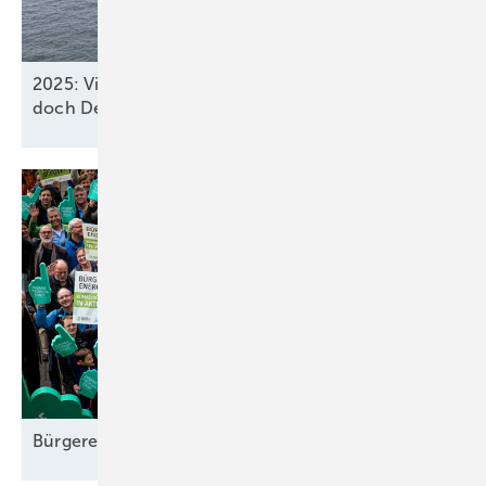
2025: Vier neue Meereswindparks stöpseln ein,
doch Deutschland verfehlt
2030-Ziel
Bürgerenergiewende in der EU steckt
fest