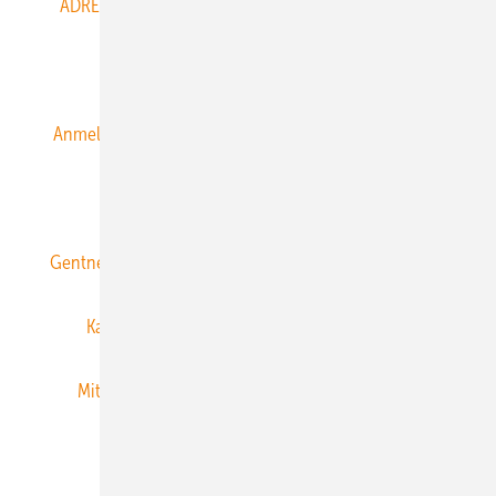
ADRESSBUCH der WIND- und SOLARENERGIE
AGB
Alle Inhalte chronologisch
Anmelden
Anmeldung & Registrierung
Datenschutz
E-Paper
ERNEUERBARE ENERGIEN abonnieren
Gentner Energy Media
Gentner Verlag
Impressum
Karriere bei Gentner
Team
Mediaservice
Mitgliedschaften und Engagement
Newsletter
Privacy Manager
RSS-Feed