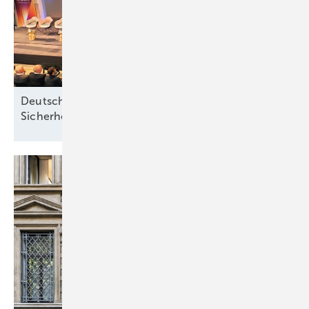
Deutsche Meereswindkraft-Branche fordert
Sicherheit ohne
Förderabhängigkeit