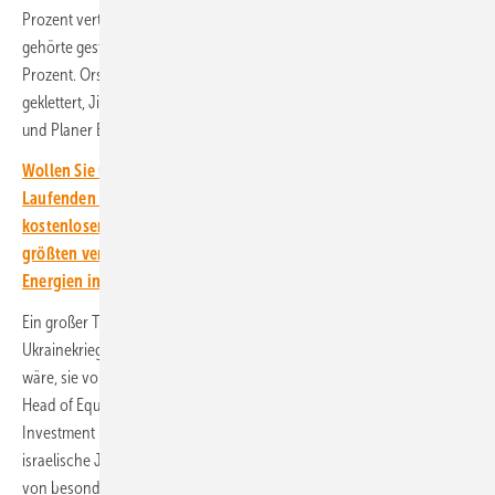
Prozent verteuert. Der ewig schwächelnde Windhersteller Nordex
gehörte gestern zu den meistgehandelten Aktien und stieg um fast 9
Prozent. Orsted ist von Ende Februar unter 90 auf 126 Euro pro Aktie
geklettert, Jinko Solar von 35 auf über 50. Biosprithersteller Verbio
und Planer Energiekontor gehörten ebenfalls zu den Gewinnern.
Wollen Sie über den Ausbau der Erneuerbaren auf dem
Laufenden bleiben? Dann abonnieren Sie einfach den
kostenlosen Newsletter von ERNEUERBARE ENERGIEN – dem
größten verbandsunabhängigen Magazin für erneuerbare
Energien in Deutschland!
Ein großer Treiber der Regenerativtitel ist ohne Zweifel der
Ukrainekrieg und die Überlegungen, wie es möglichst schnell möglich
wäre, sie von russischem Gas unabhängig zu machen. Pascal Menges,
Head of Equity Investment Process and Research, Lombard Odier
Investment Managers (LOIM), kommentiert dazu: „Der arabisch-
israelische Jom-Kippur-Krieg von 1973 ist für den aktuellen Konflikt
von besonderer Bedeutung. Als Vergeltungsmaßnahme verhängten