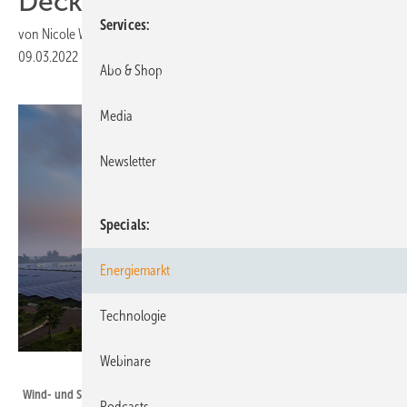
Decke
Services
von
Nicole Weinhold
09.03.2022
|
Druckvorschau
Abo & Shop
Media
Newsletter
Specials
Energiemarkt
Technologie
Webinare
一飞 黄 - stock.adobe.com
Wind- und Solarfirmen kennen jetzt keine Langeweile. Der Ausbau soll
Podcasts