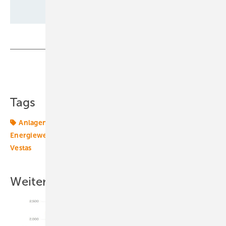
Teilen
Link kopieren
Tags
Anlagenpreise
Energiemarkt
Energierecht
Energiewende
Nordex
SMA
Siemens Gamesa
Vestas
Weitere Inhalte