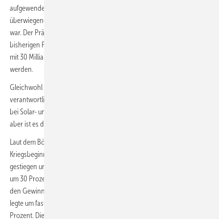
aufgewendet werden. Doch es hagelt Kritik, weil das Geld
überwiegend schon vorher im Finanzplan der Regierung vorgesehen
war. Der Präsident des Naturschutzbunds, Krüger, führte aus, über die
bisherigen Pläne hinaus solle der Energie- und Klimafonds lediglich
mit 30 Milliarden Euro über die nächsten fünf Jahre ausgestattet
werden.
Gleichwohl war auch die 200-Milliarden-Ankündigung mit dafür
verantwortlich, dass an der Frankfurter Börse eine positive Stimmung
bei Solar- und Windtiteln in dieser Woche spürbar wurde. Vor allem
aber ist es der Ukraine-Krieg, der alles durchwirbelt.
Laut dem Börsenjournalist Alfred Maydorn hat etwa Jinko Solar seit
Kriegsbeginn um 35 Prozent zugelegt, Solar Edge ist um 40 Prozent
gestiegen und der dänische Offshore-Wind-Spezialist Orsted hat sich
um 30 Prozent verteuert. Siemens Energy gehörte mit + 6 Prozent zu
den Gewinnern gestern an der Börse. Wechselrichterhersteller SMA
legte um fast 15 Prozent zu, Wind- und Solarplaner Encavis um fast 10
Prozent. Die Aktie von Sun Power hat sich allein gestern um 19