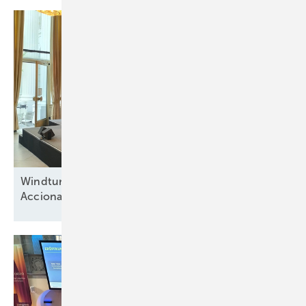
Windturbinenbauer Nordex und Anteilseigner
Acciona offen für neue
Wachstumsphase