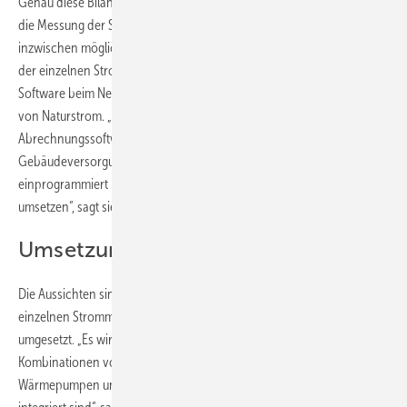
Genau diese Bilanzierung ist bisher noch nicht geregelt, selbst wenn
die Messung der Strommengen mit den Smart-Meter-Gateways
inzwischen möglich wird. „Die Formeln für die korrekte Berechnung
der einzelnen Strommengen werden komplexer und dies muss die
Software beim Netzbetreiber abdecken können“, erklärt Sarah Debor
von Naturstrom. „Die Netzbetreiber arbeiten zwar schon mit
Abrechnungssoftware. Doch die gemeinschaftliche
Gebäudeversorgung ist ein Sonderfall, der bisher noch nicht
einprogrammiert ist. Dies müssen die Netzbetreiber erst einmal
umsetzen“, sagt sie mit Blick auf die Zukunft.
Umsetzung kann noch dauern
Die Aussichten sind gut. Wenn die schwierige Bilanzierung der
einzelnen Strommengen geklärt ist, werden die Projekte auch
umgesetzt. „Es wird sicherlich noch eine Weile dauern, bis alle
Kombinationen von gemeinschaftlichen Solaranlagen mit Speichern,
Wärmepumpen und Ladesäulen für Elektroautos in die Software