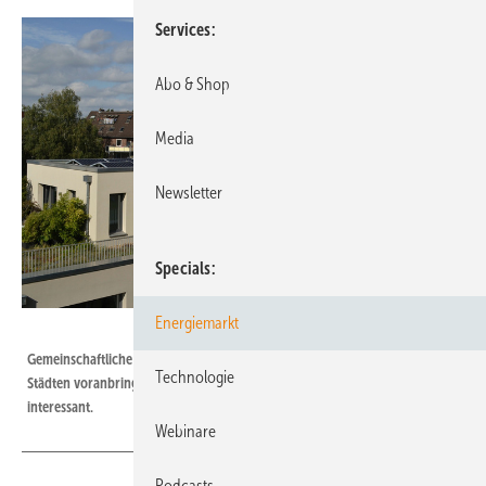
Services
Abo & Shop
Media
Newsletter
Specials
Energiemarkt
Foto: Velka Botička
Gemeinschaftliche Versorgungsanlagen können die Energiewende in
Technologie
Städten voranbringen. Sie sind vor allem für kleinere Mehrfamilienhäuser
interessant.
Webinare
Podcasts