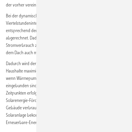
der vorher vereinbart war.
Bei der dynamischen Aufteilung werden alle innerhalb des
Viertelstundenintervalls mit der Solaranlage erzeugten Strommengen
entsprechend dem tatsächlichen Verbrauch zugeteilt und
abgerechnet. Dadurch bekommen Haushalte mit einem höheren
Stromverbrauch zum Zeitpunkt der Produktion mit der Solaranlage auf
dem Dach auch mehr Strommengen zugewiesen.
Dadurch wird der gesamte Eigenverbrauch aller teilnehmenden
Haushalte maximiert. „Das kann insbesondere dann vorteilhaft sein,
wenn Wärmepumpen oder Elektroautos als Stromverbraucher
eingebunden sind, da der Stromverbrauch hier zu anderen
Zeitpunkten erfolgt als der sonstige Haushaltsstromverbrauch“, rät der
Solarenergie-Förderverein Deutschland. Strommengen, die nicht im
Gebäude verbraucht werden, fließen ins Netz. Der Betreiber der
Solaranlage bekommt dafür die Einspeisevergütung nach
Erneuerbare-Energien-Gesetz im Tarif für Eigenverbrauchsanlagen.