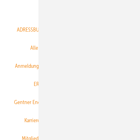
Abo- & Leserservice
ADRESSBUCH der WIND- und SOLARENERGIE
AGB
Alle Inhalte chronologisch
Anmelden
Anmeldung & Registrierung
Datenschutz
E-Paper
ERNEUERBARE ENERGIEN abonnieren
Gentner Energy Media
Gentner Verlag
Impressum
Karriere bei Gentner
Team
Mediaservice
Mitgliedschaften und Engagement
Newsletter