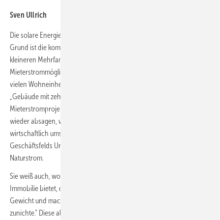
Sven Ullrich
Die solare Energiewende in Städten geht nur schleppend voran. Ein
Grund ist die komplizierte Umsetzung von Solarprojekten auf
kleineren Mehrfamilienhäusern. Die bisherigen
Mieterstrommöglichkeiten waren vor allem für große Gebäude mit
vielen Wohneinheiten attraktiv und wirtschaftlich umsetzbar.
„Gebäude mit zehn Wohneinheiten sind in der Regel für ein
Mieterstromprojekt zu klein. Wir müssen bei solchen Anfragen immer
wieder absagen, weil wir dort ein Mieterstromprojekt nicht
wirtschaftlich umsetzen können“, sagt Sarah Debor, Leiterin des
Geschäftsfelds Urbanes Wohnen beim Ökoenergieanbieter
Naturstrom.
Sie weiß auch, woran es liegt: „Je weniger potenzielle Kunden eine
Immobilie bietet, desto stärker fallen die Overhead-Kosten ins
Gewicht und machen die Vorteile des preiswerten Solarstroms wieder
zunichte.“ Diese allgemeinen Kosten verteilen sich bei großen