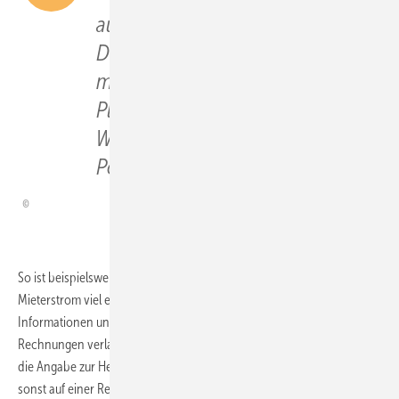
auf Dächern der Wohngebäude in
Deutschland mit einer Größe von
mehr als 500 Quadratmetern
Platz finden. Bezieht man alle
Wohngebäude ein, steigt das
Potenzial auf 310,2 Gigawatt.
So ist beispielsweise die Rechnungslegung im Vergleich zum
Mieterstrom viel einfacher. „Die Anlagenbetreiber können auf einige
Informationen und Transparenzpflichten, die üblicherweise für
Rechnungen verlangt werden, verzichten. Dazu gehört beispielsweise
die Angabe zur Herkunft des Stroms. Auch weitere Informationen, die
sonst auf einer Rechnung stehen müssen wie beispielsweise die