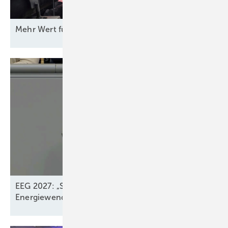
Mehr Wert für
Windstrom
EEG 2027: „Systemdienliches Zusammenspiel“ der
Energiewendeakteure? –
Fehlt!