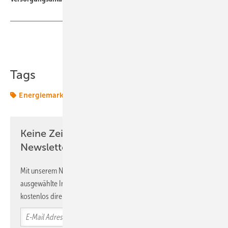
Teilen
Link kopieren
Tags
Energiemarkt
Energierecht
Mieterstrom
Keine Zeit? Kein Problem mit dem ERE
Newsletter!
Mit unserem Newsletter erhalten Sie regelmäßig von uns
ausgewählte Informationen und Neuigkeiten, gebündelt und
kostenlos direkt ins Postfach.