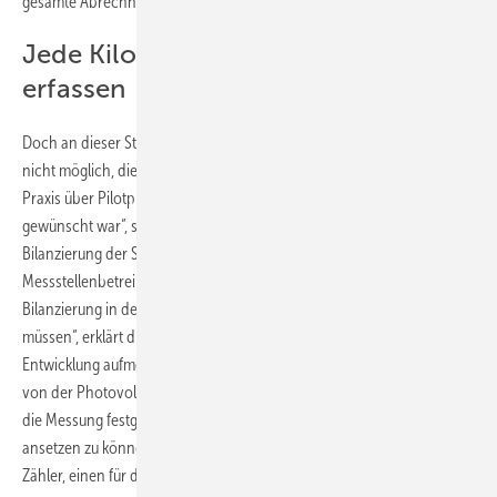
gesamte Abrechnung einbeziehen.
Jede Kilowattstunde richtig
erfassen
Doch an dieser Stelle wird es komplizierter. „In der Realität ist es noch
nicht möglich, die gemeinschaftliche Gebäudeversorgung in der
Praxis über Pilotprojekte hinaus umzusetzen, wie es vom Gesetzgeber
gewünscht war“, sagt Jennifer Englhardt. Die Engstelle ist die
Bilanzierung der Strommengen. „Wir sind auch mit mehreren
Messstellenbetreibern und Netzbetreibern im Austausch, die für diese
Bilanzierung in der Marktkommunikation einen Standard finden
müssen“, erklärt die Expertin von Ampeers Energy. „Wir verfolgen die
Entwicklung aufmerksam. Die Herkunft jeder Kilowattstunde, ob sie
von der Photovoltaikanlage oder aus dem Netz kommt, muss durch
die Messung festgestellt werden, um jeweils den richtigen Preis
ansetzen zu können. Denn die Hausbewohner haben nicht zwei
Zähler, einen für den Solarstrom und einen für den Netzstrom.“