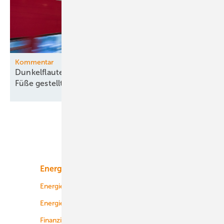
Kommentar
Dunkelflaute-Debatte gehört vom Kopf auf die
Füße
gestellt
Unsere Themen
Energiemarkt
Technologie
Energierecht
Planung
Energiemärkte weltweit
Logistik
Finanzierung
Betrieb