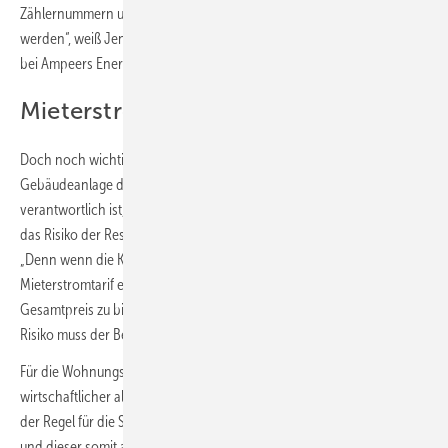
Zählernummern und andere Angaben können teilweise weggelassen
werden“, weiß Jennifer Englhardt, Beraterin für erneuerbare Energien
bei Ampeers Energy.
Mieterstrom derzeit wirtschaftlicher
Doch noch wichtiger ist, dass bei der gemeinschaftlichen
Gebäudeanlage der Betreiber nicht mehr für die Reststromlieferung
verantwortlich ist, wie das beim Mieterstrom der Fall ist. „Dadurch fällt
das Risiko der Reststrombeschaffung weg“, sagt Jennifer Englhardt.
„Denn wenn die Kosten für den Reststrom höher sind, als man für den
Mieterstromtarif eingeplant hat, um den Mietern einen günstigen
Gesamtpreis zu bieten, sinken die Margen für den Betreiber. Dieses
Risiko muss der Betreiber natürlich abfedern können.“
Für die Wohnungswirtschaft ist der Mieterstrom dennoch
wirtschaftlicher als die gemeinschaftliche Gebäudeversorgung, da in
der Regel für die Solarstromlieferung kein Grundpreis verlangt wird
und dieser somit auf der Erlösseite wegfällt. Zudem gibt es für den