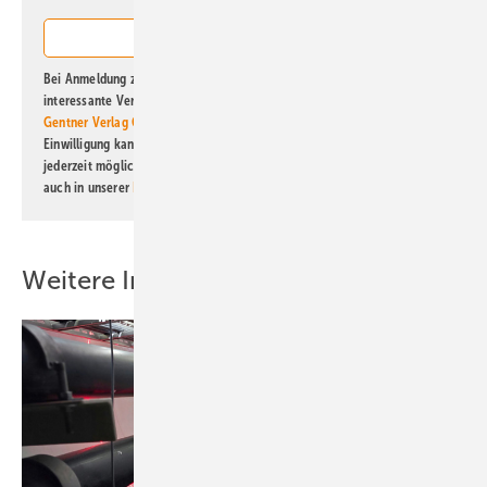
Bei Anmeldung zu diesem Newsletter bin ich damit einverstanden, über
interessante Verlags- und Online-Angebote
der Marken der Alfons W.
Gentner Verlag GmbH & Co. KG
informiert zu werden. Diese
Einwilligung kann ich jederzeit widerrufen und eine Abmeldung ist
jederzeit möglich. Informationen zum Umgang mit Daten finden Sie
auch in unserer
Datenschutzerklärung
.
Weitere Inhalte