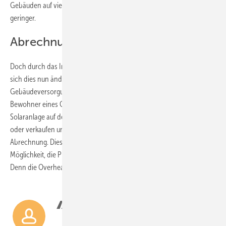
Gebäuden auf viele Nutzer und werden dadurch pro Wohneinheit
geringer.
Abrechnung vereinfacht
Doch durch das Inkrafttreten des Solarpakets I im April 2024 könnte
sich dies nun ändern. Denn jetzt ist die sogenannte gemeinschaftliche
Gebäudeversorgung möglich. Dadurch können beispielsweise die
Bewohner eines Gebäudes oder auch ein Dienstleister die
Solaranlage auf dem Dach betreiben, den Solarstrom vor Ort nutzen
oder verkaufen und das mit verringerten Anforderungen an die
Abrechnung. Dies ist grundsätzlich für kleinere Immobilien eine
Möglichkeit, die Photovoltaik auf dem Dach einfacher umzusetzen.
Denn die Overhead-Kosten sinken.
44,1 Gigawatt
Solarstromleistung würden