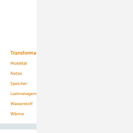
Onshore-Wind
Offshore-Wind
Solar
Bioenergie
Transformation
Energieversorger
Service
Mobilität
Kommunen
Netze
Stadtwerke
Speicher
Energiekonzerne
Lastmanagement
Wasserstoff
Wärme