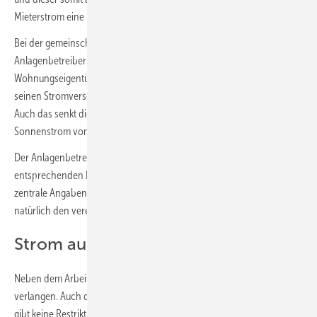
Mieterstrom eine Förderung, die eingepreist werden kann.
Bei der gemeinschaftlichen Gebäudeversorgung liefert der
Anlagenbetreiber nur den Solarstrom an die Mieter oder
Wohnungseigentümer im Gebäude. Jeder der Belieferten kann sich
seinen Stromversorger für die Reststromlieferung selbst aussuchen.
Auch das senkt die Hürden für Mieter und Wohnungseigentümer, den
Sonnenstrom vom Dach zu nutzen.
Der Anlagenbetreiber muss mit allen interessierten Bewohnern einen
entsprechenden Liefervertrag abschließen. Dieser muss einige
zentrale Angaben enthalten, wie den Beginn der Belieferung und
natürlich den vereinbarten Preis.
Strom aufteilen
Neben dem Arbeitspreis kann der Betreiber noch einen Grundpreis
verlangen. Auch dies muss im Liefervertrag festgehalten werden. „Es
gibt keine Restriktionen, wie viel der Anlagenbetreiber als Grundpreis