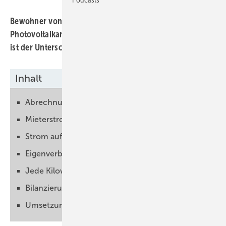
Bewohner von Mehrfamilienhäusern ­können eine eigene
Photovoltaikanlage betreiben. Wie funktioniert’s und wo
ist der Unterschied zum Mieterstrom?
Inhalt
Abrechnung vereinfacht
Mieterstrom derzeit wirtschaftlicher
Strom aufteilen
Eigenverbrauch maximieren
Jede Kilowattstunde richtig erfassen
Bilanzierung noch nicht geregelt
Umsetzung kann noch dauern