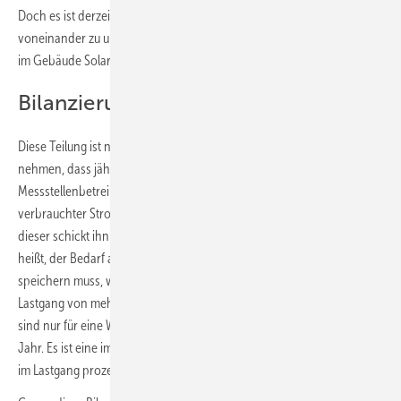
Doch es ist derzeit noch schwierig, die einzelnen Strommengen
voneinander zu unterscheiden und genau festzustellen, wo und wann
im Gebäude Solar- oder Netzstrom verbraucht wird.
Bilanzierung noch nicht geregelt
Diese Teilung ist nicht so einfach. „Wenn wir nur den einfachsten Fall
nehmen, dass jährlich abgerechnet wird, muss der
Messstellenbetreiber zum Abrechnungszeitpunkt einen Wert
verbrauchter Strommengen an den Netzbetreiber schicken und
dieser schickt ihn an den Versorger, damit der abrechnen kann. Das
heißt, der Bedarf an Daten, die der Netzbetreiber empfangen und
speichern muss, wächst rasant bei einem viertelstundenscharfen
Lastgang von mehreren separaten Wohneinheiten im Gebäude. Das
sind nur für eine Wohneinheit 35.040 einzelne Verbrauchswerte pro
Jahr. Es ist eine immense Herausforderung, diese 35.040 Verbräuche
im Lastgang prozessual zu verarbeiten und abzurechnen.“