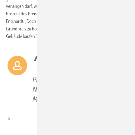
verlangen darf, wie in der Mieterstromversorgung, wo dieser auf 90
Prozent des Preises der Grundversorgung gedeckelt ist“, sagt Jennifer
Englhardt. „Doch das wird sich einspielen. Denn wenn dieser
Grundpreis zu hoch ist, wird wahrscheinlich niemand den Strom im
Gebäude kaufen.“
Die Herkunft jeder
Kilowattstunde, ob sie von der
Photovoltaikanlage oder aus dem
Netz kommt, muss durch die
Messung festgestellt werden.
Jennifer Englhardt, Ampeers Energy