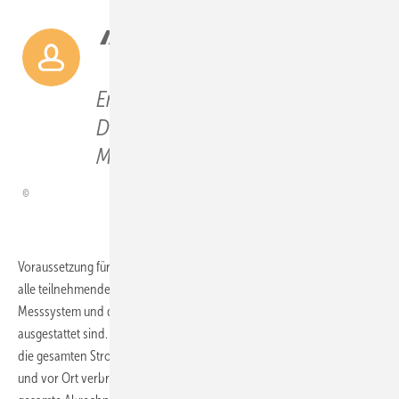
100,89 Megawatt
Mieterstromleistung waren
Ende September 2024 auf den
Dächern deutscher
Mehrfamilienhäuser installiert.
Voraussetzung für die gemeinschaftliche Gebäudeversorgung ist, dass
alle teilnehmenden Wohneinheiten mit einem intelligenten
Messsystem und das Gebäude mit einem Smart-Meter-Gateway
ausgestattet sind. So können Messstellenbetreiber und Netzbetreiber
die gesamten Stromverbräuche sowie auch produzierte, eingespeiste
und vor Ort verbrauchte Solarstrommengen registrieren und in die