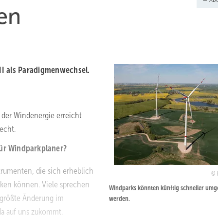
en
III als Paradigmenwechsel.
der Windenergie erreicht
echt.
für Windparkplaner?
trumenten, die sich erheblich
rken können. Viele sprechen
Windparks könnten künftig schneller umg
e größte Änderung im
werden.
da auf uns zukommt.