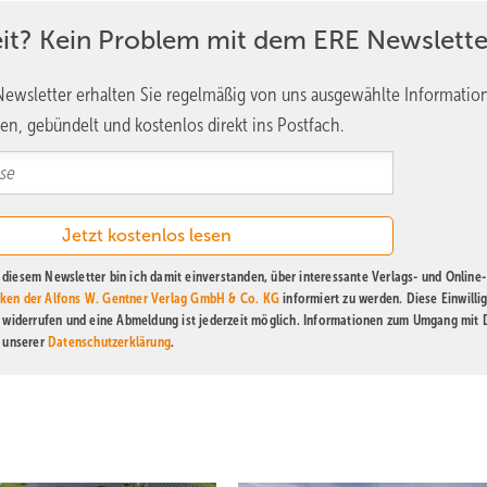
 der in diese Richtung geht. Der läuft noch bis Sommer nächsten Ja
eit? Kein Problem mit dem ERE Newslette
elleicht im Januar, hätten wir daneben auch dieses neue Regime der
eide Regime nebeneinander gelten und die Vorhabenträge hätten na
ewsletter erhalten Sie regelmäßig von uns ausgewählte Informatio
§ 6 bleiben oder in das neue Regime der Beschleunigungsgebiete we
en, gebündelt und kostenlos direkt ins Postfach.
h das neue Regime der Beschleunigungsgebiete.
schleunigungsgebiete. Die Richtlinie sagt dazu eigentlich nur, dass e
erneuerbaren Energien ist. Im Prinzip ist es eine deutschlandweite
diesem Newsletter bin ich damit einverstanden, über interessante Verlags- und Online-
ind gute Windbedingungen? Wo habe ich verfügbare Flächen? Es ge
ken der Alfons W. Gentner Verlag GmbH & Co. KG
informiert zu werden. Diese Einwilli
t widerrufen und eine Abmeldung ist jederzeit möglich. Informationen zum Umgang mit
nd auf dieser groben Gebietskulisse werden in einer zweiten Stufe d
n unserer
Datenschutzerklärung
.
anhand von Umweltfaktoren.
nzige Anforderung nach der Richtlinie ist, dass man eine solche
t dazu keine gesetzliche Regelung. Soweit ich weiß, laufen da abe