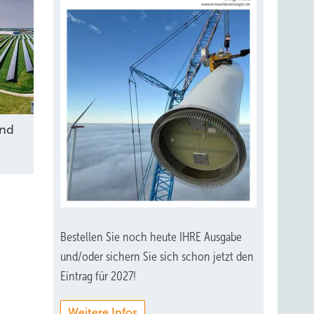
ss wie
und
tes ist
kungen
 gibt
Bestellen Sie noch heute IHRE Ausgabe
und/oder sichern Sie sich schon jetzt den
Eintrag für 2027!
Weitere Infos