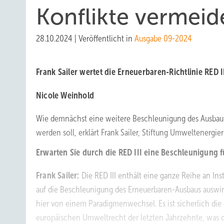
Konflikte vermeid
28.10.2024
|
Veröffentlicht in
Ausgabe 09-2024
Frank Sailer wertet die Erneuerbaren-Richtlinie RED 
Nicole Weinhold
Wie demnächst eine weitere Beschleunigung des Ausbau 
werden soll, erklärt Frank Sailer, Stiftung Umweltenergier
Erwarten Sie durch die RED III eine Beschleunigung 
Frank Sailer:
Die RED III enthält eine ganze Reihe an Ins
auf die Beschleunigung des Erneuerbaren-Ausbaus auswi
hier von einem Paradigmenwechsel. Es ist sicherlich di
europäischen Umweltrecht der letzten Jahrzehnte, was 