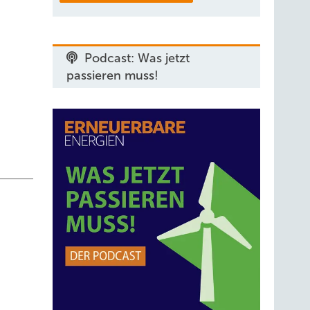
schutz
Podcast: Was jetzt
ieses
passieren muss!
n-,
ese
wird
ungs-
r
, dann
diese
ieten?