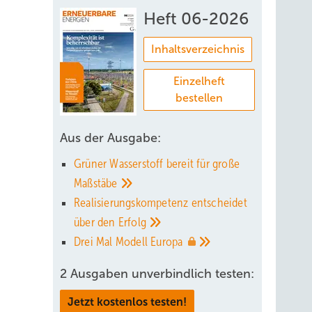
Heft 06-2026
Inhaltsverzeichnis
Einzelheft
bestellen
Die
Aus der Ausgabe:
Grüner Wasserstoff bereit für große
Maßstäbe
Realisierungskompetenz entscheidet
ufen die
über den
Erfolg
 in
Drei Mal Modell
Europa
2 Ausgaben unverbindlich testen:
Jetzt kostenlos testen!
kannt,