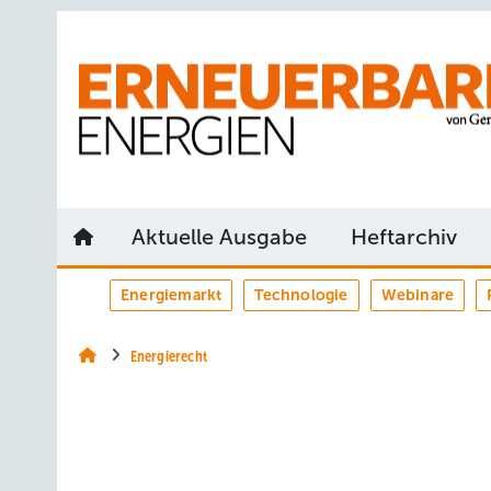
Springe
Springe
Springe
auf
auf
auf
Hauptinhalt
Hauptmenü
SiteSearch
Aktuelle Ausgabe
Heftarchiv
Energiemarkt
Technologie
Webinare
Energierecht