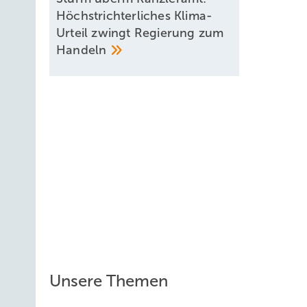
Höchstrichterliches Klima-
Urteil zwingt Regierung zum
Handeln
Neue Geschäfte für
Speicher
Und die weitere wichtigste Anforderung ist: Die Planer 
Unsere Themen
Regeln für Minderungsmaßnahmen festlegen. Sie müssen
Konflikte gibt es hier mit Arten, Habitat- und Gewässer