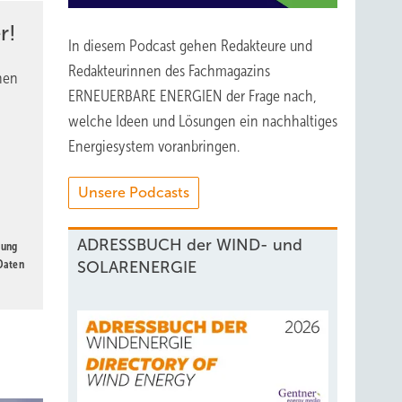
hres.
r!
In diesem Podcast gehen Redakteure und
ch
Redakteurinnen des Fachmagazins
nen
chseln
ERNEUERBARE ENERGIEN der Frage nach,
welche Ideen und Lösungen ein nachhaltiges
Energiesystem voranbringen.
Unsere Podcasts
s eine
ADRESSBUCH der WIND- und
ht
gung
 Daten
SOLARENERGIE
ie
r schon