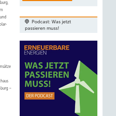
burg,
im
 und
Podcast: Was jetzt
olar-
passieren muss!
insätze
chaus
nburg –