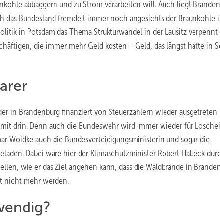
kohle abbaggern und zu Strom verarbeiten will. Auch liegt Branden
ch das Bundesland fremdelt immer noch angesichts der Braunkohle 
olitik in Potsdam das Thema Strukturwandel in der Lausitz verpennt
häftigen, die immer mehr Geld kosten – Geld, das längst hätte in S
arer
der in Brandenburg finanziert von Steuerzahlern wieder ausgetreten
g mit drin. Denn auch die Bundeswehr wird immer wieder für Lösche
mar Woidke auch die Bundesverteidigungsministerin und sogar die
laden. Dabei wäre hier der Klimaschutzminister Robert Habeck dur
tellen, wie er das Ziel angehen kann, dass die Waldbrände in Brande
t nicht mehr werden.
wendig?