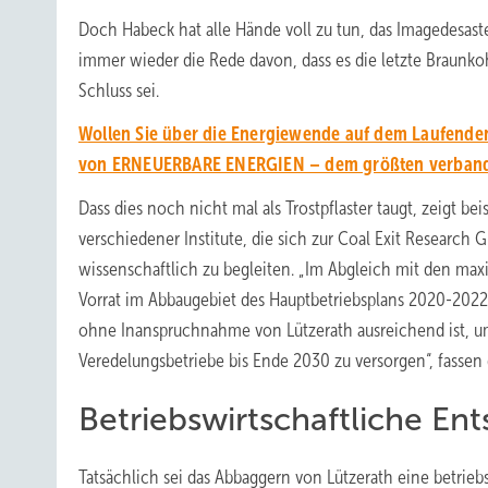
Doch Habeck hat alle Hände voll zu tun, das Imagedesas
immer wieder die Rede davon, dass es die letzte Braunk
Schluss sei.
Wollen Sie über die Energiewende auf dem Laufenden
von ERNEUERBARE ENERGIEN – dem größten verbands
Dass dies noch nicht mal als Trostpflaster taugt, zeigt be
verschiedener Institute, die sich zur Coal Exit Resear
wissenschaftlich zu begleiten. „Im Abgleich mit den ma
Vorrat im Abbaugebiet des Hauptbetriebsplans 2020-2022
ohne Inanspruchnahme von Lützerath ausreichend ist, 
Veredelungsbetriebe bis Ende 2030 zu versorgen“, fassen
Betriebswirtschaftliche En
Tatsächlich sei das Abbaggern von Lützerath eine betrie