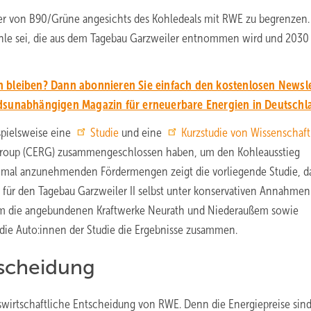
ter von B90/Grüne angesichts des Kohledeals mit RWE zu begrenzen. 
ohle sei, die aus dem Tagebau Garzweiler entnommen wird und 2030
 bleiben? Dann abonnieren Sie einfach den kostenlosen Newsle
unabhängigen Magazin für erneuerbare Energien in Deutschl
ispielsweise eine
Studie
und eine
Kurzstudie von Wissenschaft
ch Group (CERG) zusammengeschlossen haben, um den Kohleausstieg
ximal anzunehmenden Fördermengen zeigt die vorliegende Studie, da
 für den Tagebau Garzweiler II selbst unter konservativen Annahme
um die angebundenen Kraftwerke Neurath und Niederaußem sowie
 die Auto:innen der Studie die Ergebnisse zusammen.
tscheidung
bswirtschaftliche Entscheidung von RWE. Denn die Energiepreise sin