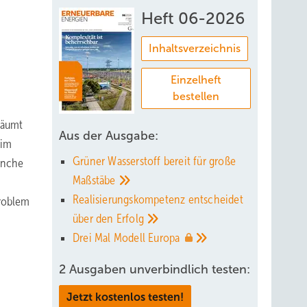
Heft 06-2026
Inhaltsverzeichnis
Einzelheft
bestellen
räumt
Aus der Ausgabe:
 im
Grüner Wasserstoff bereit für große
anche
Maßstäbe
Realisierungskompetenz entscheidet
Problem
über den
Erfolg
Drei Mal Modell
Europa
2 Ausgaben unverbindlich testen:
Jetzt kostenlos testen!