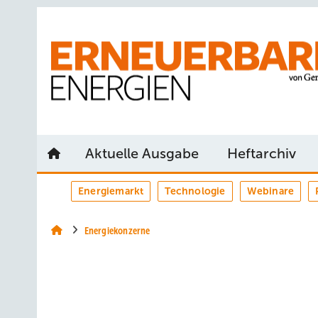
Springe
Springe
Springe
auf
auf
auf
Hauptinhalt
Hauptmenü
SiteSearch
Aktuelle Ausgabe
Heftarchiv
Energiemarkt
Technologie
Webinare
Energiekonzerne