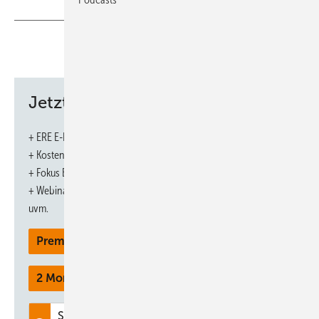
Jetzt weiterlesen und profitieren.
+ ERE E-Paper-Ausgabe – jeden Monat neu
+ Kostenfreien Zugang zu unserem Online-Archiv
+ Fokus ERE: Sonderhefte (PDF)
+ Webinare und Veranstaltungen mit Rabatten
uvm.
Premium Mitgliedschaft
2 Monate kostenlos testen