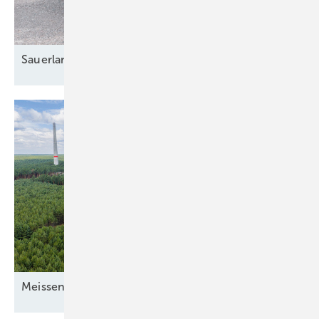
Sauerlandort nutzt
Windkraftpotenzial
Mei ssener
Turbinenschach