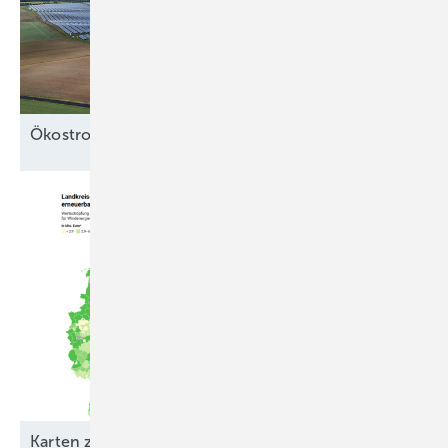
Ö kostrom in der
Wärme
Karten zur Wertschöpfung durch Erneuerbare