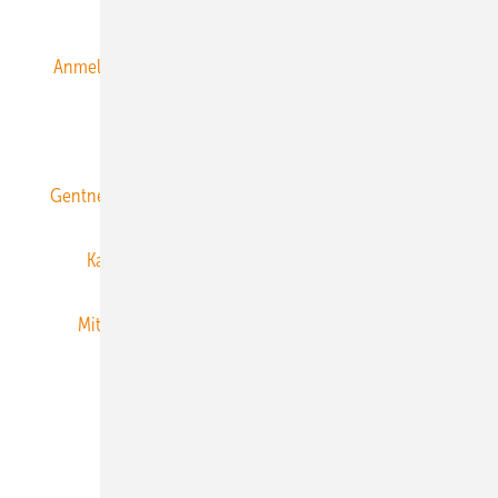
Alle Inhalte chronologisch
Anmelden
Anmeldung & Registrierung
Datenschutz
E-Paper
ERNEUERBARE ENERGIEN abonnieren
Gentner Energy Media
Gentner Verlag
Impressum
Karriere bei Gentner
Team
Mediaservice
Mitgliedschaften und Engagement
Newsletter
Privacy Manager
RSS-Feed
Veranstaltungen / Webinare