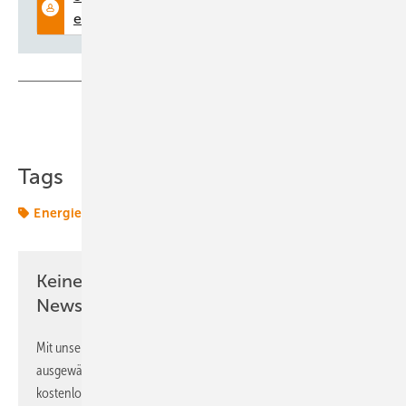
Teilen
Link kopieren
Tags
Energieversorger
Kommunen
Keine Zeit? Kein Problem mit dem ERE
Newsletter!
Mit unserem Newsletter erhalten Sie regelmäßig von uns
ausgewählte Informationen und Neuigkeiten, gebündelt und
kostenlos direkt ins Postfach.