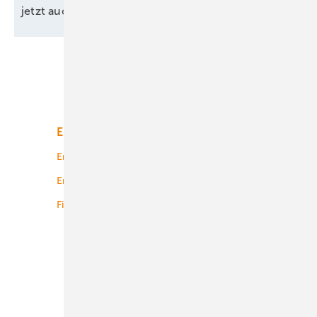
jetzt auch für
Landkreise
Unsere Themen
Energiemarkt
Technologie
Energierecht
Planung
Energiemärkte weltweit
Logistik
Finanzierung
Betrieb
Onshore-Wind
Offshore-Wind
Solar
Bioenergie