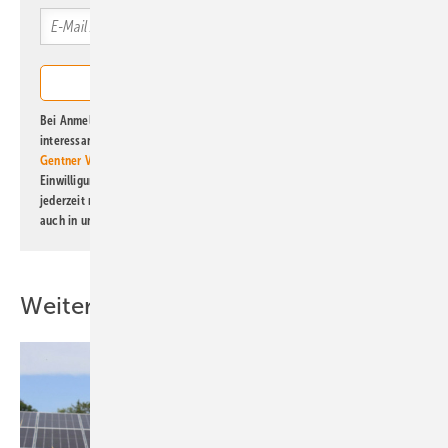
Bei Anmeldung zu diesem Newsletter bin ich damit einverstanden, über
interessante Verlags- und Online-Angebote
der Marken der Alfons W.
Gentner Verlag GmbH & Co. KG
informiert zu werden. Diese
Einwilligung kann ich jederzeit widerrufen und eine Abmeldung ist
jederzeit möglich. Informationen zum Umgang mit Daten finden Sie
auch in unserer
Datenschutzerklärung
.
Weitere Inhalte