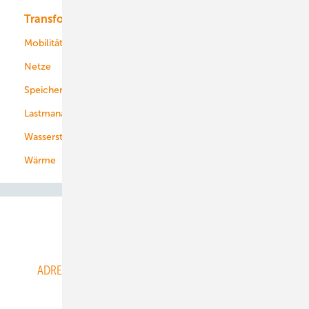
Transformation
Energieversorger
Service
Mobilität
Kommunen
Netze
Stadtwerke
Speicher
Energiekonzerne
Lastmanagement
Wasserstoff
Wärme
Abo- & Leserservice
ADRESSBUCH der WIND- und SOLARENERGIE
AGB