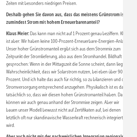
Zeiten mit besonders niedrigen Preisen.
Deshalb gehen Sie davon aus, dass das meistens Grünstrom ist,
zumindest Strom mit hohem Erneuerbarenanteil?
Klaus Meier:
Das kann man nicht auf 1 Prozent genau beziffern. Klar
ist aber: Wir haben keine 100-Prozent-Erneuerbare-Energien-Anlage.
Unser hoher Grünstromanteil ergibt sich aus dem Strommix zum
Zeitpunkt der Stromlieferung, also aus dem Stromhandel. Bildhaft
gesprochen: Wenn in der Mittagszeit die Sonne scheint, dann liegt die
Wahrscheinlichkeit, dass wir Solarstrom nutzen, bei eben über 90
Prozent. Und ich halte das auch für richtig, so zu bilanzieren und die
Stromversorgung entsprechend anzugehen. Physikalisch ist es dann
tatsächlich so, dass wir diesen hohen Grünstromanteil haben. Das
können wir auch genau anhand der Strommixe zeigen. Aber wir
bauen unser Modell bewusst nicht auf Zertifikaten auf, bei denen
letztlich oft nur skandinavische Wasserkraft rechnerisch integriert
wird.
Aber auch nicht mit der nachweislichen Integration regionalen