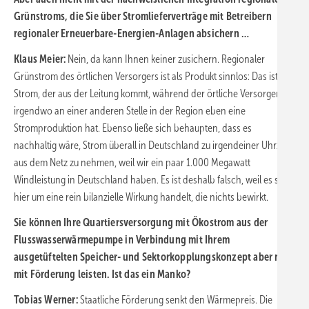
Grünstroms, die Sie über Stromlieferverträge mit Betreibern
regionaler Erneuerbare-Energien-Anlagen absichern …
Klaus Meier:
Nein, da kann Ihnen keiner zusichern. Regionaler
Grünstrom des örtlichen Versorgers ist als Produkt sinnlos: Das ist
Strom, der aus der Leitung kommt, während der örtliche Versorger
irgendwo an einer anderen Stelle in der Region eben eine
Stromproduktion hat. Ebenso ließe sich behaupten, dass es
nachhaltig wäre, Strom überall in Deutschland zu irgendeiner Uhrzeit
aus dem Netz zu nehmen, weil wir ein paar 1.000 Megawatt
Windleistung in Deutschland haben. Es ist deshalb falsch, weil es sich
hier um eine rein bilanzielle Wirkung handelt, die nichts bewirkt.
Sie können Ihre Quartiersversorgung mit Ökostrom aus der
Flusswasserwärmepumpe in Verbindung mit Ihrem
ausgetüftelten Speicher- und Sektorkopplungskonzept aber nur
mit Förderung leisten. Ist das ein Manko?
Tobias Werner:
Staatliche Förderung senkt den Wärmepreis. Die