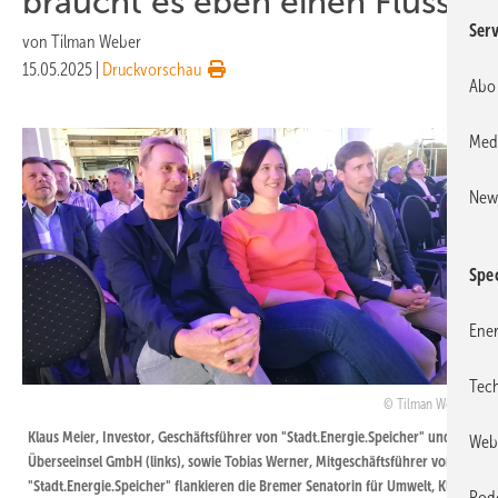
braucht es eben einen Fluss“
Serv
von
Tilman Weber
15.05.2025
|
Druckvorschau
Abo
Med
News
Spec
Ener
Tec
Tilman Weber
Klaus Meier, Investor, Geschäftsführer von "Stadt.Energie.Speicher" und
Web
Überseeinsel GmbH (links), sowie Tobias Werner, Mitgeschäftsführer von
"Stadt.Energie.Speicher" flankieren die Bremer Senatorin für Umwelt, Klima
Pod