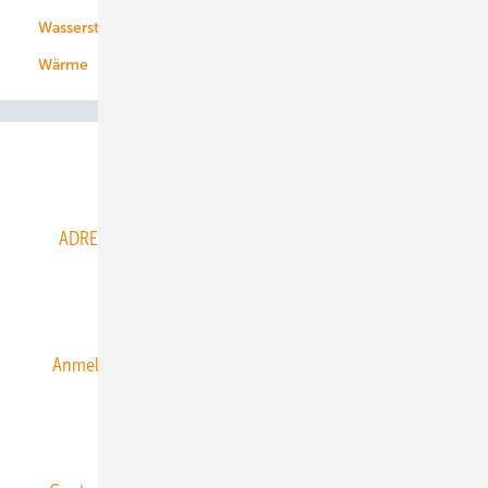
Wasserstoff
Wärme
Abo- & Leserservice
ADRESSBUCH der WIND- und SOLARENERGIE
AGB
Alle Inhalte chronologisch
Anmelden
Anmeldung & Registrierung
Datenschutz
E-Paper
ERNEUERBARE ENERGIEN abonnieren