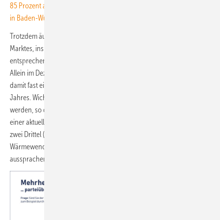
85 Prozent aller großen Kommunen mit fertiger Wärmeplanung sitzen
in Baden-Württemberg
Trotzdem äußerten beide Verbände Hoffnung auf eine Erholung des
Marktes, insbesondere bei Wärmepumpen. Laut BDH haben
entsprechende Förderanträge Ende 2024 wieder deutlich angezogen:
Allein im Dezember seien fast 46.000 Anträge bewilligt worden und
damit fast ein Viertel der insgesamt bewilligten 192.406 Anträge des
Jahres. Wichtig sei nun, dass diese Projekte auch in die Tat umgesetzt
werden, so der Verband. Der BSW-Solar beruft sich auf die Ergebnisse
einer aktuellen Umfrage unter Wahlberechtigten, nach der sich fast
zwei Drittel (63 Prozent) der Befragten für eine Fortsetzung der
Wärmewende durch den verstärkten Einsatz erneuerbarer Energien
aussprachen – quer durch die Parteien.