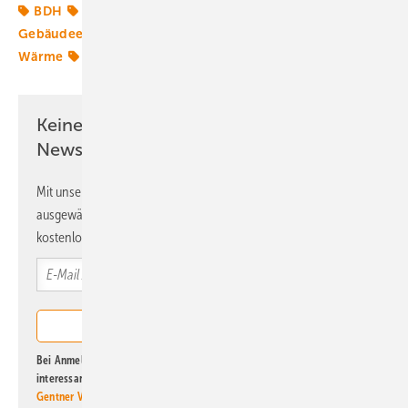
BDH
Erdgas
Fernwärmenetz
Gebäudeenergiegesetz
Solarenergie
Solarthermie
Wärme
Wärmepumpe
Wärmewende
Keine Zeit? Kein Problem mit dem ERE
Newsletter!
Mit unserem Newsletter erhalten Sie regelmäßig von uns
ausgewählte Informationen und Neuigkeiten, gebündelt und
kostenlos direkt ins Postfach.
Bei Anmeldung zu diesem Newsletter bin ich damit einverstanden, über
interessante Verlags- und Online-Angebote
der Marken der Alfons W.
Gentner Verlag GmbH & Co. KG
informiert zu werden. Diese