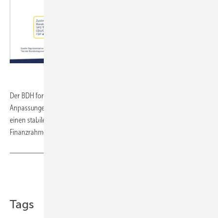
BSW-Solar
Der BDH forderte von einer neuen Bundesregierung schnelle
Anpassungen am GEG im Dialog mit der Branche. Zudem müsse es
einen stabilen Rahmen in Bezug auf die Förderung und deren
Finanzrahmen geben. (kw)
Teilen
Link kopieren
Tags