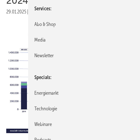
2024 massiv ein
Services
29.01.2025
|
Druckvorschau
Abo & Shop
Media
Newsletter
Specials
Energiemarkt
Technologie
Webinare
BDH
Podcasts