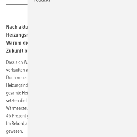
Nach aktuellen Zahlen schrumpfte der gesamte
Heizungsmarkt im vorigen Jahr um fast 50 Prozent.
Warum die Branche aber trotzdem hoffnungsvoll in die
Zukunft blickt.
Dass sich Wärmepumpen im vergangenen Jahr deutlich schlechter
verkauften als im Rekordjahr 2023, hatte sich bereits abgezeichnet.
Doch neueste Zahlen des Bundesverbandes der Deutschen
Heizungsindustrie (BDH) zeigen, dass dies kein Sonderfall war: Der
gesamte Heizungsmarkt erlebte 2024 einen massiven Einbruch. So
setzten die Hersteller in Deutschland 2024 insgesamt 712.500
Wärmeerzeuger ab. Damit sei der Markt gegenüber dem Vorjahr um
46 Prozent geschrumpft, heißt es in einer Presseinformation des BDH.
Im Rekordjahr 2023 seien es mehr als 1,3 Millionen Wärmeerzeuger
gewesen.