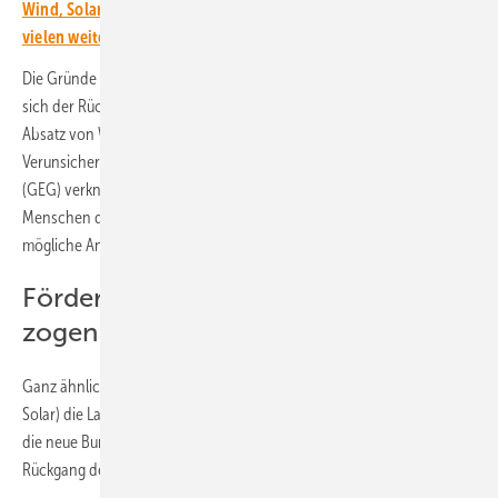
Wind, Solar, Bioenergie, Speichertechnologie, Wasserstoff und
vielen weiteren Themen.
Die Gründe seien zahlreich, hieß es vom Verband. Zum einen habe
sich der Rückgang beim Wohnungs- und Hausbau negativ auf den
Absatz von Wärmepumpen ausgewirkt, dazu komme eine allgemeine
Verunsicherung durch die Politik. Die mit dem Gebäudeenergiegesetz
(GEG) verknüpfte kommunale Wärmeplanung führe dazu, dass die
Menschen die Heizungsmodernisierung aufschieben und auf
mögliche Angebote ihrer Kommunen warten, so der BDH.
Förderanträge für Wärmepumpen
zogen Ende 2024 deutlich an
Ganz ähnlich bewertet der Bundesverband Solarwirtschaft (BSW-
Solar) die Lage. Die Ungewissheit, welche energiepolitischen Akzente
die neue Bundesregierung setzen werde, habe maßgeblich zum
Rückgang der Nachfrage nach EE-Heizungen beigetragen.