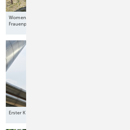
Women of Energy zu Gast bei Sunfarming: Agri-PV,
Frauenpower und die Zukunft der
Erneuerbaren
Erster Klimaturm geht in Bremen in
Betrieb