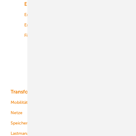
Energiemarkt
Technologie
Energierecht
Planung
Energiemärkte weltweit
Logistik
Finanzierung
Betrieb
Onshore-Wind
Offshore-Wind
Solar
Bioenergie
Transformation
Energieversorger
Service
Mobilität
Kommunen
Netze
Stadtwerke
Speicher
Energiekonzerne
Lastmanagement