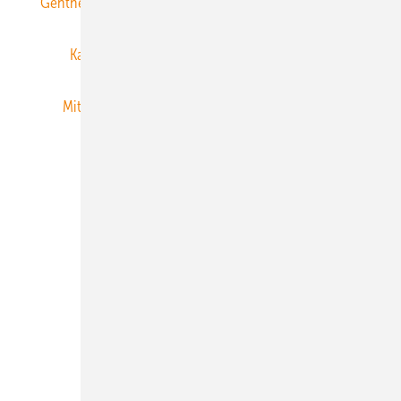
Gentner Energy Media
Gentner Verlag
Impressum
Karriere bei Gentner
Team
Mediaservice
Mitgliedschaften und Engagement
Newsletter
Privacy Manager
RSS-Feed
Veranstaltungen / Webinare
© 2026 ERNEUERBARE ENERGIEN