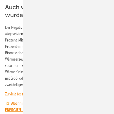
Auch weniger Öl- und Gasheizungen
wurden verkauft
Der Negativtrend betraf sämtliche Heizungstechnologien. Mit 193.000
abgesetzten Wärmepumpen schrumpfte dieses Segment um 46
Prozent. Mit 24.000 abgesetzten Geräten und einem Minus von 52
Prozent entwickelte sich außerdem der Absatz von
Biomasseheizungen rückläufig. Der Rückgang bei den
Wärmeerzeugern schlug zudem auf die Heizungskomponenten wie
solarthermische Anlagen, Heizungspumpen oder Lüftungssysteme mit
Wärmerückgewinnung durch. Allerdings: Auch Brennwertheizungen
mit Erdöl oder -gas verzeichneten deutliche Absatzeinbrüche im
zweistelligen Prozent-Bereich, so der BDH.
Zu viele fossile Heizungen gefährden die Klimaziele
Abonnieren Sie den YouTube-Kanal von ERNEUERBARE
ENERGIEN – und erfahren Sie Neues über die Energiewende mit