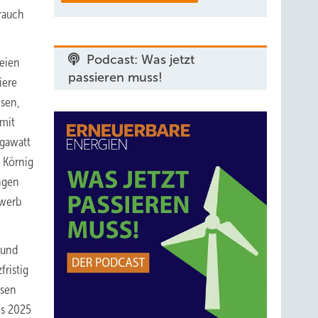
rauch
Podcast: Was jetzt
seien
passieren muss!
iere
isen,
 mit
igawatt
 Körnig
ngen
ewerb
 und
ristig
ssen
is 2025