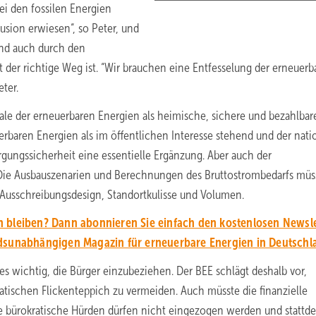
ei den fossilen Energien
lusion erwiesen“, so Peter, und
und auch durch den
t der richtige Weg ist. “Wir brauchen eine Entfesselung der erneuerb
eter.
iale der erneuerbaren Energien als heimische, sichere und bezahlbar
rbaren Energien als im öffentlichen Interesse stehend und der nati
rgungssicherheit eine essentielle Ergänzung. Aber auch der
Die Ausbauszenarien und Berechnungen des Bruttostrombedarfs müs
 Ausschreibungsdesign, Standortkulisse und Volumen.
 bleiben? Dann abonnieren Sie einfach den kostenlosen Newsle
unabhängigen Magazin für erneuerbare Energien in Deutschl
s wichtig, die Bürger einzubeziehen. Der BEE schlägt deshalb vor,
atischen Flickenteppich zu vermeiden. Auch müsste die finanzielle
 bürokratische Hürden dürfen nicht eingezogen werden und stattd