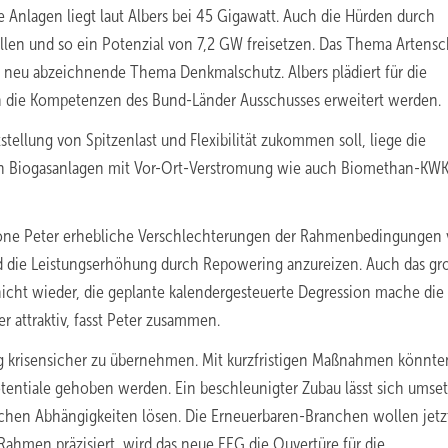
 Anlagen liegt laut Albers bei 45 Gigawatt. Auch die Hürden durch
allen und so ein Potenzial von 7,2 GW freisetzen. Das Thema Artensc
neu abzeichnende Thema Denkmalschutz. Albers plädiert für die
en die Kompetenzen des Bund-Länder Ausschusses erweitert werden.
tellung von Spitzenlast und Flexibilität zukommen soll, liege die
en Biogasanlagen mit Vor-Ort-Verstromung wie auch Biomethan-KWK
imone Peter erhebliche Verschlechterungen der Rahmenbedingungen 
nd die Leistungserhöhung durch Repowering anzureizen. Auch das gr
icht wieder, die geplante kalendergesteuerte Degression mache die
 attraktiv, fasst Peter zusammen.
ng krisensicher zu übernehmen. Mit kurzfristigen Maßnahmen könnte
tentiale gehoben werden. Ein beschleunigter Zubau lässt sich umse
chen Abhängigkeiten lösen. Die Erneuerbaren-Branchen wollen jetz
ahmen präzisiert, wird das neue EEG die Ouvertüre für die