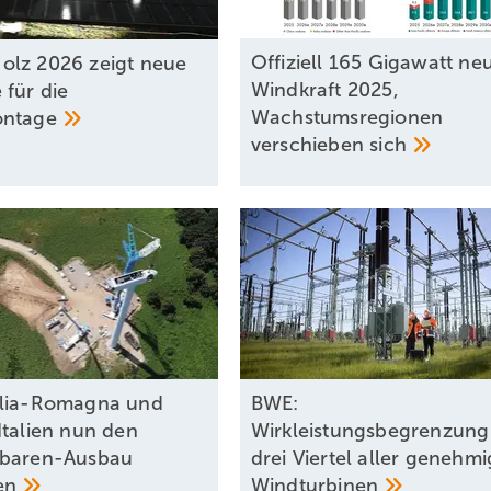
Offiziell 165 Gigawatt ne
lz 2026 zeigt neue
Windkraft 2025,
 für die
Wachstumsregionen
ontage
verschieben
sich
ilia-Romagna und
BWE:
Italien nun den
Wirkleistungsbegrenzung
rbaren-Ausbau
drei Viertel aller genehm
en
Windturbinen