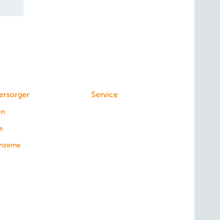
ersorger
Service
en
e
nzerne