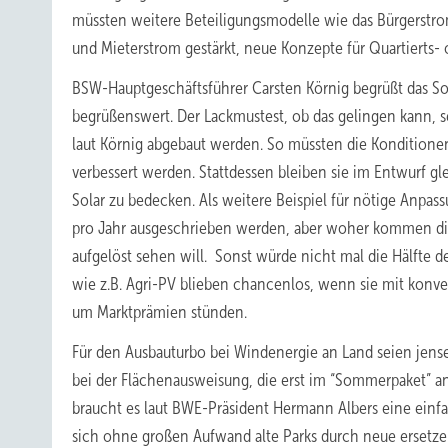
müssten weitere Beteiligungsmodelle wie das Bürgerst
und Mieterstrom gestärkt, neue Konzepte für Quartierts
BSW-Hauptgeschäftsführer Carsten Körnig begrüßt das Sol
begrüßenswert. Der Lackmustest, ob das gelingen kann, s
laut Körnig abgebaut werden. So müssten die Konditionen
verbessert werden. Stattdessen bleiben sie im Entwurf gl
Solar zu bedecken. Als weitere Beispiel für nötige Anpas
pro Jahr ausgeschrieben werden, aber woher kommen die F
aufgelöst sehen will. Sonst würde nicht mal die Hälf
wie z.B. Agri-PV blieben chancenlos, wenn sie mit ko
um Marktprämien stünden.
Für den Ausbauturbo bei Windenergie an Land seien jens
bei der Flächenausweisung, die erst im “Sommerpaket” 
braucht es laut BWE-Präsident Hermann Albers eine einf
sich ohne großen Aufwand alte Parks durch neue ersetzen