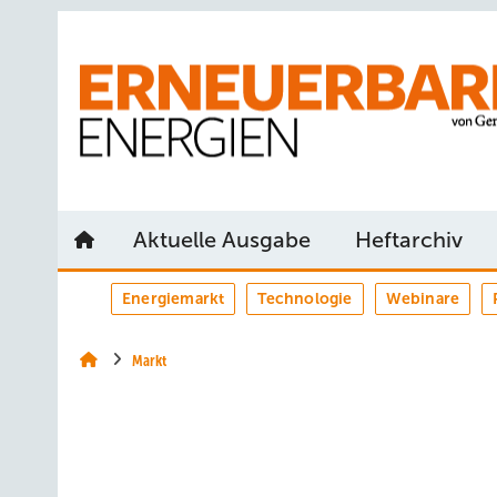
Springe
Springe
Springe
auf
auf
auf
Hauptinhalt
Hauptmenü
SiteSearch
Aktuelle Ausgabe
Heftarchiv
Energiemarkt
Technologie
Webinare
Markt