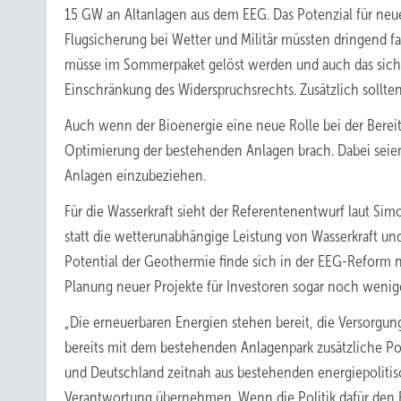
15 GW an Altanlagen aus dem EEG. Das Potenzial für neue
Flugsicherung bei Wetter und Militär müssten dringend f
müsse im Sommerpaket gelöst werden und auch das sich 
Einschränkung des Widerspruchsrechts. Zusätzlich sollt
Auch wenn der Bioenergie eine neue Rolle bei der Bereits
Optimierung der bestehenden Anlagen brach. Dabei sei
Anlagen einzubeziehen.
Für die Wasserkraft sieht der Referentenentwurf laut S
statt die wetterunabhängige Leistung von Wasserkraft u
Potential der Geothermie finde sich in der EEG-Reform n
Planung neuer Projekte für Investoren sogar noch weniger
„Die erneuerbaren Energien stehen bereit, die Versorgu
bereits mit dem bestehenden Anlagenpark zusätzliche Po
und Deutschland zeitnah aus bestehenden energiepolitis
Verantwortung übernehmen. Wenn die Politik dafür den R