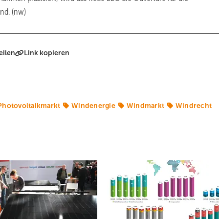
nd. (nw)
eilen
Link kopieren
Photovoltaikmarkt
Windenergie
Windmarkt
Windrecht