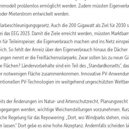
rommodell problemlos ermöglicht werden. Zudem müssten Eigenverb
- oder Mieterstrom entwickelt werden.
arbeschleunigungsgesetz. Auch die 200 Gigawatt als Ziel für 2030 
ei das EEG 2023. Damit die Ziele erreicht werden, müssten Marktbarr
 für Teileinspeiser, die Eigenverbrauch machen und ins Netz einspe
eich. So fehlt der Anreiz über den Eigenverbrauch hinaus die Dächer
sungen nennt er die Freiflächensolarparks. Zwar sollen bis zu neun G
lächen? Ländervorbehalte sind ein Teil des „Standardkorsetts“, das
te der notwenigen Fläche zusammenkommen. Innovative PV-Anwendu
nventionellen PV-Technologien im weitgehend ungeschützten Wettb
eits der Änderungen im Natur- und Artenschutzrecht, Planungsrecht
angegangen werden, wichtige Weichenstellungen vorzunehmen. Kurzf
ache Regelung für das Repowering: „Dort, wo Windparks stehen, mü
 lassen.“ Dort gebe es eine hohe Akzeptanz. Andernfalls scheiden b