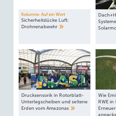
Kolumne: Auf ein Wort
Dach+Ho
Sicherheitslücke Luft:
Systeme
Drohnenabwehr
Solarm
Drucksensorik in Rotorblatt-
Wie Em
Unterlegscheiben und seltene
RWE in 
Erden vom
Amazonas
Erneue
anpack