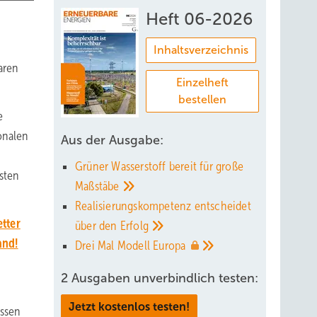
Heft 06-2026
Inhaltsverzeichnis
aren
Einzelheft
bestellen
e
onalen
Aus der Ausgabe:
Grüner Wasserstoff bereit für große
sten
Maßstäbe
Realisierungskompetenz entscheidet
tter
über den
Erfolg
and!
Drei Mal Modell
Europa
2 Ausgaben unverbindlich testen:
Jetzt kostenlos testen!
essen