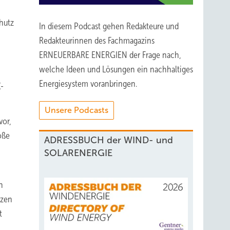
hutz
In diesem Podcast gehen Redakteure und
Redakteurinnen des Fachmagazins
ERNEUERBARE ENERGIEN der Frage nach,
welche Ideen und Lösungen ein nachhaltiges
Energiesystem voranbringen.
-
Unsere Podcasts
vor,
oße
ADRESSBUCH der WIND- und
SOLARENERGIE
n
tzen
t