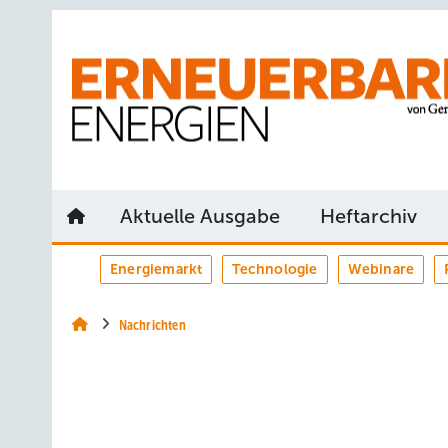
Springe
Springe
Springe
auf
auf
auf
Hauptinhalt
Hauptmenü
SiteSearch
Aktuelle Ausgabe
Heftarchiv
Energiemarkt
Technologie
Webinare
Nachrichten