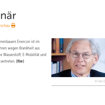
onär
rschau
inenbauers Enercon ist im
ahren wegen Krankheit aus
Wasserstoff, E-Mobilität und
 vertreten.
(Nw)
Foto: