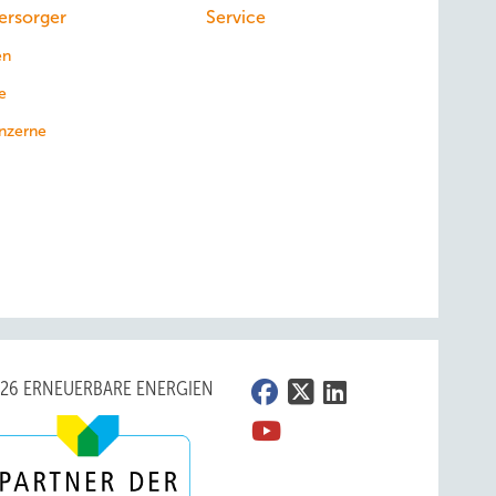
ersorger
Service
en
e
nzerne
026 ERNEUERBARE ENERGIEN