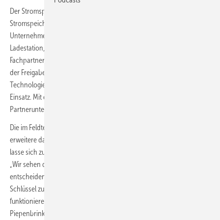
Der Stromspeicherspezialist E3/DC erweitert seine solaren
Stromspeicher um eine Lösung für bidirektionales Laden. Wie das
Unternehmen aus Osnabrück mitteilte, geht es um eine DC-
Ladestation, die zunächst in einer kleinen Serie über geschulte
Fachpartner vertrieben wird. Den Marktstart begleite Volkswagen mit
der Freigabe bestimmter ID-Modelle für bidirektionales DC-Laden. Die
Technologie sei ferner in einem Pilotprojekt in Schweden bereits im
Einsatz. Mit ersten Installationen in Deutschland rechnen die
Partnerunternehmen Anfang 2024.
Die im Feldtest erprobte bidirektionale Ladelösung Edison V2H
erweitere das intelligente Solarstrom-Speichersystem von E3/DC. Sie
lasse sich zudem nur gemeinsam mit dem Hauskraftwerk betreiben.
„Wir sehen das gleichstrombasierte bidirektionale Laden als
entscheidende Erweiterung des Hauskraftwerk-Konzepts und als den
Schlüssel zu einer rund um den Tag und rund ums Jahr
funktionierenden dezentralen Energiewende“, betont Andreas
Piepenbrink, CEO der Hager Energy GmbH und Gründer der Marke