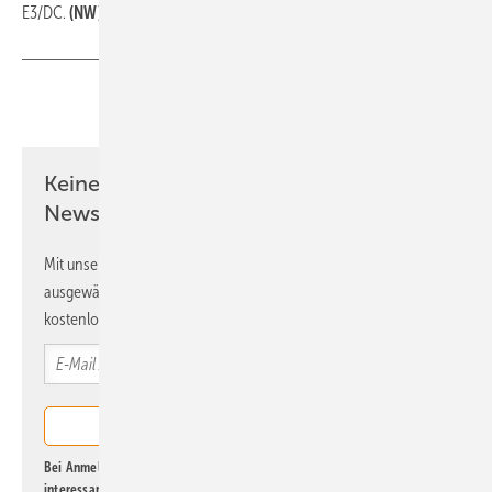
E3/DC.
(NW)
Teilen
Link kopieren
Keine Zeit? Kein Problem mit dem ERE
Newsletter!
Mit unserem Newsletter erhalten Sie regelmäßig von uns
ausgewählte Informationen und Neuigkeiten, gebündelt und
kostenlos direkt ins Postfach.
Bei Anmeldung zu diesem Newsletter bin ich damit einverstanden, über
interessante Verlags- und Online-Angebote
der Marken der Alfons W.