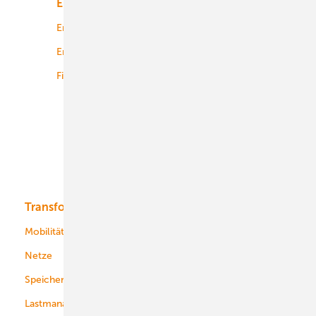
Energiemarkt
Technologie
Energierecht
Planung
Energiemärkte weltweit
Logistik
Finanzierung
Betrieb
Onshore-Wind
Offshore-Wind
Solar
Bioenergie
Transformation
Energieversorger
Service
Mobilität
Kommunen
Netze
Stadtwerke
Speicher
Energiekonzerne
Lastmanagement