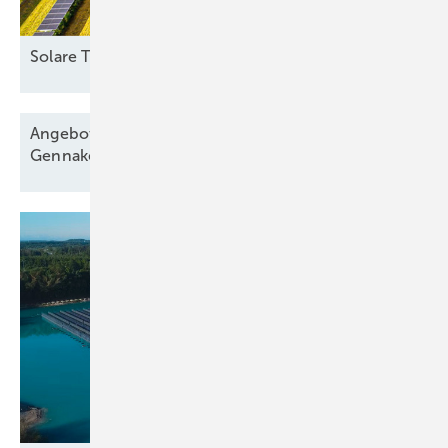
Solare
Trackeranlage
Angebote für Windparkbau senken Vergütung,
Gennaker
startet