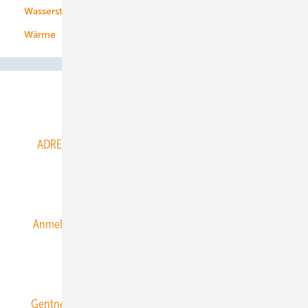
Wasserstoff
Wärme
Abo- & Leserservice
ADRESSBUCH der WIND- und SOLARENERGIE
AGB
Alle Inhalte chronologisch
Anmelden
Anmeldung & Registrierung
Datenschutz
E-Paper
ERNEUERBARE ENERGIEN abonnieren
Gentner Energy Media
Gentner Verlag
Impressum