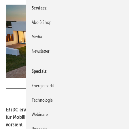
Services
Abo & Shop
Media
Newsletter
Specials
Foto: E3/DC
Energiemarkt
Technologie
E3/DC erweitert seine solaren Speicher um eine Lösung
Webinare
für Mobilität, die auch die Abgabe von Strom ins Netz
vorsieht.
Podcasts