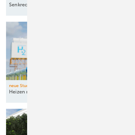
Senkrecht schwimmende
Solaranlage
neue Studie der Fraunhofer-Institute IEG und ISI
Heizen mit Wasserstoff bleibt dauerhaft
teuer