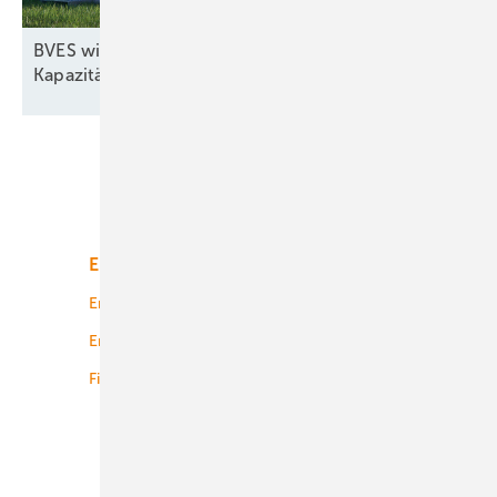
BVES will bei EU-Kommission gegen
Kapazitätsmarkt-Gesetz
vorgehen
Unsere Themen
Energiemarkt
Technologie
Energierecht
Planung
Energiemärkte weltweit
Logistik
Finanzierung
Betrieb
Onshore-Wind
Offshore-Wind
Solar