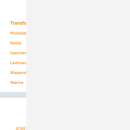
Bioenergie
Transformation
Energieversorger
Service
Mobilität
Kommunen
Netze
Stadtwerke
Speicher
Energiekonzerne
Lastmanagement
Wasserstoff
Wärme
Abo- & Leserservice
ADRESSBUCH der WIND- und SOLARENERGIE
AGB