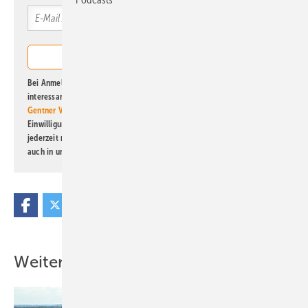
Bei Anmeldung zu diesem Newsletter bin ich damit einverstanden, über
interessante Verlags- und Online-Angebote
der Marken der Alfons W.
Gentner Verlag GmbH & Co. KG
informiert zu werden. Diese
Einwilligung kann ich jederzeit widerrufen und eine Abmeldung ist
jederzeit möglich. Informationen zum Umgang mit Daten finden Sie
auch in unserer
Datenschutzerklärung
.
Weitere Inhalte