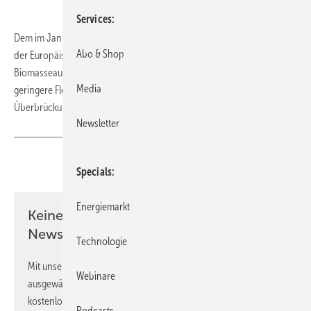
Services
Dem im Januar verabschiedeten Biomassepaket fehlt noch das „Go“
Abo & Shop
der Europäischen Union. Bleibt es noch aus, wird die
Biomasseausschreibung am 1. Oktober viel weniger Kapazität und
Media
geringere Flexibilitätsboni ausloben. Der Fachverband Biogas will
Überbrückungen für Kleinanlagen, die sonst aufgeben.
(tw)
Newsletter
Teilen
Link kopieren
Specials
Energiemarkt
Keine Zeit? Kein Problem mit dem ERE
Newsletter!
Technologie
Mit unserem Newsletter erhalten Sie regelmäßig von uns
Webinare
ausgewählte Informationen und Neuigkeiten, gebündelt und
kostenlos direkt ins Postfach.
Podcasts