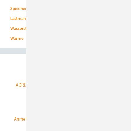
Speicher
Energiekonzerne
Lastmanagement
Wasserstoff
Wärme
Abo- & Leserservice
ADRESSBUCH der WIND- und SOLARENERGIE
AGB
Alle Inhalte chronologisch
Anmelden
Anmeldung & Registrierung
Datenschutz
E-Paper