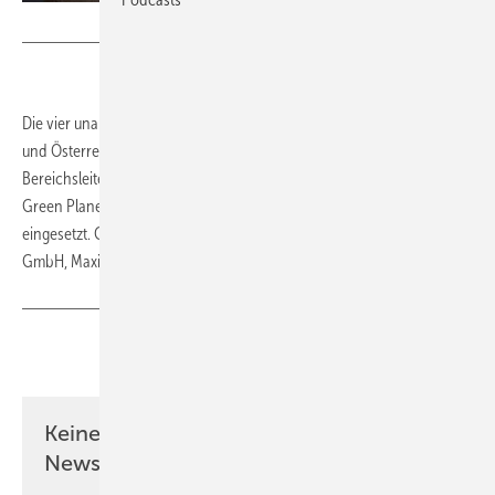
Foto: HandelGrün
Die vier unabhängigen großen Ökostromversorger in Deutschland
und Österreich haben die Plattform Handelgrün gegründet und den
Bereichsleiter für Energiewirtschaft bei der Energiegenossenschaft
Green Planet Energy Björn Sossong als einen der
beiden CEO
eingesetzt. Chef wurde auch der Ex-Chef der Oekostrom Handels
GmbH, Maximilian Kloess.
(tw)
Teilen
Link kopieren
Keine Zeit? Kein Problem mit dem ERE
Newsletter!