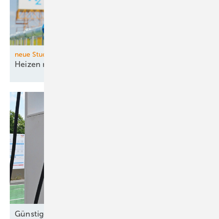
neue Studie der Fraunhofer-Institute IEG und ISI
Heizen mit Wasserstoff bleibt dauerhaft
teuer
Günstigere
E-Autos