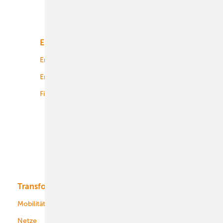
Unsere Themen
Energiemarkt
Technologie
Energierecht
Planung
Energiemärkte weltweit
Logistik
Finanzierung
Betrieb
Onshore-Wind
Offshore-Wind
Solar
Bioenergie
Transformation
Energieversorger
Service
Mobilität
Kommunen
Netze
Stadtwerke