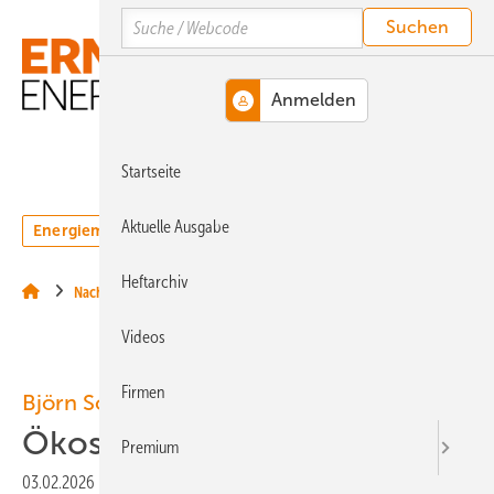
Springe
Springe
Springe
Search
auf
auf
auf
Hauptinhalt
Hauptmenü
SiteSearch
MENÜ
Startseite
Aktuelle Ausgabe
Energiemarkt
Technologie
Webinare
Podcasts
Heftarchiv
Nachrichten
Videos
Firmen
Björn Sossong
Ökostromer vereint
Premium
03.02.2026
|
Veröffentlicht in
Ausgabe 02-2026
|
Druckvorschau