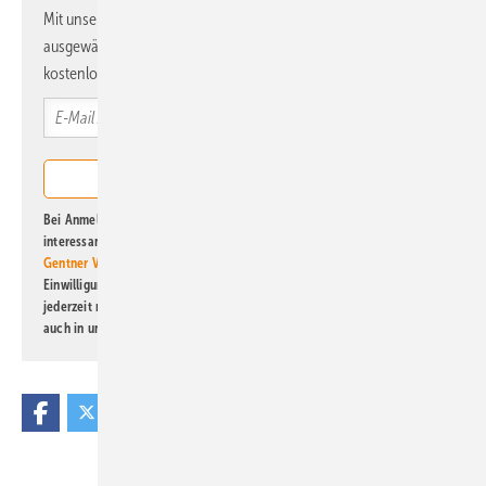
Mit unserem Newsletter erhalten Sie regelmäßig von uns
ausgewählte Informationen und Neuigkeiten, gebündelt und
kostenlos direkt ins Postfach.
Bei Anmeldung zu diesem Newsletter bin ich damit einverstanden, über
interessante Verlags- und Online-Angebote
der Marken der Alfons W.
Gentner Verlag GmbH & Co. KG
informiert zu werden. Diese
Einwilligung kann ich jederzeit widerrufen und eine Abmeldung ist
jederzeit möglich. Informationen zum Umgang mit Daten finden Sie
auch in unserer
Datenschutzerklärung
.