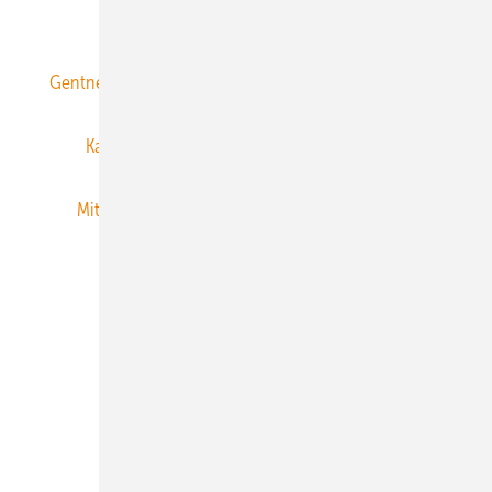
ERNEUERBARE ENERGIEN abonnieren
Gentner Energy Media
Gentner Verlag
Impressum
Karriere bei Gentner
Team
Mediaservice
Mitgliedschaften und Engagement
Newsletter
Privacy Manager
RSS-Feed
Veranstaltungen / Webinare
© 2026 ERNEUERBARE ENERGIEN