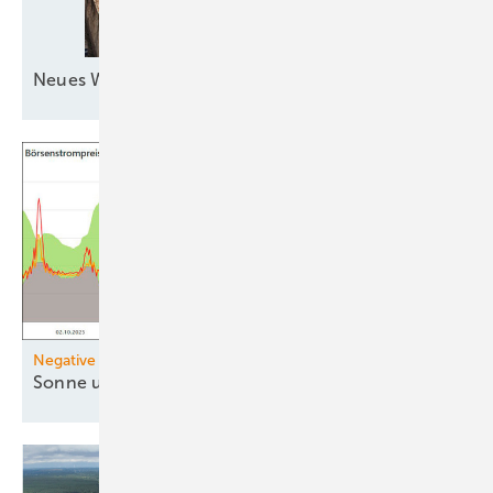
Neues Windkraftquartett zur
See
Negative Strompreise
Sonne und Wind drücken
Preise