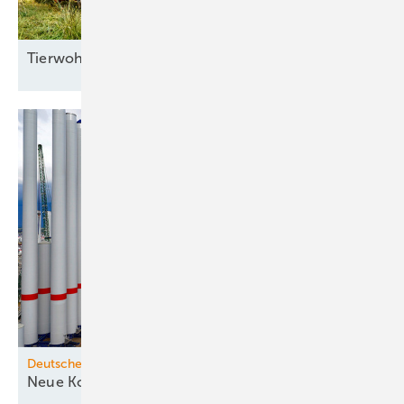
Tierwohl mit
­Agri-PV
Deutsche Seewindkraft
Neue Konturen zeichnen sich
ab