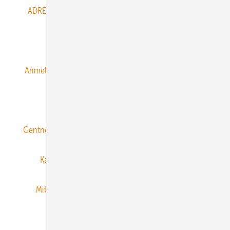
ADRESSBUCH der WIND- und SOLARENERGIE
AGB
Alle Inhalte chronologisch
Anmelden
Anmeldung & Registrierung
Datenschutz
E-Paper
ERNEUERBARE ENERGIEN abonnieren
Gentner Energy Media
Gentner Verlag
Impressum
Karriere bei Gentner
Team
Mediaservice
Mitgliedschaften und Engagement
Newsletter
Privacy Manager
RSS-Feed