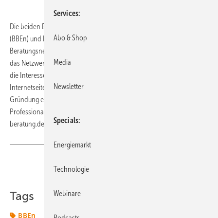
Services
Die beiden Bürgerenergieorganisationen Bündnis Bürgerenergie
Abo & Shop
(BBEn) und Netzwerk Energiewende Jetzt (NEJ) haben ein
Beratungsnetzwerk gegründet. Als Vision Bürgerenergie (ViBE) bietet
Media
das Netzwerk eine Beratung für Bürgerenergiemacher oder solche,
die Interesse haben, es werden zu wollen über eine Online-
Newsletter
Internetseite an. BBEn und NEJ wollen ab sofort bei Fragen zur
Gründung einer Bürgerenergiegesellschaft bis zur
Professionalisierung beraten. Zudem bietet die Webseite Vibe-
Specials
beratung.de Selbstchecks an.
(su)
Energiemarkt
Teilen
Link kopieren
Technologie
Webinare
Tags
BBEn
Podcasts