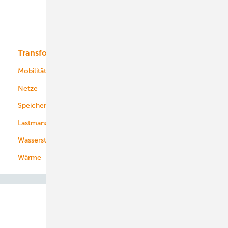
Solar
Bioenergie
Transformation
Energieversorger
Service
Mobilität
Kommunen
Netze
Stadtwerke
Speicher
Energiekonzerne
Lastmanagement
Wasserstoff
Wärme
Abo- & Leserservice