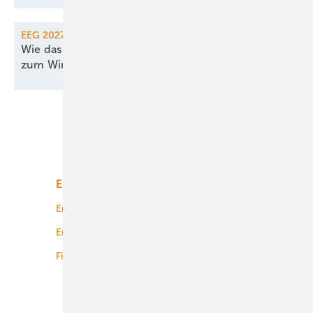
EEG 2027
Wie das EEG noch für 2027 rechtzeitig
zum Windparkbau
einlädt
Unsere Themen
Energiemarkt
Technologie
Energierecht
Planung
Energiemärkte weltweit
Logistik
Finanzierung
Betrieb
Onshore-Wind
Offshore-Wind