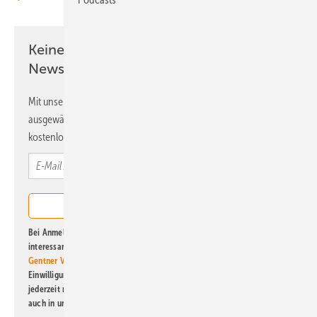
Keine Zeit? Kein Problem mit dem ERE
Newsletter!
Mit unserem Newsletter erhalten Sie regelmäßig von uns
ausgewählte Informationen und Neuigkeiten, gebündelt und
kostenlos direkt ins Postfach.
Bei Anmeldung zu diesem Newsletter bin ich damit einverstanden, über
interessante Verlags- und Online-Angebote
der Marken der Alfons W.
Gentner Verlag GmbH & Co. KG
informiert zu werden. Diese
Einwilligung kann ich jederzeit widerrufen und eine Abmeldung ist
jederzeit möglich. Informationen zum Umgang mit Daten finden Sie
auch in unserer
Datenschutzerklärung
.