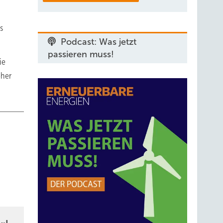
s
Podcast: Was jetzt
passieren muss!
ie
oher