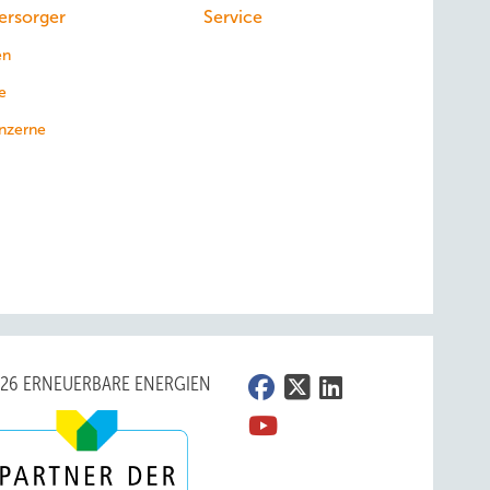
ersorger
Service
en
e
nzerne
026 ERNEUERBARE ENERGIEN