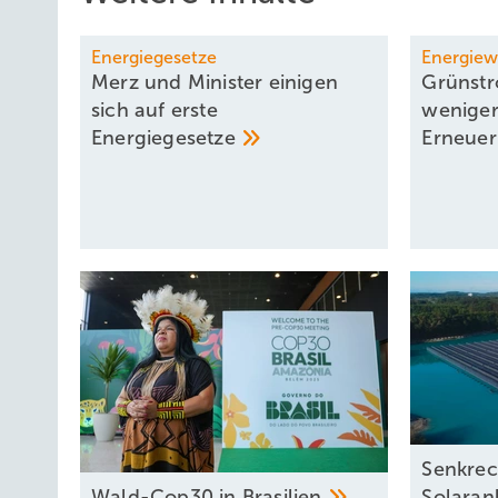
Energiegesetze
Energie
Merz und Minister einigen
Grünstr
sich auf erste
wenige
Energiegesetze
­Erneue
Senkre
Wald-Cop30 in
Brasilien
Solaran