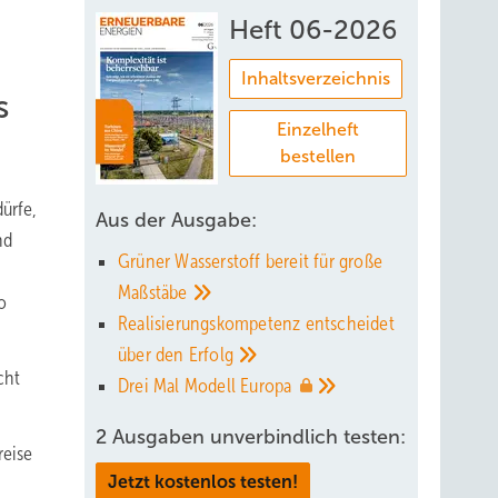
Heft 06-2026
Inhaltsverzeichnis
s
Einzelheft
bestellen
ürfe,
Aus der Ausgabe:
nd
Grüner Wasserstoff bereit für große
Maßstäbe
o
Realisierungskompetenz entscheidet
über den
Erfolg
cht
Drei Mal Modell
Europa
2 Ausgaben unverbindlich testen:
reise
Jetzt kostenlos testen!