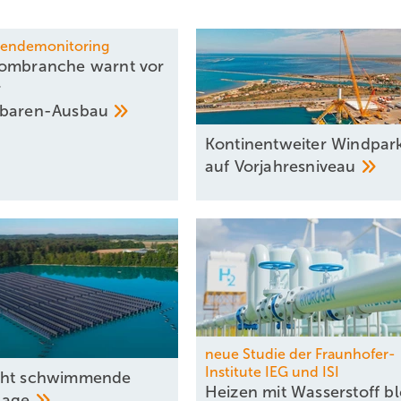
wendemonitoring
ombranche warnt vor
r
rbaren-Ausbau
Kontinentweiter Windpar
auf
Vorjahresniveau
neue Studie der Fraunhofer-
Institute IEG und ISI
cht schwimmende
Heizen mit Wasserstoff bl
lage