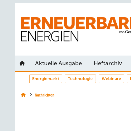
Springe
Springe
Springe
auf
auf
auf
Hauptinhalt
Hauptmenü
SiteSearch
Aktuelle Ausgabe
Heftarchiv
Energiemarkt
Technologie
Webinare
Nachrichten