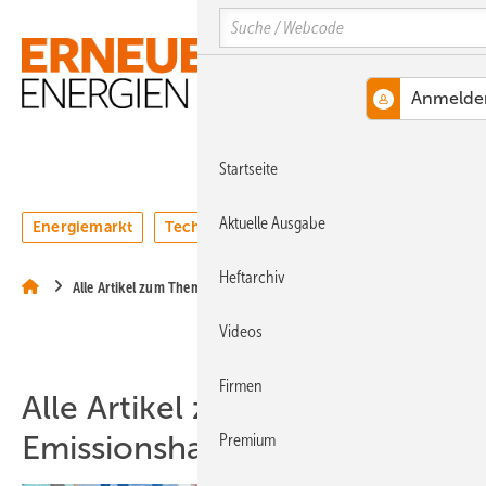
Springe
Springe
Springe
Search
auf
auf
auf
Hauptinhalt
Hauptmenü
SiteSearch
MENÜ
Startseite
Aktuelle Ausgabe
Energiemarkt
Technologie
Webinare
Podcasts
Heftarchiv
Alle Artikel zum Thema Emissionshandel
Videos
Firmen
Alle Artikel zum Thema
Emissionshandel
Premium