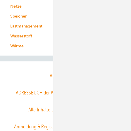
Netze
Stadtwerke
Speicher
Energiekonzerne
Lastmanagement
Wasserstoff
Wärme
Abo- & Leserservice
ADRESSBUCH der WIND- und SOLARENERGIE
AGB
Alle Inhalte chronologisch
Anmelden
Anmeldung & Registrierung
Datenschutz
E-Paper