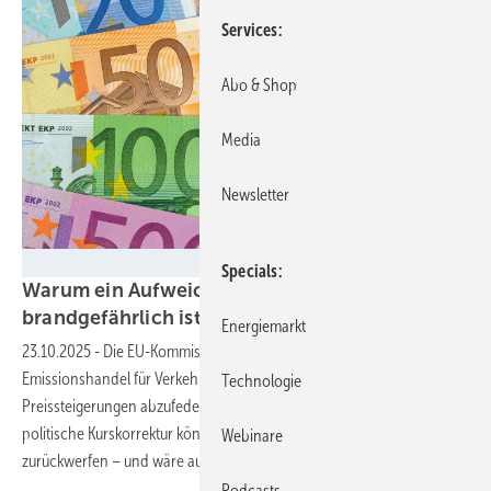
Services
Abo & Shop
Media
Newsletter
Wolfilser - stock.adobe.com
Specials
Warum ein Aufweichen des Emissionshandels
brandgefährlich
ist
Energiemarkt
23.10.2025
-
Die EU-Kommission überlegt, den geplanten
Emissionshandel für Verkehr und Gebäude ab 2027 abzumildern, um
Technologie
Preissteigerungen abzufedern. Doch Fachleute warnen: Eine
politische Kurskorrektur könnte den Klimaschutz um Jahre
Webinare
zurückwerfen – und wäre auch wirtschaftlich
kurzsichtig.
Podcasts