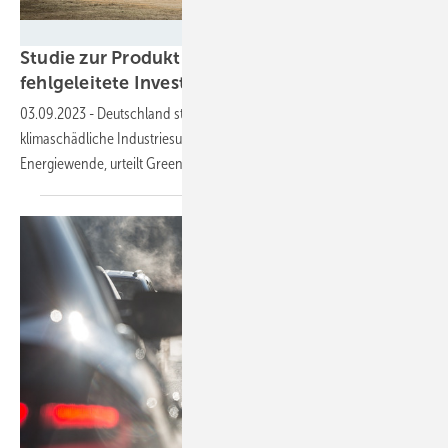
Cezanne-Fotografie - stock.adobe.com
Studie zur Produktion: 16 Milliarden Euro
fehlgeleitete Investitionen in fossile
Energien
03.09.2023
-
Deutschland steckt sechsmal so viel Steuergeld in
klimaschädliche Industriesubventionen als in die industrielle
Energiewende, urteilt
Greenpeace.