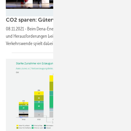
Weinhold
CO2 sparen: Güterverkehr vom Lkw zurück auf di
08.11.2021
-
Beim Dena-Energiewendekongress ging es um Chancen
und Herausforderungen beim Weg zur Klimaneutralität 2045. Die
Verkehrswende spielt dabei eine wichtige Rolle, auch die
Schiene.