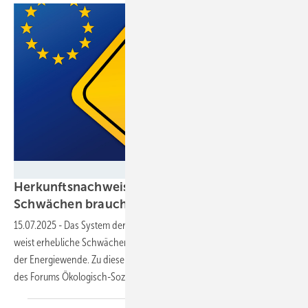
Trueffelpix - stock.adobe.com
Herkunftsnachweise für Ökostrom: System mit
Schwächen braucht grundlegende
Reform
15.07.2025
-
Das System der Herkunftsnachweise (HKN) für Ökostrom
weist erhebliche Schwächen auf und verfehlt derzeit wichtige Ziele
der Energiewende. Zu diesem Ergebnis kommt eine aktuelle Analyse
des Forums Ökologisch-Soziale
Marktwirtschaft.