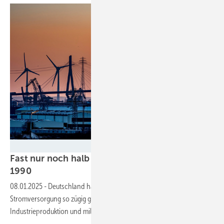
yourpix - stock.adobe.com
Fast nur noch halb so viel CO2-Emissionen wie
1990
08.01.2025
-
Deutschland hält sein Klimaziel ein, weil die
Stromversorgung so zügig grün wird – aber auch wegen geringer
Industrieproduktion und milderem
Winter.