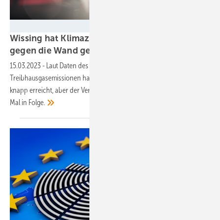
elcovalana - stock.adobe.com
Wissing hat Klimaziel ohne Tempolimit voll
gegen die Wand
gesetzt
15.03.2023
-
Laut Daten des Umweltbundesamts (UBA) für
Treibhausgasemissionen hat Deutschland zwar seine Klimaziele
knapp erreicht, aber der Verkehrssektor riss das Klimaziel zum zweiten
Mal in
Folge.