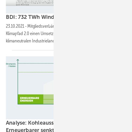
BCG-Analyse/BDI
BDI: 732 TWh Wind- und 235 TWh Solarstrom we
23.10.2021
-
Mitgliedsverbände des BDI und Experten legen mit dem
Klimapfad 2.0 einen Umsetzungsvorschlag für den Umbau zu einem
klimaneutralen Industrieland
vor.
Green Planet Energy
Analyse: Kohleausstieg 2030 plus Ausbau
Erneuerbarer senkt
Strompreis