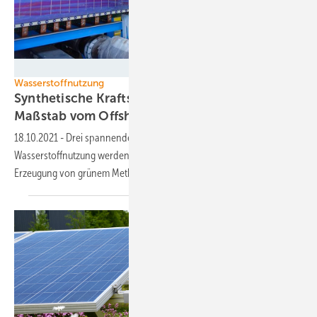
thyssenkrupp
Wasserstoffnutzung
Synthetische Kraftstoffe im industriellen
Maßstab vom
Offshore-Windpark
18.10.2021
-
Drei spannende Forschungsprojekte rund um die
Wasserstoffnutzung werden jetzt vorangetrieben . auch die Offshore-
Erzeugung von grünem Methanol und
Ammoniak.