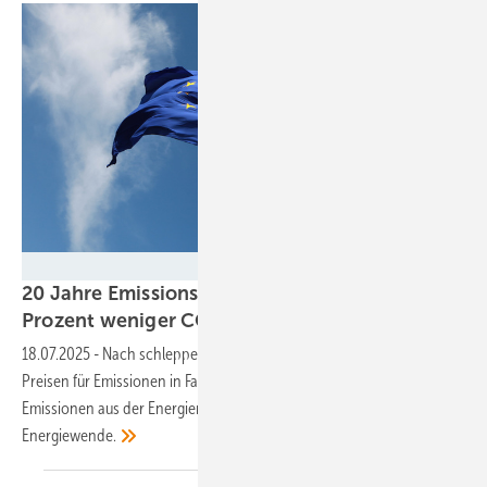
Milen Lesemann - stock.adobe.com
20 Jahre Emissionshandel sorgen für 50
Prozent weniger CO₂-Ausstoß in
Europa
18.07.2025
-
Nach schleppendem Beginn kam der ETS-1 mit höheren
Preisen für Emissionen in Fahrt. In Deutschland gingen vor allem die
Emissionen aus der Energierezeugung zurück – ein Erfolg der
Energiewende.