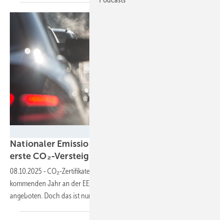
Adobe.stock.com
Nationaler Emissionshandel: 2026 beginnen
erste
CO₂-Versteigerungen
08.10.2025
-
CO₂-Zertifikate für Treibstoff und Heizmitteln werden im
kommenden Jahr an der EEX in einer Auktion mit fixem Preiskorridor
angeboten. Doch das ist nur ein
Zwischenschritt.