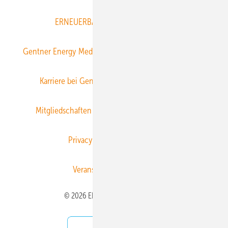
ERNEUERBARE ENERGIEN abonnieren
Gentner Energy Media
Gentner Verlag
Impressum
Karriere bei Gentner
Team
Mediaservice
Mitgliedschaften und Engagement
Newsletter
Privacy Manager
RSS-Feed
Veranstaltungen / Webinare
© 2026 ERNEUERBARE ENERGIEN