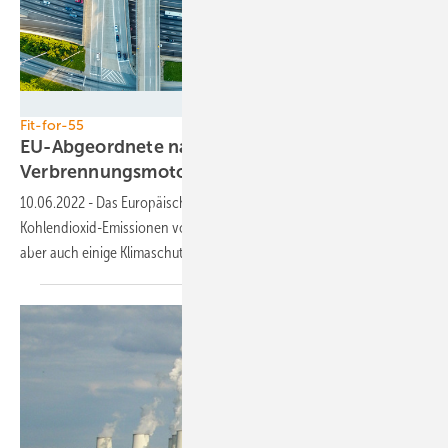
Alessio - stock.adobe.com
Fit-for-55
EU-Abgeordnete nabeln uns vom
Verbrennungsmotor
ab
10.06.2022
-
Das Europäische Parlament hat für ein Aus der
Kohlendioxid-Emissionen von Autos ab 2035 gestimmt – verschob
aber auch einige
Klimaschutzmaßnahmen.