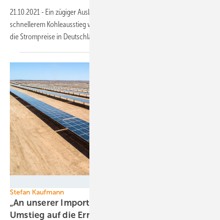
21.10.2021
-
Ein zügiger Ausbau erneuerbarer Energien kombiniert mit
schnellerem Kohleausstieg würde laut Studie von Energy Brainpool
die Strompreise in Deutschland deutlich
senken.
RWE Renewables
Stefan Kaufmann
„An unserer Importabhängigkeit wird sich beim
Umstieg auf die Erneuerbaren voraussichtlich