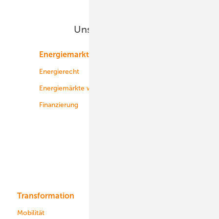
Unsere Themen
Energiemarkt
Technologie
Energierecht
Planung
Energiemärkte weltweit
Logistik
Finanzierung
Betrieb
Onshore-Wind
Offshore-Wind
Solar
Bioenergie
Transformation
Energieversorger
Service
Mobilität
Kommunen