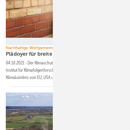
Thomas Koehler/photothek.net
Nachhaltige Weltgemeinschaft
Plädoyer für breite
Klima-Allianz
04.10.2021
-
Der Klimaschutzexperte und Chefökonom am Potsdam-
Institut für Klimafolgenforschung, Ottmar Edenhofer, rät zum
Klimabündnis von EU, USA und
China.