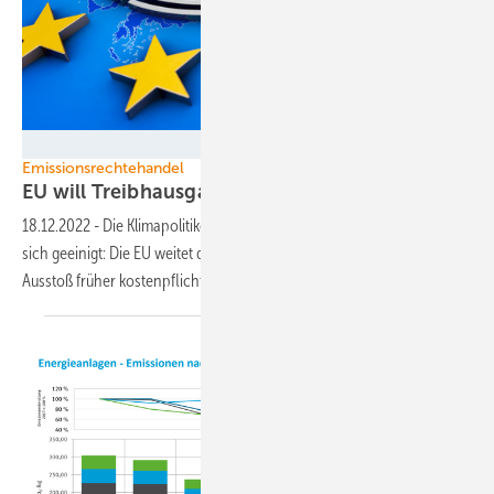
bluedesign - stock.adobe.com
Emissionsrechtehandel
EU will Treibhausgase schneller
verteuern
18.12.2022
-
Die Klimapolitiker der Europäischen Union (EU) haben
sich geeinigt: Die EU weitet den Emissionshandel aus und macht Co2-
Ausstoß früher
kostenpflichtig.