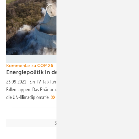
FYNAL-Hagedorn
Kommentar zu COP 26
Energiepolitik in der
Alarmismus-Falle
23.09.2021
-
Ein TV-Talk führt vor, wie Klimaschützer in selbst gestellte
Fallen tappen. Das Phänomen bremst Grüne im Wahlkampf und auch
die
UN-Klimadiplomatie.
Seitennavigation
Seite 1
Nächste
››
Seite