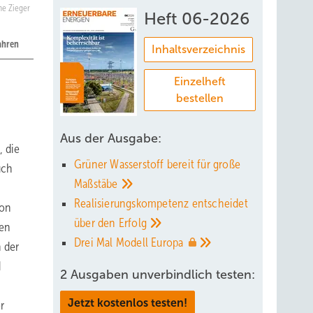
e Zieger
Heft 06-2026
ahren
Inhaltsverzeichnis
Einzelheft
bestellen
Aus der Ausgabe:
 die
Grüner Wasserstoff bereit für große
uch
Maßstäbe
Realisierungskompetenz entscheidet
von
über den
Erfolg
len
Drei Mal Modell
Europa
 der
d
2 Ausgaben unverbindlich testen:
Jetzt kostenlos testen!
r