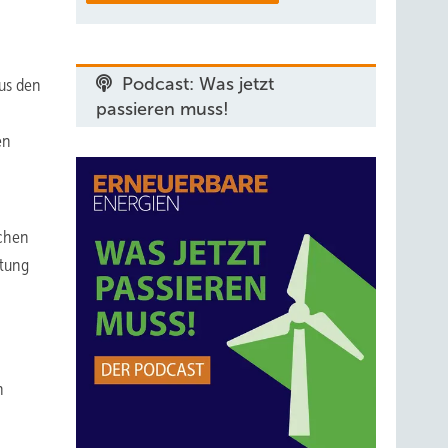
Podcast: Was jetzt
us den
passieren muss!
en
schen
htung
n