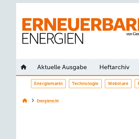
Springe
Springe
Springe
auf
auf
auf
Hauptinhalt
Hauptmenü
SiteSearch
Aktuelle Ausgabe
Heftarchiv
Energiemarkt
Technologie
Webinare
Energierecht