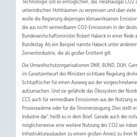
Technologie soll es ermöglichen, das Treibhausgas CO2 
unterirdischen Hohlräumen zu verpressen und über viele 
wolle die Regierung diejenigen klimawirksamen Emissio
die aus nicht vermeidbaren CO2-Emissionen in der deuts
Bundeswirtschaftsminister Robert Habeck in einer Rede
Bundestag. Als ein Beispiel nannte Habeck unter andere
Zementindustrie, die als großer Emittent gilt.
Die Umweltschutzorganisationen DNR, BUND, DUH, Ger
im Gesetzentwurf des Ministers sichtbare Regelung dro
Schlupflöcher für einen Ausweg aus der vorgeschriebene
aufzumachen. Und sie gefährde das Ökosystem der Nordsee
CCS auch für vermeidbare Emissionen aus der Nutzung von
Prozesswärme oder für die Stromerzeugung. Dies stellt e
Industrie dar“, heißt es in dem Brief. Gerade auch der n
möglicherweise eine weitere Nutzung des CO2 sei riskant
Infrastrukturausbauten zu einem großen Anreiz zu ihrer 