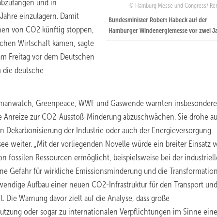
abzufangen und in
Hamburg Messe und Congress/ Ren
Jahre einzulagern. Damit
Bundesminister Robert Habeck auf der
nen von CO2 künftig stoppen,
Hamburger Windenergiemesse vor zwei J
chen Wirtschaft kämen, sagte
 am Freitag vor dem Deutschen
m die deutsche
manwatch, Greenpeace, WWF und Gaswende warnten insbesondere,
he Anreize zur CO2-Ausstoß-Minderung abzuschwächen. Sie drohe a
n Dekarbonisierung der Industrie oder auch der Energieversorgung
 weiter. „Mit der vorliegenden Novelle würde ein breiter Einsatz 
 fossilen Ressourcen ermöglicht, beispielsweise bei der industriel
ine Gefahr für wirkliche Emissionsminderung und die Transformation
otwendige Aufbau einer neuen CO2-Infrastruktur für den Transport un
. Die Warnung davor zielt auf die Analyse, dass große
Nutzung oder sogar zu internationalen Verpflichtungen im Sinne eine