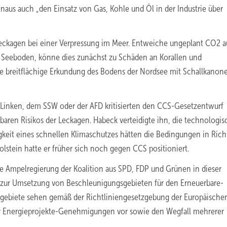
aus auch „den Einsatz von Gas, Kohle und Öl in der Industrie über
eckagen bei einer Verpressung im Meer. Entweiche ungeplant CO2 a
Seeboden, könne dies zunächst zu Schäden an Korallen und
 breitflächige Erkundung des Bodens der Nordsee mit Schallkanon
Linken, dem SSW oder der AFD kritisierten den CCS-Gesetzentwurf
aren Risikos der Leckagen. Habeck verteidigte ihn, die technologi
sigkeit eines schnellen Klimaschutzes hätten die Bedingungen in Ric
stein hatte er früher sich noch gegen CCS positioniert.
e Ampelregierung der Koalition aus SPD, FDP und Grünen in dieser
zur Umsetzung von Beschleunigungsgebieten für den Erneuerbare-
sgebiete sehen gemäß der Richtliniengesetzgebung der Europäische
ber Energieprojekte-Genehmigungen vor sowie den Wegfall mehrerer