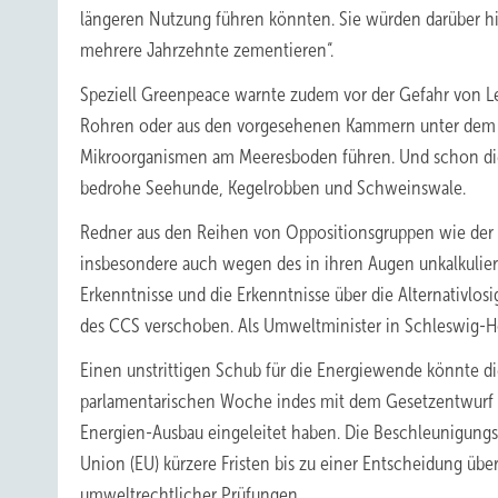
längeren Nutzung führen könnten. Sie würden darüber hin
mehrere Jahrzehnte zementieren“.
Speziell Greenpeace warnte zudem vor der Gefahr von L
Rohren oder aus den vorgesehenen Kammern unter dem 
Mikroorganismen am Meeresboden führen. Und schon die
bedrohe Seehunde, Kegelrobben und Schweinswale.
Redner aus den Reihen von Oppositionsgruppen wie der 
insbesondere auch wegen des in ihren Augen unkalkulierb
Erkenntnisse und die Erkenntnisse über die Alternativlo
des CCS verschoben. Als Umweltminister in Schleswig-Hol
Einen unstrittigen Schub für die Energiewende könnte di
parlamentarischen Woche indes mit dem Gesetzentwurf 
Energien-Ausbau eingeleitet haben. Die Beschleunigung
Union (EU) kürzere Fristen bis zu einer Entscheidung ü
umweltrechtlicher Prüfungen.