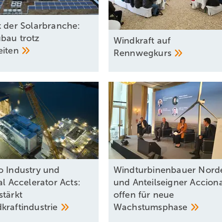
k der Solarbranche:
bau trotz
Windkraft auf
eiten
Rennwegkurs
o Industry und
Windturbinenbauer Nord
al Accelerator Acts:
und Anteilseigner Accion
stärkt
offen für neue
kraftindustrie
Wachstumsphase