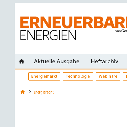
Springe
Springe
Springe
auf
auf
auf
Hauptinhalt
Hauptmenü
SiteSearch
Aktuelle Ausgabe
Heftarchiv
Energiemarkt
Technologie
Webinare
Energierecht