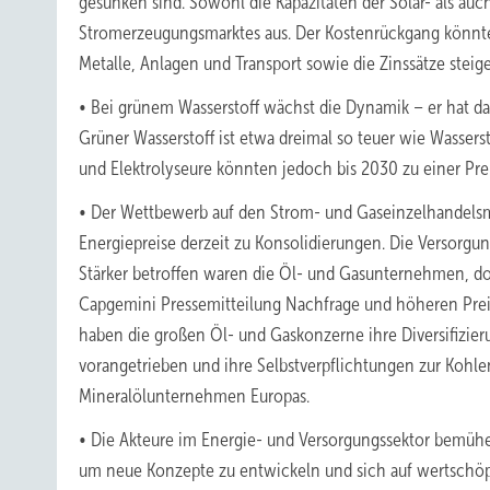
gesunken sind. Sowohl die Kapazitäten der Solar- als au
Stromerzeugungsmarktes aus. Der Kostenrückgang könnte 
Metalle, Anlagen und Transport sowie die Zinssätze steig
• Bei grünem Wasserstoff wächst die Dynamik – er hat das
Grüner Wasserstoff ist etwa dreimal so teuer wie Wassers
und Elektrolyseure könnten jedoch bis 2030 zu einer Pre
• Der Wettbewerb auf den Strom- und Gaseinzelhandels
Energiepreise derzeit zu Konsolidierungen. Die Versorgu
Stärker betroffen waren die Öl- und Gasunternehmen, do
Capgemini Pressemitteilung Nachfrage und höheren Preis
haben die großen Öl- und Gaskonzerne ihre Diversifizier
vorangetrieben und ihre Selbstverpflichtungen zur Kohlen
Mineralölunternehmen Europas.
• Die Akteure im Energie- und Versorgungssektor bemüh
um neue Konzepte zu entwickeln und sich auf wertschöpfe