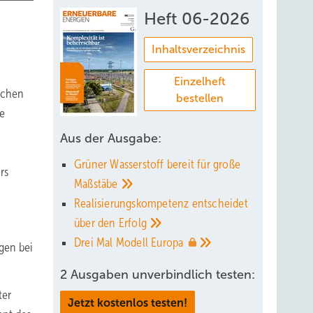
Heft 06-2026
Inhaltsverzeichnis
Einzelheft
uchen
bestellen
ie
Aus der Ausgabe:
Grüner Wasserstoff bereit für große
rs
Maßstäbe
Realisierungskompetenz entscheidet
über den
Erfolg
Drei Mal Modell
Europa
gen bei
2 Ausgaben unverbindlich testen:
ter
Jetzt kostenlos testen!