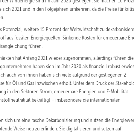
ch der Windenergie sind im Jahr 2020 gestiegen; sie machen 10 Proz
sich 2021 und in den Folgejahren umkehren, da die Preise für kriti
en.
 Potenzial, weitere 15 Prozent der Weltwirtschaft zu dekarbonisiere
toff aus fossilen Energiequellen. Sinkende Kosten für erneuerbare En
isangleichung führen.
märkten hat Anfang 2021 wieder zugenommen, allerdings führen di
ngsunternehmen haben sich im Jahr 2020 als finanziell robust erwie
ch auch von ihnen haben sich viele aufgrund der gestiegenen 2
e für Öl und Gas inzwischen erholt. Unter dem Druck der Stakehol
ung in den Sektoren Strom, erneuerbare Energien und E-Mobilität
stoffneutralität bekräftigt – insbesondere die internationalen
en sich um eine rasche Dekarbonisierung und nutzen die Energiewe
nde Weise neu zu erfinden: Sie digitalisieren und setzen auf