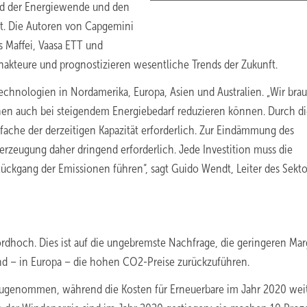
nd der Energiewende und den
rt. Die Autoren von Capgemini
 Maffei, Vaasa ETT und
akteure und prognostizieren wesentliche Trends der Zukunft.
echnologien in Nordamerika, Europa, Asien und Australien. „Wir bra
nen auch bei steigendem Energiebedarf reduzieren können. Durch d
eifache der derzeitigen Kapazität erforderlich. Zur Eindämmung des
erzeugung daher dringend erforderlich. Jede Investition muss die
kgang der Emissionen führen“, sagt Guido Wendt, Leiter des Sekto
rdhoch. Dies ist auf die ungebremste Nachfrage, die geringeren Mar
nd – in Europa – die hohen CO2-Preise zurückzuführen.
zugenommen, während die Kosten für Erneuerbare im Jahr 2020 wei