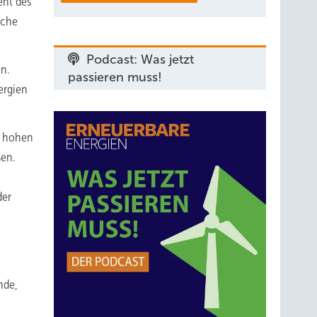
ent des
sche
Podcast: Was jetzt
n.
passieren muss!
ergien
e hohen
sen.
der
nde,