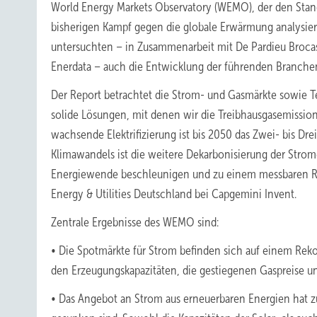
World Energy Markets Observatory (WEMO), der den Sta
bisherigen Kampf gegen die globale Erwärmung analysie
untersuchten – in Zusammenarbeit mit De Pardieu Brocas
Enerdata – auch die Entwicklung der führenden Branchen
Der Report betrachtet die Strom- und Gasmärkte sowie T
solide Lösungen, mit denen wir die Treibhausgasemissio
wachsende Elektrifizierung ist bis 2050 das Zwei- bis Dr
Klimawandels ist die weitere Dekarbonisierung der Strom
Energiewende beschleunigen und zu einem messbaren Rüc
Energy & Utilities Deutschland bei Capgemini Invent.
Zentrale Ergebnisse des WEMO sind:
• Die Spotmärkte für Strom befinden sich auf einem Reko
den Erzeugungskapazitäten, die gestiegenen Gaspreise u
• Das Angebot an Strom aus erneuerbaren Energien hat 