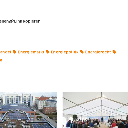
eilen
Link kopieren
handel
Energiemarkt
Energiepolitik
Energierecht
m