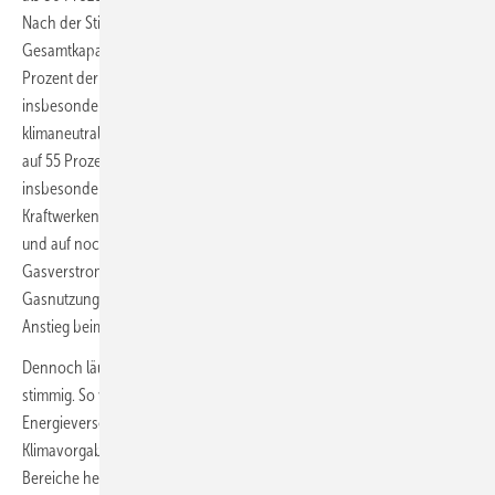
Nach der Stilllegung weiterer Kohlekraftwerke mit einer
Gesamtkapazität von 6,1 Gigawatt (GW) beziehungsweise von 16
Prozent der bisher installierten Kohlestromnennleistungen und dank
insbesondere erhöhter Photovoltaikverstromung stieg der Anteil der
klimaneutralen Erneuerbaren Energien an der Bruttostromversorgung
auf 55 Prozent. Während die Emissionen der Energiewirtschaft
insbesondere dank des Rückgangs der Kohlenutzung in den
Kraftwerken um gleichfalls 18 Millionen Tonnen CO2 geringer wurden
und auf noch 183 Millionen Tonnen CO2-Äquivalente fielen, blieb die
Gasverstromung in etwa auf demselben Niveau von 2023. Die
Gasnutzung insgesamt mitsamt dem Heizen allerdings zog einen
Anstieg beim Energieverbrauch von 3,3 Prozent nach sich.
Dennoch läuft manches auf dem deutschen Klimapfad weiterhin nicht
stimmig. So verfehlte Deutschland erneut bei der Gebäude-
Energieversorgung und der Verkehrs-Treibstoffversorgung die
Klimavorgaben der Europäischen Union (EU). In der für beide
Bereiche heranzuziehenden sogenannten Effort Sharing Regulation