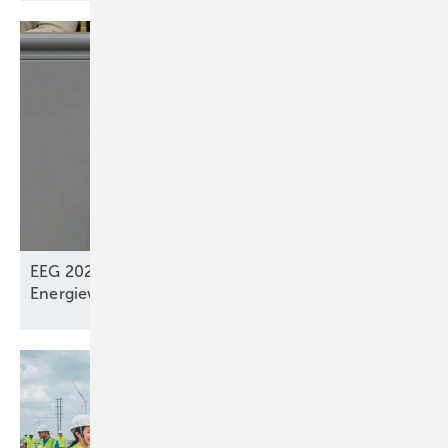
EEG 2027: „Systemdienliches Zusammenspiel“ der
Energiewendeakteure? –
Fehlt!