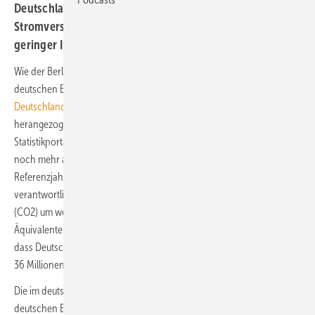
Deutschland hält sein Klimaziel ein, weil die
Stromversorgung so zügig grün wird – aber auch wegen
geringer Industrieproduktion und milderem Winter.
Wie der Berliner Thinktank Agora Energiewende in einer Studie zur
deutschen Energiebilanz für 2024 aufzeigt –
„Die Energiewende in
Deutschland: Stand der Dinge 2024“
– hat Deutschland gemäß
herangezogenen Daten von Umweltbundesamt und vom
Statistikportal AGEB der Energiebranche im vergangenen Jahr kaum
noch mehr als halb so viel Treibhausgase verursacht wie im
Referenzjahr 1990. So ging der Ausstoß der für die Erderwärmung
verantwortlichen Klimagase wie insbesondere von Kohlendioxid
(CO2) um weitere drei Prozent oder 18 Millionen Tonnen CO2-
Äquivalente auf noch 656 Millionen Tonnen zurück. Dies führt dazu,
dass Deutschland 2024 das nationale Jahresziel beim Klimaschutz um
36 Millionen Tonnen CO2-Äquivalente übererfüllt.
Die im deutschen Klimaschutzgesetz von 2021 festgelegten jährlichen
deutschen Emissionsminderungsziele beziehen sich auf das