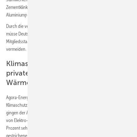
Zementklinkerproduktion, das Kalkbrennen und de
Aluminiumproduktion rückläufig waren.
Durch die verfehlten EU-Zielvorgaben, so warnt Agora Energiewende,
müsse Deutschland nun Emissionsrechte von anderen
Mitgliedsstaaten dazukaufen um hohe Strafzahlungen an die EU zu
vermeiden.
Klimaschutzinvestitionen für
privaten Verkehr, aber auch für
Wärmeversorgung gehen zurück
Agora-Energiewende verweist auch auf einen auffälligen Stillstand bei
Klimaschutzinvestitionen außerhalb des direkten Energiesektors. So
gingen der Absatz von Wärmepumpen und auch die Neuzulassungen
von Elektro-Pkw im Jahresvergleich um 44 beziehungsweise 26
Prozent sehr deutlich zurück, sicherlich aufgrund plötzlich
gestrichener staatlicher Förderungen. „Ein zentraler Grund für den