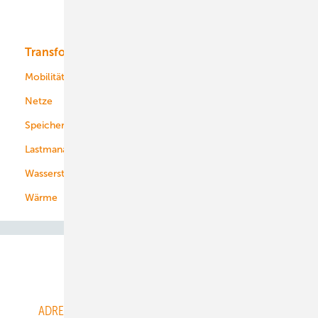
Bioenergie
Transformation
Energieversorger
Service
Mobilität
Kommunen
Netze
Stadtwerke
Speicher
Energiekonzerne
Lastmanagement
Wasserstoff
Wärme
Abo- & Leserservice
ADRESSBUCH der WIND- und SOLARENERGIE
AGB