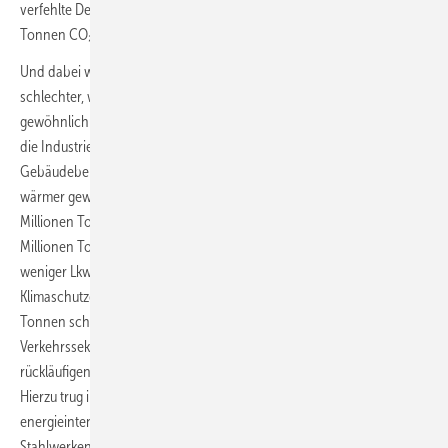
verfehlte Deutschland das Klimaziel um schätzungsweise 12 Millionen
Tonnen CO₂.
Und dabei waren hier die Klimaergebnisse nur deshalb nicht
schlechter, weil die Temperaturen in der Heizperiode erneut milder als
gewöhnlich waren und weil die Wirtschaft und damit insbesondere
die Industrieproduktion schwächelt. So wären die Heiz-Emissionen im
Gebäudebereich sogar gestiegen, wäre das Wetter nicht wieder
wärmer gewesen. Sie fielen tatsächlich aber dennoch nur um 2
Millionen Tonnen. Auch im Verkehr gingen die Emissionen nur um 2
Millionen Tonnen zurück, weil infolge der wirtschaftlichen Schwäche
weniger Lkw fuhren. Im Vergleich zu den Vorgaben des
Klimaschutzgesetzes blieb der Verkehrssektor somit um 19 Millionen
Tonnen schmutziger als vorgegeben. Und jenseits von Gebäude- und
Verkehrssektor stiegen die Emissionen in der Industrie selbst trotz der
rückläufigen Aktivitäten sogar um noch einmal 3 Millionen Tonnen an.
Hierzu trug immerhin ein leichter Produktionsanstieg bei der
energieintensiven Industrie wie etwa Chemie- oder Eisen- und
Stahlwerken bei, während andererseits zugleich die