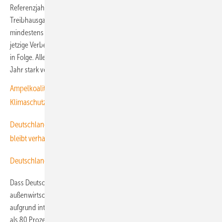
Referenzjahr 1990 und sehen regelmäßige Rückgänge beim
Treibhausgasausstoß bis 2030 um dann 65 Prozent, bis 2040 um
mindestens 88 Prozent und bis 2045 um netto 100 Prozent vor. Die
jetzige Verbesserung beim Schadstoffausstoß ist der dritte Rückgang
in Folge. Allerdings habe sich „der Rückgang im Vergleich zum letzten
Jahr stark verlangsamt“, schreibt Agora Energiewende.
Ampelkoalition einigt sich auf Solarpaket und ein abgeschwächtes
Klimaschutzgesetz
Deutschland könnte sein Klimaziel 2030 erreichen – doch der Jubel
bleibt verhalten
Deutschland stieß 2023 so wenig CO
wie vor 70 Jahren aus
2
Dass Deutschland auch im Jahr einer geplatzten Koalition und
außenwirtschaftlicher Schwierigkeiten in der Energieversorgung
aufgrund internationaler Krisen weiter Kurs halten kann, ist zu mehr
als 80 Prozent den Fortschritten der Stromversorgung zu verdanken.