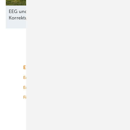
EEG und Netzpaket – nur kosmetische
Korrekturen aus dem
Wirtschafsministerium
Unsere Themen
Energiemarkt
Technologie
Energierecht
Planung
Energiemärkte weltweit
Logistik
Finanzierung
Betrieb
Onshore-Wind
Offshore-Wind
Solar