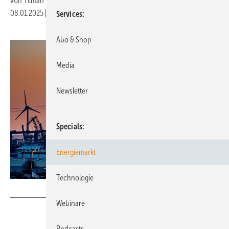
von
Tilman Weber
08.01.2025
|
Druckvorschau
Services
Abo & Shop
Media
Newsletter
Specials
Energiemarkt
Technologie
yourpix - stock.adobe.com
Webinare
Podcasts