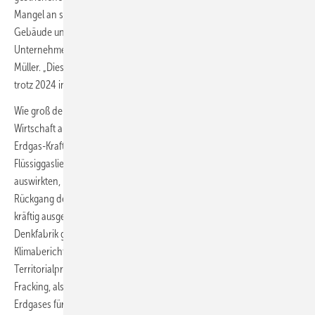
Mangel an strukturellem Klimaschutz in den Sektoren Industrie,
Gebäude und Verkehr ist die Verunsicherung bei Haushalten und
Unternehmen“, interpretiert dies Agora-Energiewende-Direktor Simon
Müller. „Diese führte zu einer allgemeinen Investitionszurückhaltung –
trotz 2024 insgesamt rückläufiger Stromkosten“.
Wie groß der CO2-Ausstoß auch bei einer geringfügig wachsenden
Wirtschaft ausgefallen wäre oder inwiefern die zunehmend wichtigen
Erdgas-Kraftwerke auf Basis hoher Emissionen verursachender
Flüssiggaslieferungen und Fracking-Förderung sich negativ fürs Klima
auswirkten, ist in der Bilanz nicht verrechnet. Tatsächlich ist der
Rückgang der konventionellen Stromerzeugung um 11 Prozent sehr
kräftig ausgefallen. Zugleich jedoch sieht die von der Berliner
Denkfabrik genutzte Treibhausgasbilanzierung gemäß der nationalen
Klimaberichterstattung eine Verrechnung nach dem sogenannten
Territorialprinzip vor. Sie schreibt die Emissionen sowohl aus dem
Fracking, als auch aus dem Energieeinsatz zur Verflüssigung des
Erdgases für Schiffstransporte und den Schifffahrten den