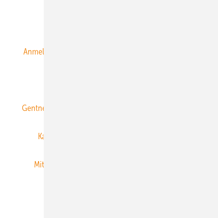
Alle Inhalte chronologisch
Anmelden
Anmeldung & Registrierung
Datenschutz
E-Paper
ERNEUERBARE ENERGIEN abonnieren
Gentner Energy Media
Gentner Verlag
Impressum
Karriere bei Gentner
Team
Mediaservice
Mitgliedschaften und Engagement
Newsletter
Privacy Manager
RSS-Feed