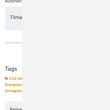
Autoren:
Tilman Weber
Teilen
Link kopieren
Tags
CO2-Reduktionsziele
Emissionshandel
Energiemarkt
Energierecht
Energiewende
Klimagesetze
Klimaschutzziele
Keine Zeit? Kein Problem mit dem ERE