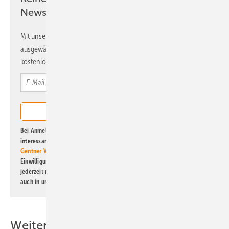
Newsletter!
Mit unserem Newsletter erhalten Sie regelmäßig von uns
ausgewählte Informationen und Neuigkeiten, gebündelt und
kostenlos direkt ins Postfach.
Bei Anmeldung zu diesem Newsletter bin ich damit einverstanden, über
interessante Verlags- und Online-Angebote
der Marken der Alfons W.
Gentner Verlag GmbH & Co. KG
informiert zu werden. Diese
Einwilligung kann ich jederzeit widerrufen und eine Abmeldung ist
jederzeit möglich. Informationen zum Umgang mit Daten finden Sie
auch in unserer
Datenschutzerklärung
.
Weitere Inhalte