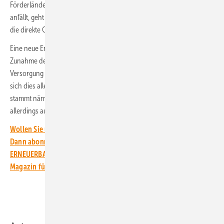
Förderländern zu. Nur was hierzulande noch für die Regasifizierung
anfällt, geht demnach in die deutsche Bilanz ein wie ebenso natürlich
die direkte Gasverbrennung.
Eine neue Entwicklung ist auch die 2023 begonnene deutliche
Zunahme der Stromimporte, die 2024 erstmals einen Anteil an der
Versorgung von 5 Prozent erreichten. Als Treibhausgaseffekt wirkt
sich dies allerdings offenbar kaum aus. Der einfließende Strom
stammt nämlich ebenfalls schon zu 49 Prozent aus grünen Quellen,
allerdings auch weiterhin zu einem Viertel aus Kernenergie.
Wollen Sie über die Energiewende auf dem Laufenden bleiben?
Dann abonnieren Sie einfach den kostenlosen Newsletter von
ERNEUERBARE ENERGIEN – dem größten verbandsunabhängigen
Magazin für erneuerbare Energien in Deutschland!