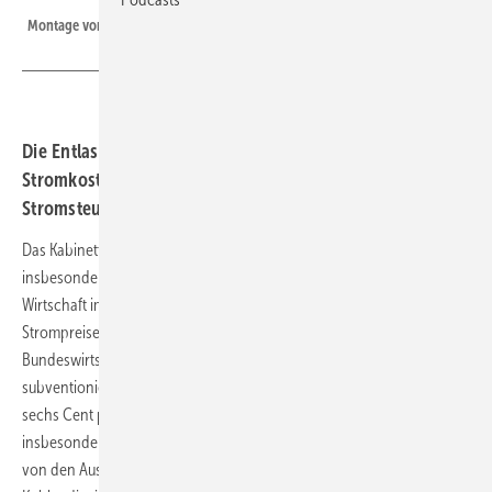
Montage von Achsen durch Thyssenkrupp Automotive Systems in Leipzig.
Die Entlastung der Wirtschaft von den hohen
Stromkosten kommt. Die weitgehende Befreiung von der
Stromsteuer und den CO2-Kosten soll es richten.
Das Kabinett der Bundesregierung hat sich nun auf die Unterstützung
insbesondere der energieintensiven Industrie und darüber hinaus der
Wirtschaft im Land allgemein gegen die Belastung aus den hohen
Strompreisen geeinigt. Dabei verzichtet sie auf den von
Bundeswirtschaftsminister Robert Habeck gewünschten
subventionierten niedrigen Industriestrompreis in Höhe von rund
sechs Cent pro Kilowattstunde (kWh) und greift stattdessen
insbesondere wohl zu Steuererleichterungen und einer Entlastung
von den Ausgaben für die Emissionsrechte beim Treibhausgas