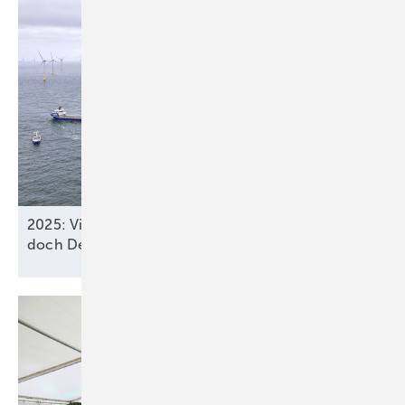
2025: Vier neue Meereswindparks stöpseln ein,
doch Deutschland verfehlt
2030-Ziel