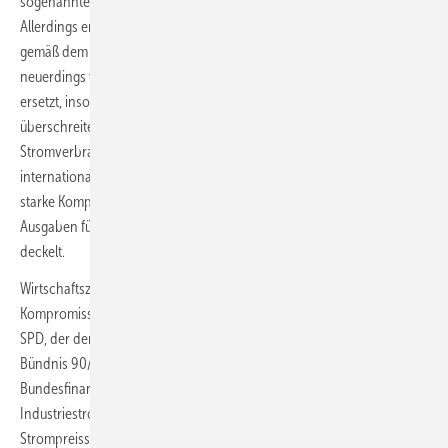
sogenannte CO2-Zertifikate kaufen beziehungsweise diese abgeben.
Allerdings erhalten 350 besonders energieintensive Unternehmen
gemäß dem Vorhaben die Kosten für den Kauf der Zertifikate
neuerdings von der ersten Kilowattstunde (kWh) an zu drei Vierteln
ersetzt, insofern es 1,5 Prozent ihrer Bruttowertschöpfung nicht
überschreitet. 90 Konzerne mit ganz besonders hohem
Stromverbrauch, die zudem im Umfeld eines besonders starken
internationalen Wettbewerbs agieren müssen, können sogar eine so
starke Kompensation ihrer CO2-Kosten beantragen, die dann die
Ausgaben für die Zertifikate auf einen niedrigen Höchstwert zusätzlich
deckelt.
Wirtschaftszeitungen wie die Wirtschaftswoche lobten den
Kompromiss zwischen den Koalitionsfraktionen der Kanzlerpartei
SPD, der den Wirtschaftsminister stellenden Umweltschutzpartei
Bündnis 90/Die Grünen und der FDP, die mit Christian Lindner den
Bundesfinanzminister stellt und in seiner Person gegen den
Industriestrompreis eingetreten war. Lindner hatte als Folge einer
Strompreissubvention für wenige Unternehmen eine Einschränkung