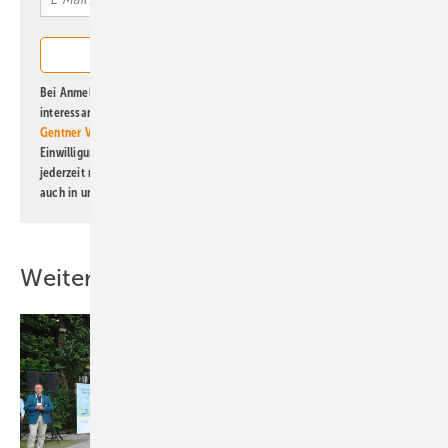
Bei Anmeldung zu diesem Newsletter bin ich damit einverstanden, über
interessante Verlags- und Online-Angebote
der Marken der Alfons W.
Gentner Verlag GmbH & Co. KG
informiert zu werden. Diese
Einwilligung kann ich jederzeit widerrufen und eine Abmeldung ist
jederzeit möglich. Informationen zum Umgang mit Daten finden Sie
auch in unserer
Datenschutzerklärung
.
Weitere Inhalte