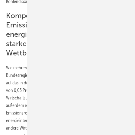
Kohlendioxid (CO2).
Kompensation der CO2-
Emissionskosten für
energieintensivste Unternehmen in
starkem internationalem
Wettbewerb
Wie mehrere überregionale Zeitungen berichten, will die
Bundesregierung demnach die Stromsteuer von knapp zwei Prozent
auf das in der Europäischen Union niedrigste erlaubte Mindestmaß
von 0,05 Prozent senken. Während dies allen
Wirtschaftsunternehmen zugutekommen soll, sieht das Kabinett
außerdem eine zusätzliche deutliche Entlastung im CO2-
Emissionsrechtehandel für Industrieunternehmen mit einer
energieintensiven Produktion vor. Zwar müssen sie weiterhin wie
andere Wirtschaftsunternehmen auch für den eigenen CO2-Ausstoß