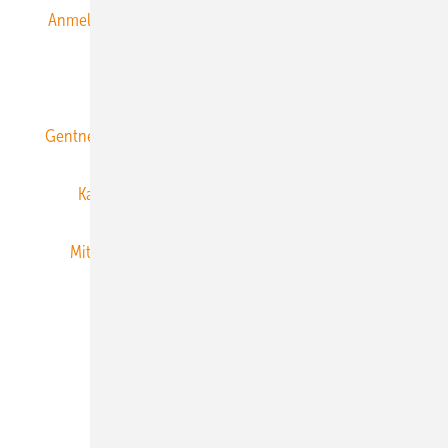
Anmeldung & Registrierung
Datenschutz
E-Paper
ERNEUERBARE ENERGIEN abonnieren
Gentner Energy Media
Gentner Verlag
Impressum
Karriere bei Gentner
Team
Mediaservice
Mitgliedschaften und Engagement
Newsletter
Privacy Manager
RSS-Feed
Veranstaltungen / Webinare
© 2026 ERNEUERBARE ENERGIEN