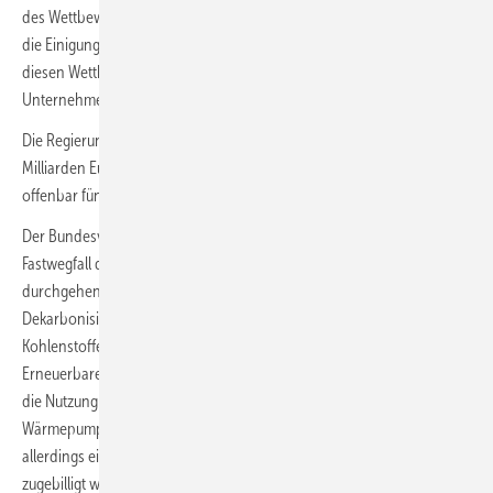
des Wettbewerbs moniert. Die Wirtschaftswoche kommentiert nun,
die Einigung bei der Stromkostenentlastung habe den Vorteil, dass sie
diesen Wettbewerb erhalte und nicht nur einige wenige sondern alle
Unternehmen entlaste.
Die Regierung rechnet nun mit Entlastungen von bis zu zwölf
Milliarden Euro schon im kommenden Jahr. Das Programm soll
offenbar fünf Jahre lang wirksam sein.
Der Bundesverband Erneuerbare Energie (BEE) lobte derweil den
Fastwegfall der Stromsteuer. Dies könne Impulse für die
durchgehende Elektrifizierung der Energienutzung und damit eine
Dekarbonisierung geben – also den Wegfall der
Kohlenstoffemissionen dank der Nutzung von Strom nur aus
Erneuerbare-Energien-Anlagen ohne Verbrennungstechnologie. Um
die Nutzung grüner Technologien in der Breite weiter anzureizen wie
Wärmepumpen oder Energiespeicher sollte die Stromsteuersenkung
allerdings eigentlich allen Verbraucherinnen und Verbrauchern
zugebilligt werden, mahnte der BEE.