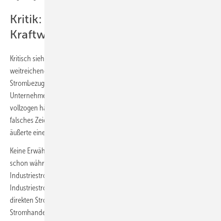
Kritik: Subvention für fossile
Kraftwerke – was passiert mit PPA?
Kritisch sieht der Erneuerbaren-Branchenverband allerdings die
weitreichende Kostenerstattung bei den CO2-Emissionen. „Fossiler
Strombezug wird dadurch weiterhin subventioniert“, warnt der BEE.
Unternehmen, die schon den Umstieg auf erneuerbare Energien
vollzogen hätten, gingen dagegen leer aus. Dies sende „ein völlig
falsches Zeichen“. Auch die Umweltschutzorganisation Greenpeace
äußerte eine ähnliche Kritik.
Keine Erwähnung in der Kritik des Erneuerbaren-Verbandes fand die
schon während der vorangegangenen Debatte um den
Industriestrompreis aus der Branche geäußerte Befürchtung, ein
Industriestrompreis würde die immer wichtigeren langfristigen
direkten Stromabnahmeverträge mit Industrie- und
Stromhandelsunternehmen ausbremsen. Diese sogenannten Power