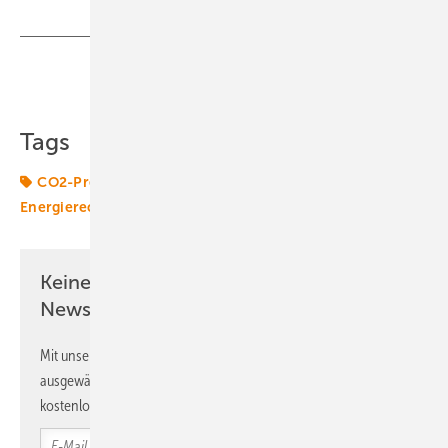
Teilen
Link kopieren
Tags
CO2-Preis
Emissionshandel
Energiemarkt
Energierecht
PPA
Steuern
Keine Zeit? Kein Problem mit dem ERE
Newsletter!
Mit unserem Newsletter erhalten Sie regelmäßig von uns
ausgewählte Informationen und Neuigkeiten, gebündelt und
kostenlos direkt ins Postfach.