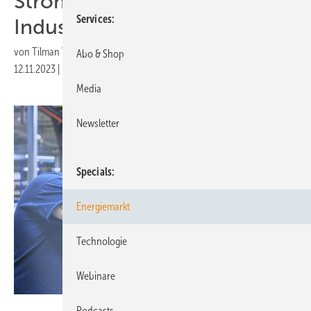
Stromversorgung für
Services
Industrie
von
Tilman Weber
Abo & Shop
12.11.2023
|
Druckvorschau
Media
Newsletter
Specials
Energiemarkt
Technologie
Webinare
Marc Beckmann/Agentur Focus
Podcasts