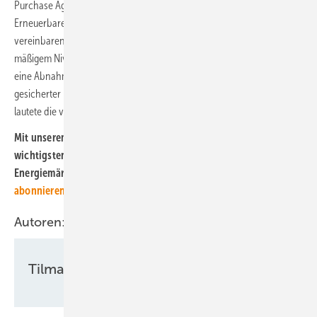
Purchase Agreements (PPA) lassen große Stromabnehmer und
Erneuerbaren-Stromerzeuger einen mehrjährigen Stromlieferpreis
vereinbaren, der zum Vorteil der Abnehmer damit Preisstabilität auf
mäßigem Niveau absichert und zum Vorteil der Grünstromerzeuger
eine Abnahme leicht oberhalb der aktuellen Stromhandelspreise. Ein
gesicherter niedriger Industriestrompreis nehme den PPA ihren Sinn,
lautete die vorangegangene Kritik.
Mit unserem kostenlosen Newsletter halten wir Sie über die
wichtigsten Entwicklungen der Energiepolitik und des
Energiemärkte auf dem Laufenden.
Hier können Sie ihn
abonnieren
.
Autoren:
Tilman Weber