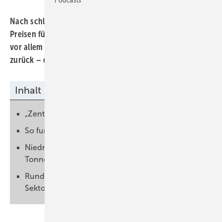
Nach schleppendem Beginn kam der ETS-1 mit höheren
Preisen für Emissionen in Fahrt. In Deutschland gingen
vor allem die Emissionen aus der Energierezeugung
zurück – ein Erfolg der Energiewende.
Inhalt
„Zentrales Klimaschutzinstrument“
So funktioniert der ETS-1
Niedrigster Preis: Unter drei Euro für eine
Tonne CO₂
Rund eine Milliarde Tonnen CO₂ emitieren die
Sektoren des ETS-1 in Europa