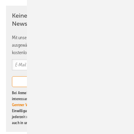
Keine Zeit? Kein Problem mit dem ERE
Newsletter!
Mit unserem Newsletter erhalten Sie regelmäßig von uns
ausgewählte Informationen und Neuigkeiten, gebündelt und
kostenlos direkt ins Postfach.
Bei Anmeldung zu diesem Newsletter bin ich damit einverstanden, über
interessante Verlags- und Online-Angebote
der Marken der Alfons W.
Gentner Verlag GmbH & Co. KG
informiert zu werden. Diese
Einwilligung kann ich jederzeit widerrufen und eine Abmeldung ist
jederzeit möglich. Informationen zum Umgang mit Daten finden Sie
auch in unserer
Datenschutzerklärung
.