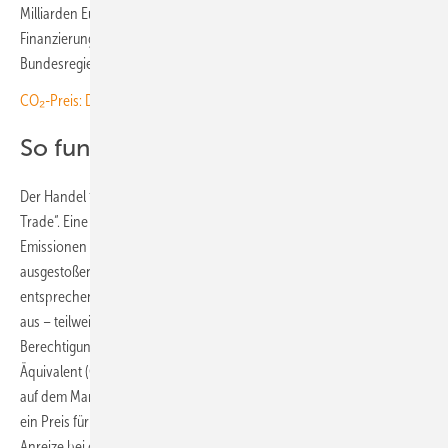
Milliarden Euro im vergangenen Jahr bilden die maßgebliche
Finanzierungssäule für den ⁠Klima⁠- und Transformationsfonds der
Bundesregierung.“
CO₂-Preis: Deutsche sind auf steigende Kosten nicht vorbereitet
So funktioniert der ETS-1
Der Handel funktioniert nach dem Prinzip des sogenannten „Cap &
Trade“. Eine Obergrenze (Cap) legt fest, wie viele Treibhausgas-
Emissionen von den emissionshandelspflichtigen Anlagen insgesamt
ausgestoßen werden dürfen. Die Mitgliedstaaten geben eine
entsprechende Menge an Emissionsberechtigungen an die Anlagen
aus – teilweise kostenlos, teilweise über Versteigerungen. Eine
Berechtigung erlaubt den Ausstoß einer Tonne Kohlendioxid-
Äquivalent (CO₂-Äquivalent). Die Emissionsberechtigungen können
auf dem Markt frei gehandelt werden (Trade). Hierdurch bildet sich
ein Preis für den Ausstoß von Treibhausgasen. Dieser Preis soll
Anreize bei den beteiligten Unternehmen setzen, ihre Treibhausgas-