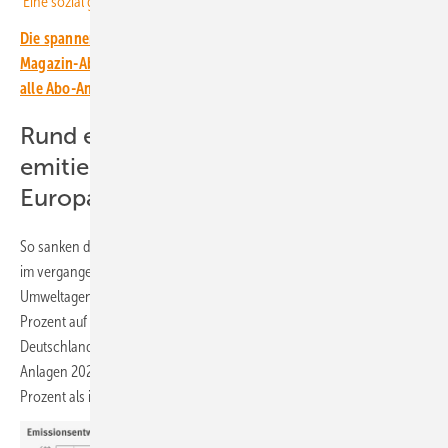
Eine sozial gerechte Transformation
Die spannendsten Artikel, Grafiken und Dossiers erhalten unsere
Magazin-Abonnent:innen. Sie haben noch kein Abo? Jetzt über
alle Abo-Angebote informieren und Wissensvorsprung sichern.
Rund eine Milliarde Tonnen CO₂
emitieren die Sektoren des ETS-1 in
Europa
So sanken die Emissionen aller am EU-ETS 1 teilnehmenden Anlagen
im vergangenen Jahr. Gemäß den Angaben der Europäischen
Umweltagentur (EEA) gingen sie verglichen mit dem Vorjahr um 6,5
Prozent auf rund 1,03 Milliarden Tonnen CO₂-Äquivalente zurück. In
Deutschland emittierten die vom EU-ETS 1 erfassten 1.716 stationären
Anlagen 2024 rund 273 Millionen Tonnen CO₂-Äquivalente, 5,5
Prozent als im Vorjahr.