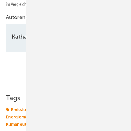
im Vergleich zum Vorjahr um rund 16 Prozent.
Autoren:
Katharina Wolf
Teilen
Link kopieren
Tags
Emissionen
Emissionshandel
Energiemarkt
Energiemärkte weltweit
Europa
Klimagesetze
Klimaneutralität
Klimapolitik
Klimaschutzziele