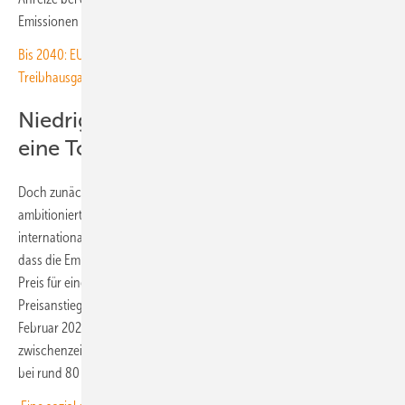
Emissionen zu reduzieren.
Bis 2040: EU-Kommission schlägt 90-Prozent-Ziel für
Treibhausgasreduktion vor
Niedrigster Preis: Unter drei Euro für
eine Tonne CO₂
Doch zunächst kam der Handel nicht in Schwung: Wenig
ambitionierter Caps und die umfangreiche Nutzung von
internationalen Projektgutschriften ließen in den Anfangsjahren zu,
dass die Emissionen sogar noch stiegen. Zwischenzeitlich lag der
Preis für eine Tonne CO₂ bei unter drei Euro. Erst Reformen hätten für
Preisanstiege gesorgt, heißt es vom UBA. Zwischen Mitte 2017 und
Februar 2023 hatte sich der Preis von rund 5 Euro auf
zwischenzeitlich knapp über 100 Euro verzwanzigfacht, derzeit liegt er
bei rund 80 Euro.