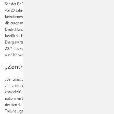
Seit der Einführung des Europäischen Emissionshandels (EU-ETS 1)
vor 20 Jahren haben sich die Treibhausgasemissionen der
betroffenen Sektoren halbiert. Laut Umweltbundesamt (UBA) gingen
die europaweiten Emissionen im EU-ETS 1 um 51 Prozent zurück. In
Deutschland waren es mit 47 Prozent etwas weniger. Der EU-ETS 1
betrifft die Emissionen der energieintensiven Industrie, der
Energiewirtschaft, des innereuropäischen Luftverkehrs sowie seit
2024 des Seeverkehrs. Angeschlossen sind neben den EU-Staaten
auch Norwegen, Island und Liechtenstein.
„Zentrales Klimaschutzinstrument“
⁠„Der Emissionshandel hat sich seit seiner Einführung Schritt für Schritt
zum zentralen Klimaschutzinstrument in Deutschland und Europa
entwickelt“, sagt Dirk Messner, Präsident des UBA. Zusammen mit dem
nationalen Emissionshandel für die Sektoren Wärme und Verkehr
deckten die beiden Systeme aktuell rund 85 Prozent der deutschen
Treibhausgasemissionen ab. „Die Erlöse von zuletzt rund 18,5