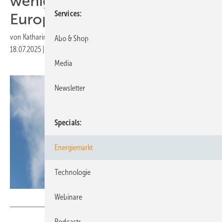
weniger CO₂-Ausstoß in
Services
Europa
von
Katharina Wolf
Abo & Shop
18.07.2025
|
Druckvorschau
Media
Newsletter
Specials
Energiemarkt
Technologie
Webinare
Milen Lesemann - stock.adobe.com
Podcasts