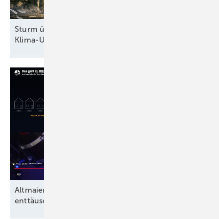
Sturm überm Kanzleramt: Höchstrichterliches
Klima-Urteil zwingt Regierung zum
Handeln
Altmaier, Löhr, Lanz und der angeblich
enttäuschende Anteil grüner
Energien