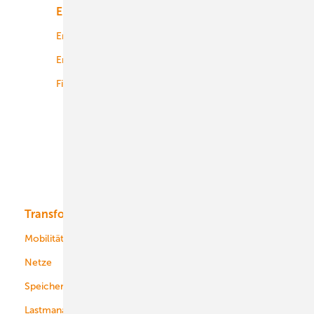
Energiemarkt
Technologie
Energierecht
Planung
Energiemärkte weltweit
Logistik
Finanzierung
Betrieb
Onshore-Wind
Offshore-Wind
Solar
Bioenergie
Transformation
Energieversorger
Service
Mobilität
Kommunen
Netze
Stadtwerke
Speicher
Energiekonzerne
Lastmanagement