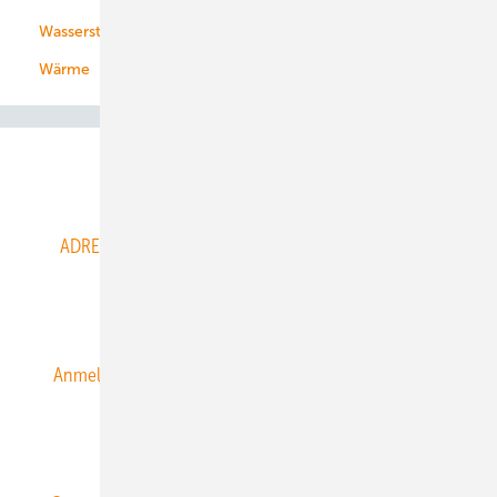
Wasserstoff
Wärme
Abo- & Leserservice
ADRESSBUCH der WIND- und SOLARENERGIE
AGB
Alle Inhalte chronologisch
Anmelden
Anmeldung & Registrierung
Datenschutz
E-Paper
ERNEUERBARE ENERGIEN abonnieren