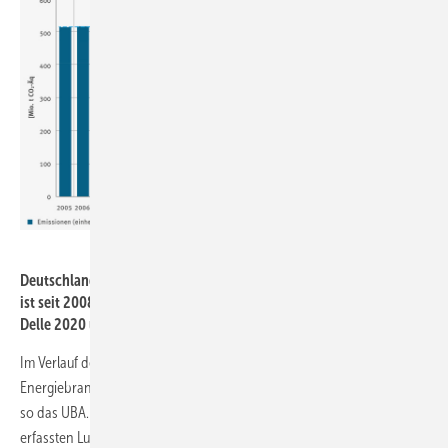
UBA
Deutschland Ausstoß von CO₂-Äquivalenten innerhalb des ETS-1
ist seit 2008 deutlich zurück. Gut zu erkennen sind die Corona-
Delle 2020 und die Auswirkungen der Finanzkrise 2009.
Im Verlauf der 20 Jahre gingen in Deutschland die Emissionen der
Energiebranche mit minus 54 Prozent um mehr als die Hälfte zurück,
so das UBA. In der Industrie waren es rund 29 Prozent. Im seit 2012
erfassten Luftverkehr sind die Emissionen hingegen zuletzt gestiegen -