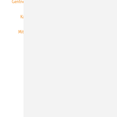
Gentner Energy Media
Gentner Verlag
Impressum
Karriere bei Gentner
Team
Mediaservice
Mitgliedschaften und Engagement
Newsletter
Privacy Manager
RSS-Feed
Veranstaltungen / Webinare
© 2026 ERNEUERBARE ENERGIEN