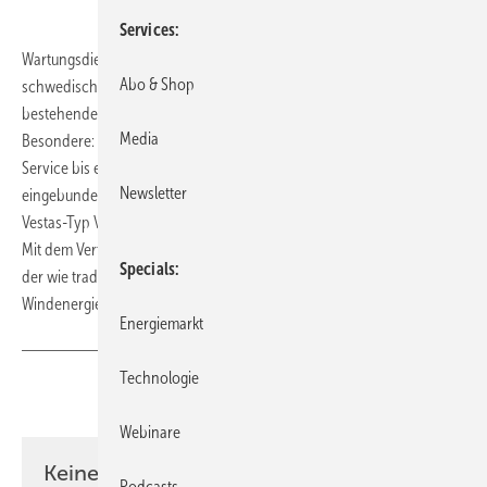
Services
Wartungsdienstleister Deutsche Windtechnik hat mit dem
Abo & Shop
schwedischen Windparkunternehmen Wallenstam einen
bestehenden Instandhaltungsvertrag um zehn Jahre verlängert. Das
Media
Besondere: Damit verpflichtete sich das Unternehmen zu einem
Service bis einschließlich des 30. Betriebsjahres der vertraglich
Newsletter
eingebundenen Turbinen. Der Vertrag betrifft 23 Windturbinen vom
Vestas-Typ V90, die auf neun Windparks in Südschweden verteilt sind.
Mit dem Vertrag verlängern die Partner die Betriebszeit um die Hälfte
Specials
der wie traditionell üblich ersten genehmigten 20 Betriebsjahre von
Windenergieanlagen.
(tw)
Energiemarkt
Technologie
Teilen
Link kopieren
Webinare
Keine Zeit? Kein Problem mit dem ERE
Podcasts