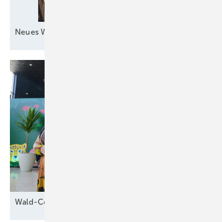
Neues Windkraftquartett zur
See
Wald-Cop30 in
Brasilien