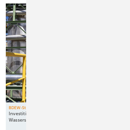
BDEW-Studie
Investitionshemmnisse blockieren
­Wasserstoffhochlauf