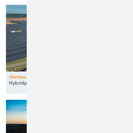
Überbauung
Hybridpark von WPD lastet das Netz besser
aus