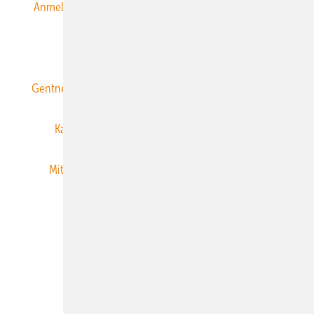
Anmeldung & Registrierung
Datenschutz
E-Paper
ERNEUERBARE ENERGIEN abonnieren
Gentner Energy Media
Gentner Verlag
Impressum
Karriere bei Gentner
Team
Mediaservice
Mitgliedschaften und Engagement
Newsletter
Privacy Manager
RSS-Feed
Veranstaltungen / Webinare
© 2026 ERNEUERBARE ENERGIEN