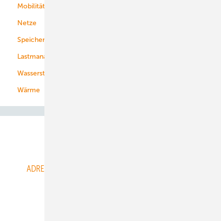
Mobilität
Kommunen
Netze
Stadtwerke
Speicher
Energiekonzerne
Lastmanagement
Wasserstoff
Wärme
Abo- & Leserservice
ADRESSBUCH der WIND- und SOLARENERGIE
AGB
Alle Inhalte chronologisch
Anmelden