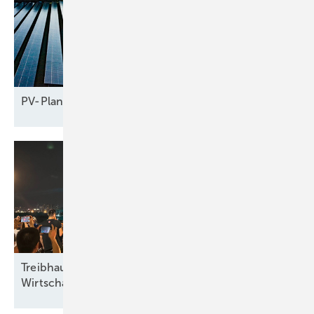
PV-Planer gehen leer
aus
Treibhausgasrückgang trotz
Wirtschaftswachstum