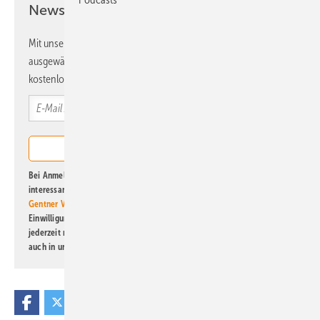
Newsletter!
Mit unserem Newsletter erhalten Sie regelmäßig von uns
ausgewählte Informationen und Neuigkeiten, gebündelt und
kostenlos direkt ins Postfach.
Bei Anmeldung zu diesem Newsletter bin ich damit einverstanden, über
interessante Verlags- und Online-Angebote
der Marken der Alfons W.
Gentner Verlag GmbH & Co. KG
informiert zu werden. Diese
Einwilligung kann ich jederzeit widerrufen und eine Abmeldung ist
jederzeit möglich. Informationen zum Umgang mit Daten finden Sie
auch in unserer
Datenschutzerklärung
.