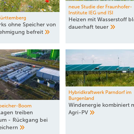
neue Studie der Fraunhofer-
Institute IEG und ISI
ürttemberg
Heizen mit Wasserstoff bl
rks ohne Speicher von
dauerhaft
teuer
ehmigung
befreit
Hybridkraftwerk Parndorf im
Burgenland
Windenergie kombiniert m
speicher-Boom
­Agri-PV
agen treiben
um - Rückgang bei
eichern