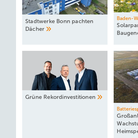
Baden-W
Stadtwerke Bonn pachten
Solarpa
Dächer
Baugen
Grüne
Rekord­investitionen
Batterie
Großanl
Wachst
Heimsp