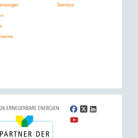
ersorger
Service
en
e
nzerne
026 ERNEUERBARE ENERGIEN