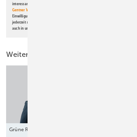
interessante Verlags- und Online-Angebote
der Marken der Alfons W.
Gentner Verlag GmbH & Co. KG
informiert zu werden. Diese
Einwilligung kann ich jederzeit widerrufen und eine Abmeldung ist
jederzeit möglich. Informationen zum Umgang mit Daten finden Sie
auch in unserer
Datenschutzerklärung
.
Weitere Inhalte
Grüne
Rekord­investitionen