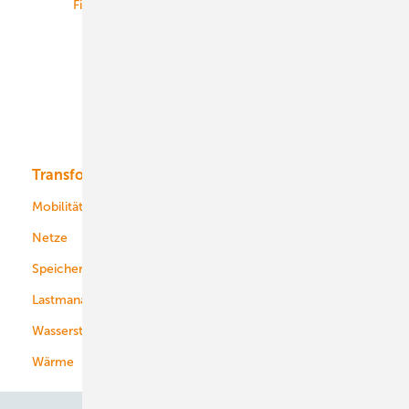
Finanzierung
Betrieb
Onshore-Wind
Offshore-Wind
Solar
Bioenergie
Transformation
Energieversorger
Service
Mobilität
Kommunen
Netze
Stadtwerke
Speicher
Energiekonzerne
Lastmanagement
Wasserstoff
Wärme