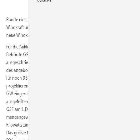
Runde eins im reformierten italienischen Ausschreibungsmodus für
Windkraft und Photovoltaik (PV) blieb unterzeichnet. Sie gab aber viel
neue Windkraft frei – und ließ Industriestromprojekte punkten.
Für die Auktion gemäß dem Fer-X transitorio hatte die zuständige
Behörde GSE 8 Gigawatt (GW) PV und 2,5 GW Windkraft
ausgeschrieben. Während sie aus den je nach Lesart rund 9 bis 10 GW
des angebotenen PV-Volumens für 7,2 GW Zuschläge erteilte, gab sie
für noch 939 Megawatt (MW) Windkraft grünes Licht. Windparks
projektierende Unternehmen hatten im September Angebote für 1,6
GW eingereicht. Nach Abzug überschüssiger Gebote gemäß des
ausgefeilten wettbewerbssteuernden Verfahrens veröffentlichte die
GSE am 1. Dezember die Zuschläge für 29 Windparks zum
mengengewichteten mittleren Preis von 7,285 Cent pro eingespeiste
Kilowattstunde, 20 Prozent unter dem höchstmöglichen Gebotspreis.
Das größte fürs neue Hauptvergütungsprinzip, sogenannte