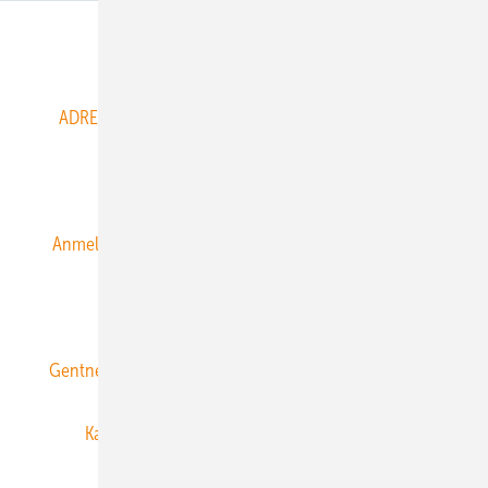
Abo- & Leserservice
ADRESSBUCH der WIND- und SOLARENERGIE
AGB
Alle Inhalte chronologisch
Anmelden
Anmeldung & Registrierung
Datenschutz
E-Paper
ERNEUERBARE ENERGIEN abonnieren
Gentner Energy Media
Gentner Verlag
Impressum
Karriere bei Gentner
Team
Mediaservice