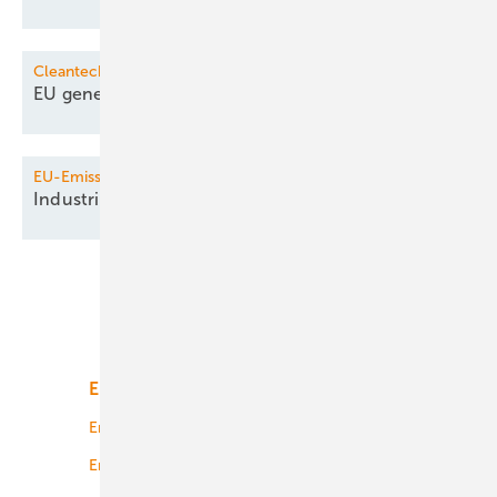
Cleantech-Produktion
EU genehmigt drei Milliarden
Förderung
EU-Emissionshandel
Industrie und Merz gegen
CO
-Abgabe
2
Unsere Themen
Energiemarkt
Technologie
Energierecht
Planung
Energiemärkte weltweit
Logistik