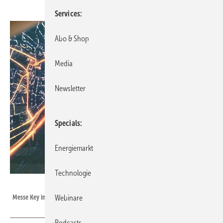
Services
Abo & Shop
Media
Newsletter
Specials
Energiemarkt
Technologie
Foto: Tilman Weber
Messe Key im März 2025 in Rimini, Stand von Energieversorger Edison
Webinare
Podcasts