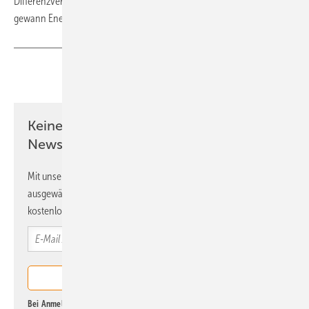
Differenzverträge, bezuschlagte Windkraftentwicklungsvolumen
gewann Energiekonzern Edison: fünf Projekte mit 250 MW.
(tw)
Teilen
Link kopieren
Keine Zeit? Kein Problem mit dem ERE
Newsletter!
Mit unserem Newsletter erhalten Sie regelmäßig von uns
ausgewählte Informationen und Neuigkeiten, gebündelt und
kostenlos direkt ins Postfach.
Bei Anmeldung zu diesem Newsletter bin ich damit einverstanden, über