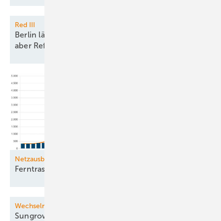
Red III
Berlin lässt schnelle Meereswindparks zu, vergisst
aber
Reform
Netzausbau
Ferntrassengenehmigung im
Plan
Wechselrichter und Speicher
Sungrow: Neue Produktion in
Polen