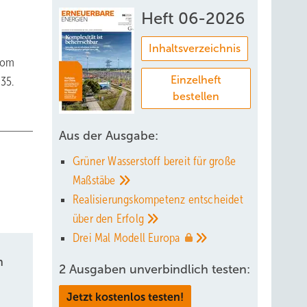
Heft 06-2026
Inhaltsverzeichnis
 vom
Einzelheft
35.
bestellen
Aus der Ausgabe:
Grüner Wasserstoff bereit für große
Maßstäbe
Realisierungskompetenz entscheidet
über den
Erfolg
Drei Mal Modell
Europa
n
2 Ausgaben unverbindlich testen:
Jetzt kostenlos testen!