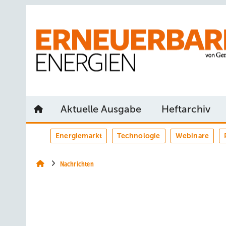
Springe
Springe
Springe
auf
auf
auf
Hauptinhalt
Hauptmenü
SiteSearch
Aktuelle Ausgabe
Heftarchiv
Energiemarkt
Technologie
Webinare
Nachrichten