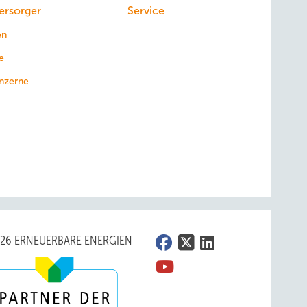
ersorger
Service
en
e
nzerne
026 ERNEUERBARE ENERGIEN