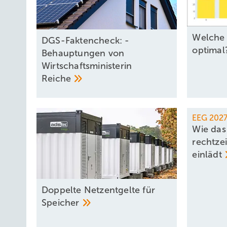
Welche B
DGS-Faktencheck: ­
optima
Behauptungen von
Wirtschafts­ministerin
Reiche
EEG 202
Wie das
rechtze
einlädt
Doppelte Netzentgelte für
Speicher