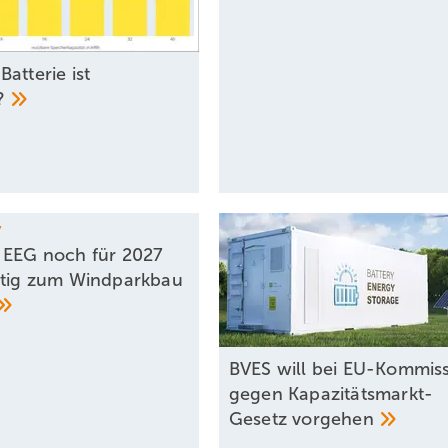
atterie ist
l?
7
 EEG noch für 2027
itig zum Windparkbau
BVES will bei EU-Kommis
gegen Kapazitätsmarkt-
Gesetz
vorgehen