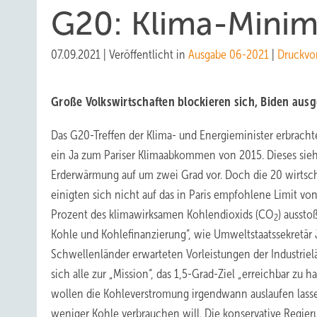
G20: Klima-Minim
07.09.2021
|
Veröffentlicht in
Ausgabe 06-2021
|
Druckvo
Große Volkswirtschaften blockieren sich, Biden aus
Das G20-Treffen der Klima- und Energieminister erbrachte
ein Ja zum Pariser Klimaabkommen von 2015. Dieses sieh
Erderwärmung auf um zwei Grad vor. Doch die 20 wirtscha
einigten sich nicht auf das in Paris empfohlene Limit von
Prozent des klimawirksamen Kohlendioxids (CO
) ausst
2
Kohle und Kohlefinanzierung“, wie Umweltstaatssekretär 
Schwellenländer erwarteten Vorleistungen der Industrie
sich alle zur „Mission“, das 1,5-Grad-Ziel „erreichbar zu h
wollen die Kohleverstromung irgendwann auslaufen lass
weniger Kohle verbrauchen will. Die konservative Regie