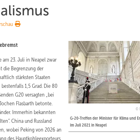
alismus
rschau
gebremst
 am 23. Juli in Neapel zwar
t die Begrenzung der
ftlich stärksten Staaten
 bestenfalls 1,5 Grad. Die 80
oßenden G20 versagten „bei
Jochen Flasbarth betonte.
länder. Immerhin bekannten
G-20-Treffen der Minister für Klima und E
alten“. China und Russland
im Juli 2021 in Neapel
en, wobei Peking von 2026 an
rung des Hauptkohleexporteurs