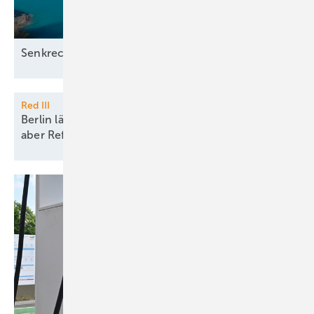
Senkrecht schwimmende
Solaranlage
Red III
Berlin lässt schnelle Meereswindparks zu, vergisst
aber
Reform