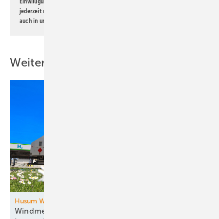
Einwilligung kann ich jederzeit widerrufen und eine Abmeldung ist
jederzeit möglich. Informationen zum Umgang mit Daten finden Sie
auch in unserer
Datenschutzerklärung
.
Weitere Inhalte
Husum Wind
Windmesse im Norden: Zukunftsthemen und