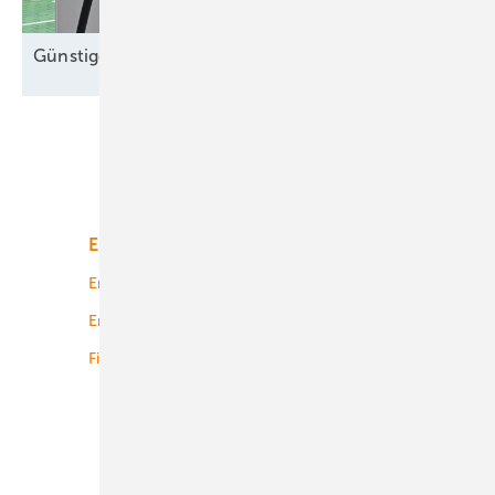
Günstigere
E-Autos
Unsere Themen
Energiemarkt
Technologie
Energierecht
Planung
Energiemärkte weltweit
Logistik
Finanzierung
Betrieb
Onshore-Wind
Offshore-Wind
Solar