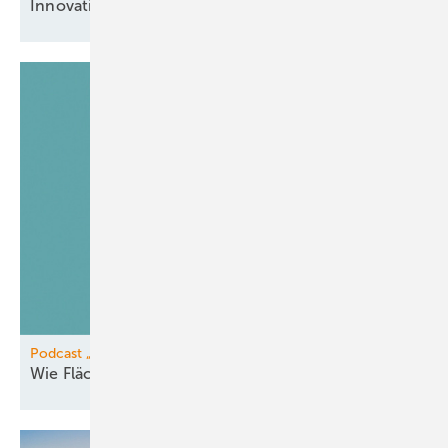
Innovationen
vereint
Podcast „Was jetzt passieren muss“
Wie Flächeneigentümer vom Pooling
profitieren