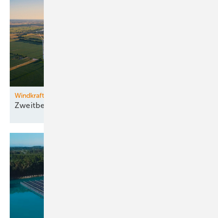
Windkraftzubau
Zweitbestes
Halbjahr