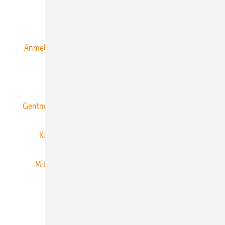
Alle Inhalte chronologisch
Anmelden
Anmeldung & Registrierung
Datenschutz
E-Paper
ERNEUERBARE ENERGIEN abonnieren
Gentner Energy Media
Gentner Verlag
Impressum
Karriere bei Gentner
Team
Mediaservice
Mitgliedschaften und Engagement
Newsletter
Privacy Manager
RSS-Feed
Veranstaltungen / Webinare