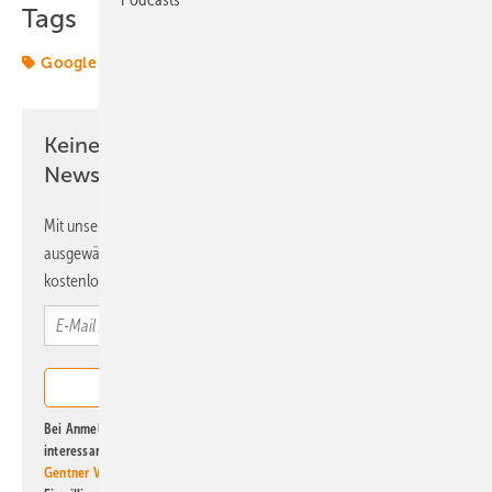
Tags
Google
Keine Zeit? Kein Problem mit dem ERE
Newsletter!
Mit unserem Newsletter erhalten Sie regelmäßig von uns
ausgewählte Informationen und Neuigkeiten, gebündelt und
kostenlos direkt ins Postfach.
Bei Anmeldung zu diesem Newsletter bin ich damit einverstanden, über
interessante Verlags- und Online-Angebote
der Marken der Alfons W.
Gentner Verlag GmbH & Co. KG
informiert zu werden. Diese