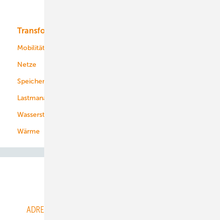
Bioenergie
Transformation
Energieversorger
Service
Mobilität
Kommunen
Netze
Stadtwerke
Speicher
Energiekonzerne
Lastmanagement
Wasserstoff
Wärme
Abo- & Leserservice
ADRESSBUCH der WIND- und SOLARENERGIE
AGB