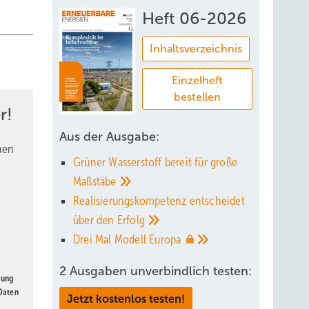
Heft 06-2026
Inhaltsverzeichnis
Einzelheft
bestellen
r!
Aus der Ausgabe:
nen
Grüner Wasserstoff bereit für große
Maßstäbe
Realisierungskompetenz entscheidet
über den
Erfolg
Drei Mal Modell
Europa
2 Ausgaben unverbindlich testen:
gung
 Daten
Jetzt kostenlos testen!