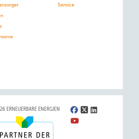
ersorger
Service
en
e
nzerne
026 ERNEUERBARE ENERGIEN