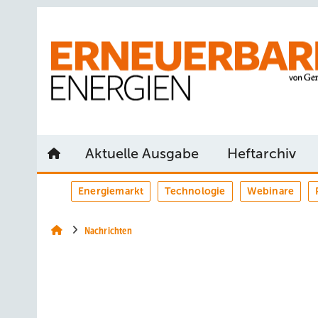
Springe
Springe
Springe
auf
auf
auf
Hauptinhalt
Hauptmenü
SiteSearch
Aktuelle Ausgabe
Heftarchiv
Energiemarkt
Technologie
Webinare
Nachrichten