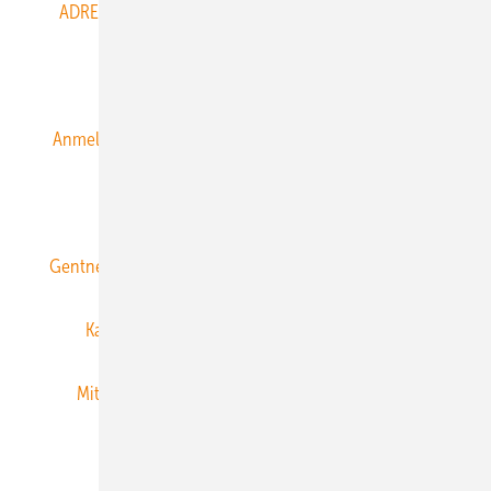
ADRESSBUCH der WIND- und SOLARENERGIE
AGB
Alle Inhalte chronologisch
Anmelden
Anmeldung & Registrierung
Datenschutz
E-Paper
ERNEUERBARE ENERGIEN abonnieren
Gentner Energy Media
Gentner Verlag
Impressum
Karriere bei Gentner
Team
Mediaservice
Mitgliedschaften und Engagement
Newsletter
Privacy Manager
RSS-Feed