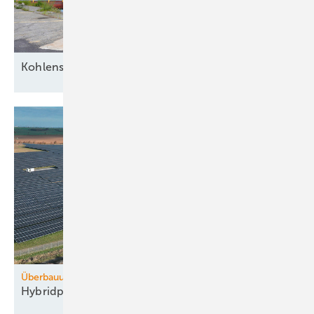
Kohlenstoff
versenkt
Überbauung
Hybridpark von WPD lastet das Netz besser
aus