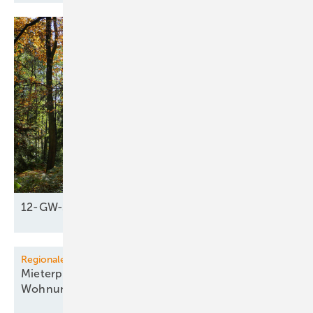
12-GW-Schub fürs
Klima
Regionale Energiewende
Mieterprojekt in Köln liefert PV-Strom für 435
Wohnungen