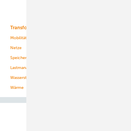
Solar
Bioenergie
Transformation
Energieversorger
Service
Mobilität
Kommunen
Netze
Stadtwerke
Speicher
Energiekonzerne
Lastmanagement
Wasserstoff
Wärme
Abo- & Leserservice