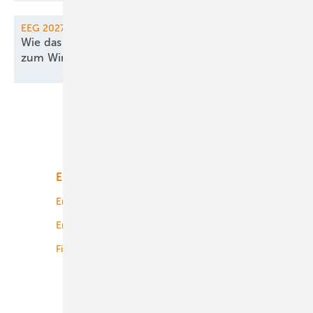
EEG 2027
Wie das EEG noch für 2027 rechtzeitig
zum Windparkbau
einlädt
Unsere Themen
Energiemarkt
Technologie
Energierecht
Planung
Energiemärkte weltweit
Logistik
Finanzierung
Betrieb
Onshore-Wind
Offshore-Wind