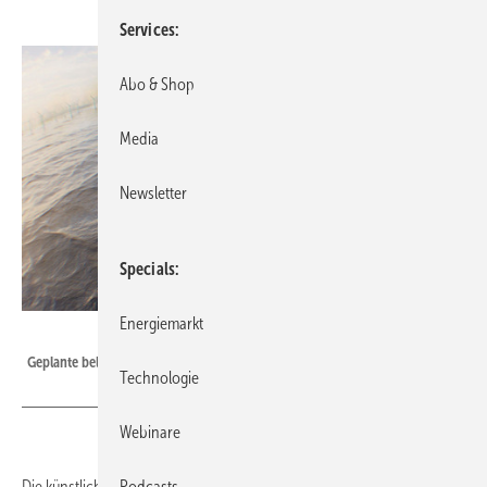
Services
Abo & Shop
Media
Newsletter
Specials
Energiemarkt
Foto: Elia
Geplante belgische Energieinsel
Technologie
Webinare
Podcasts
Die künstliche Insel Princess Elisabeth Island soll die erste künstliche