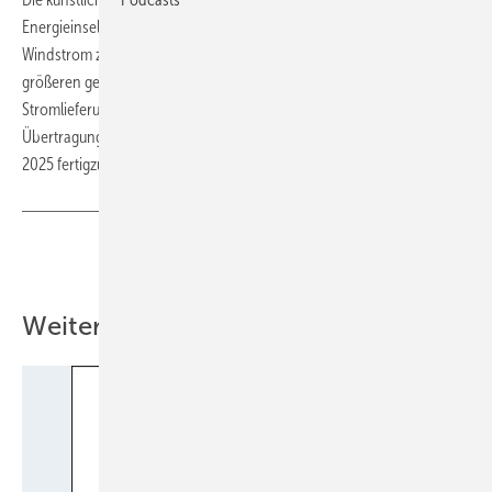
Energieinsel zur Verknüpfung und Durchleitung von Offshore-
Windstrom zwischen Belgien, Großbritannien und Dänemark in einem
größeren gemeinsamen Verteiligungssystem sein. Sie soll die
Stromlieferung in Hochspannungsleitungen an Land flexibilisieren.
Übertragungsnetzbetreiber Elia plant die künstliche Insel bis Mitte
2025 fertigzustellen.
(tw)
Teilen
Link kopieren
Weitere Inhalte