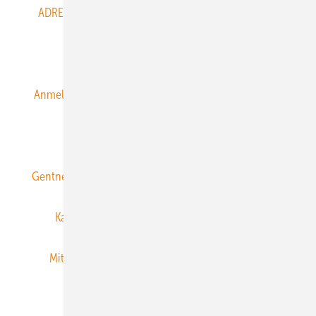
ADRESSBUCH der WIND- und SOLARENERGIE
AGB
Alle Inhalte chronologisch
Anmelden
Anmeldung & Registrierung
Datenschutz
E-Paper
ERNEUERBARE ENERGIEN abonnieren
Gentner Energy Media
Gentner Verlag
Impressum
Karriere bei Gentner
Team
Mediaservice
Mitgliedschaften und Engagement
Newsletter
Privacy Manager
RSS-Feed