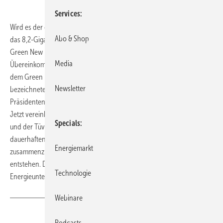
Services
Wird es der größte Offshore-Windpark der Welt werden? Bis 2030 soll
Abo & Shop
das 8,2-Gigawatt-Projekt vor Südkorea entstehen, so sieht es der
Green New Deal vor – also ein gesellschaftlich-politisches
Media
Übereinkommen zur Gestaltung einer nachhaltigen Wirtschaft ähnlich
dem Green Deal der Europäischen Union. Das als Shinan Wind Farm
Newsletter
bezeichnete Offshore-Projekt ist eine wesentlicher Teil des vom
Präsidenten des Landes, Moon Jae-In, vorgelegten Green New Deal.
Jetzt vereinbarten der Energiekonzern Kepco, die Region Shinan-gun
Specials
und der Tüv Süd Korea beim Aufbau eines industriellen Systems zum
dauerhaften Betrieb und zur Instandhaltung des Windparks
Energiemarkt
zusammenzuarbeiten. Der Windpark soll in mehreren Bauphasen
entstehen. Dem Projektkonsortium gehören viele weitere
Technologie
Energieunternehmen an.
(Tw)
Webinare
Teilen
Link kopieren
Podcasts