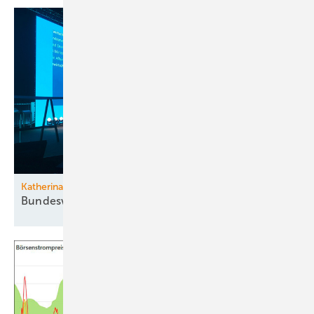
Katherina Reiche bei VKU-Tagung
Bundeswirtschaftsministerin will
umsteuern