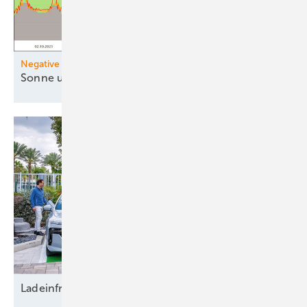
Negative Strompreise
Sonne und Wind drücken
Preise
Ladeinfrastruktur und
Erdwärmebohrungen