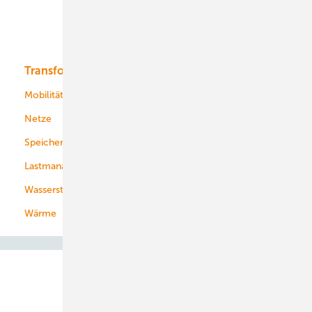
Solar
Bioenergie
Transformation
Energieversorger
Service
Mobilität
Kommunen
Netze
Stadtwerke
Speicher
Energiekonzerne
Lastmanagement
Wasserstoff
Wärme
Abo- & Leserservice