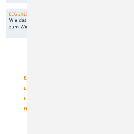
EEG 2027
Wie das EEG noch für 2027 rechtzeitig
zum Windparkbau
einlädt
Unsere Themen
Energiemarkt
Technologie
Energierecht
Planung
Energiemärkte weltweit
Logistik
Finanzierung
Betrieb
Onshore-Wind
Offshore-Wind