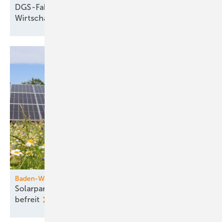
DGS-Faktencheck: ­Behauptungen von
Wirtschafts­ministerin
Reiche
Baden-Württemberg
Solarparks ohne Speicher von Baugenehmigung
befreit