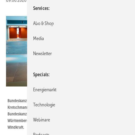
09.06.2026
|
Veröffentlicht in
Ausgabe 05-2026
|
Druckvorschau
Services
Abo & Shop
Media
Newsletter
Specials
Energiemarkt
Foto: Bundesregierung/Guido Bergmann
Bundeskanzler Friedrich Merz (r.) mit Ex-Ministerpräsident Winfried
Technologie
Kretschmann von Baden-Württemberg, bei dessen Abschiedsbesuch im
Bundeskanzleramt. Sprachen sie auch über Windkraft? Baden-
Webinare
Württemberg und Bayern fordern für sich mehr Beteiligung an der
Windkraft.
Podcasts