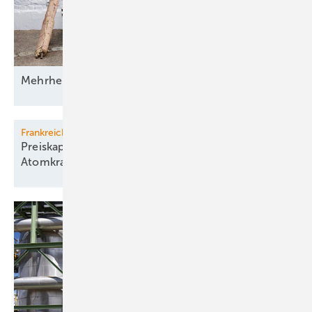
Mehrheit der Deutschen will erneuerbar
heizen
Frankreich
Preiskapriolen wegen unflexibler
Atomkraft beunruhigen
Paris