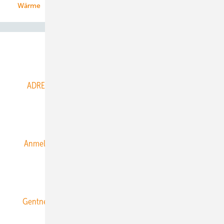
Wärme
Abo- & Leserservice
ADRESSBUCH der WIND- und SOLARENERGIE
AGB
Alle Inhalte chronologisch
Anmelden
Anmeldung & Registrierung
Datenschutz
E-Paper
ERNEUERBARE ENERGIEN abonnieren
Gentner Energy Media
Gentner Verlag
Impressum