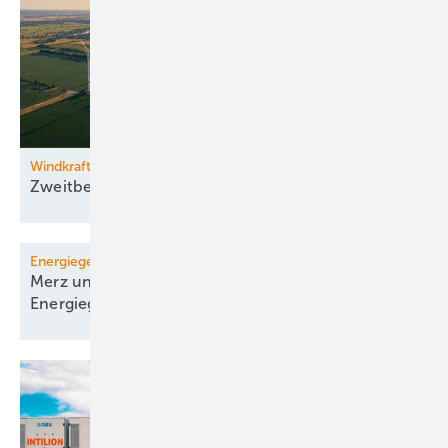
Windkraftzubau
Zweitbestes
Halbjahr
Energiegesetze
Merz und Minister einigen sich auf erste
Energiegesetze