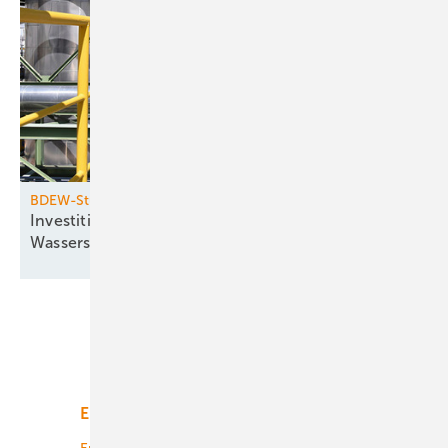
BDEW-Studie
Investitionshemmnisse blockieren
­Wasserstoffhochlauf
Unsere Themen
Energiemarkt
Technologie