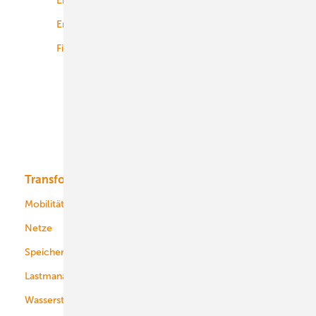
Energierecht
Planung
Energiemärkte weltweit
Logistik
Finanzierung
Betrieb
Onshore-Wind
Offshore-Wind
Solar
Bioenergie
Transformation
Energieversorger
Service
Mobilität
Kommunen
Netze
Stadtwerke
Speicher
Energiekonzerne
Lastmanagement
Wasserstoff