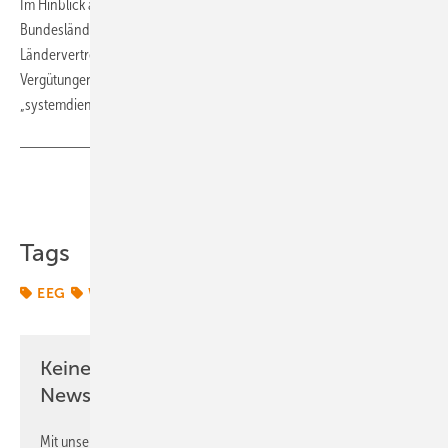
Im Hinblick auf erwartete Inhalte des EEG-Entwurfs brachten die
Bundesländer Bayern und Baden-Württemberg im Mai Anträge in die
Ländervertretung ein, die gezielt Ausschreibungen und höhere
Vergütungen für süddeutsche Windparks fordern. Im EEG müsse ein
„systemdienlicher Ausbau“ mit guter Verteilung anvisiert werden.
(tw)
Teilen
Link kopieren
Tags
EEG
Wärmeplanung
Keine Zeit? Kein Problem mit dem ERE
Newsletter!
Mit unserem Newsletter erhalten Sie regelmäßig von uns