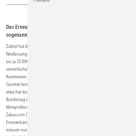
Das Erneuerbare Energien-Gesetz (EEG)und das
sogenannte Netzpaket müssen noch durchs Kabinett.
Zuletzt hat die Bundesregierung die Wärmeplanung beschlossen. Die
Neufassung des Wärmeplanungsgesetzes soll kleine Kommunen mit
bis zu 15.000 Einwohnern bei der Wärmeplanung entlasten. Ein
vereinfaches Verfahren als „kleine Wärmeplanung“ soll den
Kommunen den Abschluss in vier Monaten ermöglichen. Andere
Gesetze kommen nur schleppend voran. Das Energieeffizienzgesetz
etwa hat das Kabinett vorerst nicht diskutiert. Im Juni soll nun der
Bundestag das neue Heizungsgesetz mit deutlich zurückgenommenen
klimapolitischen Ansprüchen sowie das Kraftwerksgesetz für einen
Zubau von Gaskraftwerken als Reservestromkapazität diskutieren. Das
Erneuerbare Energien-Gesetz (EEG)und das sogenannte Netzpaket
müssen noch durchs Kabinett. Für beide gibt es noch Klärungsbedarf.