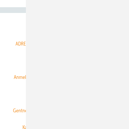
Abo- & Leserservice
ADRESSBUCH der WIND- und SOLARENERGIE
AGB
Alle Inhalte chronologisch
Anmelden
Anmeldung & Registrierung
Datenschutz
E-Paper
ERNEUERBARE ENERGIEN abonnieren
Gentner Energy Media
Gentner Verlag
Impressum
Karriere bei Gentner
Team
Mediaservice