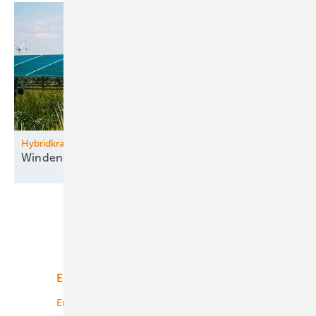
Hybridkraftwerk Parndorf im Burgenland
Windenergie kombiniert mit
­Agri-PV
Unsere Themen
Energiemarkt
Technologie
Energierecht
Planung