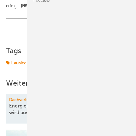
erfolgt.
(NW)
Teilen
Link kopieren
Tags
Lausitz
Strom
Weitere Inhalte
Dachverband der Erneuerbaren warnt
Energiepreise steigen, Grünstrom in Österreich
wird
ausgebremst