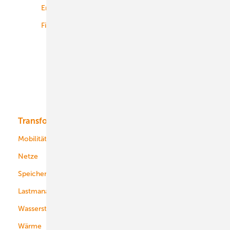
Energiemärkte weltweit
Logistik
Finanzierung
Betrieb
Onshore-Wind
Offshore-Wind
Solar
Bioenergie
Transformation
Energieversorger
Service
Mobilität
Kommunen
Netze
Stadtwerke
Speicher
Energiekonzerne
Lastmanagement
Wasserstoff
Wärme