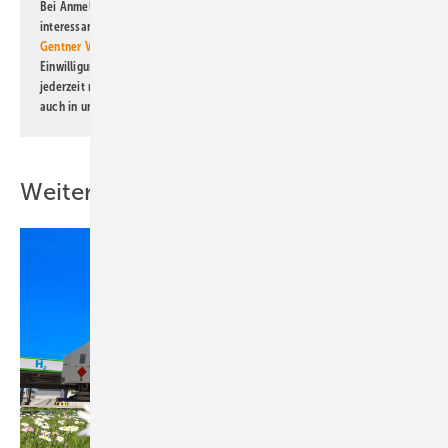
Bei Anmeldung zu diesem Newsletter bin ich damit einverstanden, über
interessante Verlags- und Online-Angebote
der Marken der Alfons W.
Gentner Verlag GmbH & Co. KG
informiert zu werden. Diese
Einwilligung kann ich jederzeit widerrufen und eine Abmeldung ist
jederzeit möglich. Informationen zum Umgang mit Daten finden Sie
auch in unserer
Datenschutzerklärung
.
Weitere Inhalte