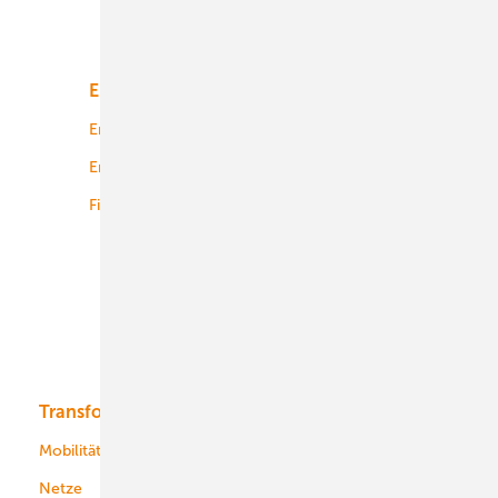
Unsere Themen
Energiemarkt
Technologie
Energierecht
Planung
Energiemärkte weltweit
Logistik
Finanzierung
Betrieb
Onshore-Wind
Offshore-Wind
Solar
Bioenergie
Transformation
Energieversorger
Service
Mobilität
Kommunen
Netze
Stadtwerke