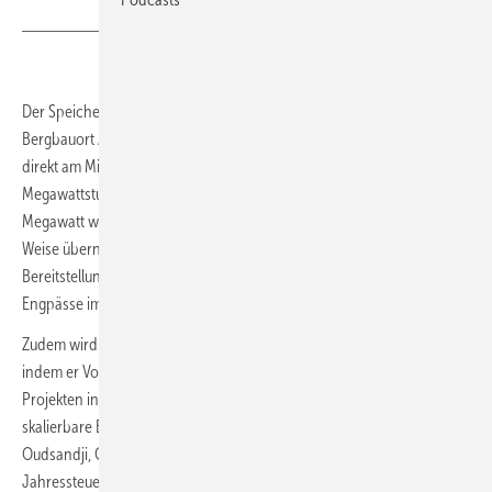
Der Speicheranbieter Voltfang hat für Icecreek Energy im ehemaligen
Bergbauort Alsdorf, nordöstlich von Aachen, ein Batteriekraftwerk
direkt am Mittelspannungsnetz errichtet. Die Anlage kann 20
Megawattstunden Strom aufnehmen und mit einer Leistung von 9,5
Megawatt wieder ins Verteilnetz von Regionetz einspeisen. Auf diese
Weise übernehmen die Batterien Netzdienstleistungen wie die
Bereitstellung von Regelenergie und das Management lokaler
Engpässe im Stromnetz.
Zudem wird der Speicher noch über den Arbitragehandel refinanziert,
indem er Volatilitäten am Strommarkt nutzt. „Die Umsetzung von
Projekten in dieser Größenordnung erfordert gute Planung,
skalierbare Batteriekompetenz und solide Finanzierung“, betont David
Oudsandji, Geschäftsführer von Voltfang. Durch die Regelungen im
Jahressteuergesetz 2024 verbleiben 90 Prozent der