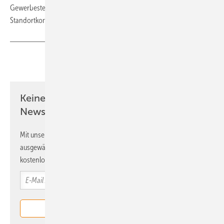
Gewerbesteuereinnahmen aus Energiespeicheranlagen bei der
Standortkommune.
(SU)
Teilen
Link kopieren
Keine Zeit? Kein Problem mit dem ERE
Newsletter!
Mit unserem Newsletter erhalten Sie regelmäßig von uns
ausgewählte Informationen und Neuigkeiten, gebündelt und
kostenlos direkt ins Postfach.