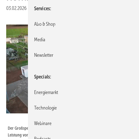
03.02.2026
|
Veröffentlicht in
Ausgabe 02-2026
|
Druckvorschau
Services
Abo & Shop
Media
Newsletter
Specials
Energiemarkt
Technologie
Foto: Voltfang
Webinare
Der Großspeicher liefert 20 Megawattstunden und verfügt über eine
Leistung von 9,5 Megawatt.
Podcasts