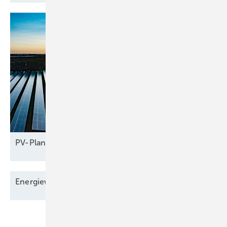
PV-Planer gehen leer
aus
Energiewende stolpert in den
Flexibilitätspfad