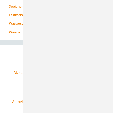
Speicher
Energiekonzerne
Lastmanagement
Wasserstoff
Wärme
Abo- & Leserservice
ADRESSBUCH der WIND- und SOLARENERGIE
AGB
Alle Inhalte chronologisch
Anmelden
Anmeldung & Registrierung
Datenschutz
E-Paper