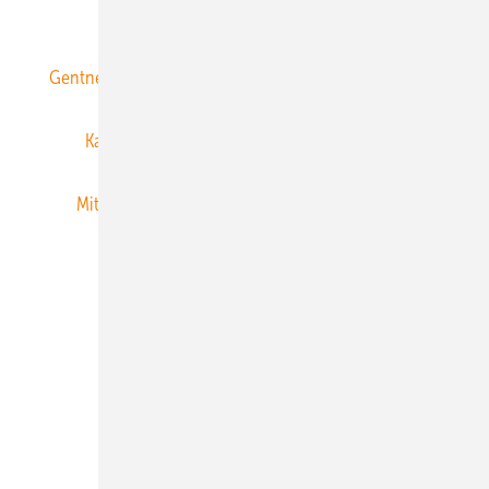
ERNEUERBARE ENERGIEN abonnieren
Gentner Energy Media
Gentner Verlag
Impressum
Karriere bei Gentner
Team
Mediaservice
Mitgliedschaften und Engagement
Newsletter
Privacy Manager
RSS-Feed
Veranstaltungen / Webinare
© 2026 ERNEUERBARE ENERGIEN