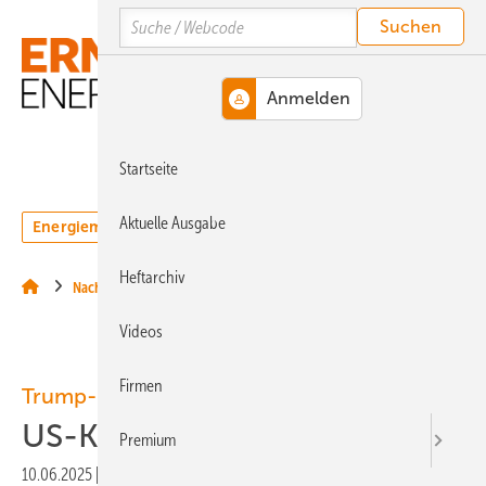
Springe
Springe
Springe
Search
auf
auf
auf
Hauptinhalt
Hauptmenü
SiteSearch
MENÜ
Startseite
Aktuelle Ausgabe
Energiemarkt
Technologie
Webinare
Podcasts
Heftarchiv
Nachrichten
Videos
Firmen
Trump-Rotstift
US-Klimadaten gesichert
Premium
10.06.2025
|
Veröffentlicht in
Ausgabe 05-2025
|
Druckvorschau