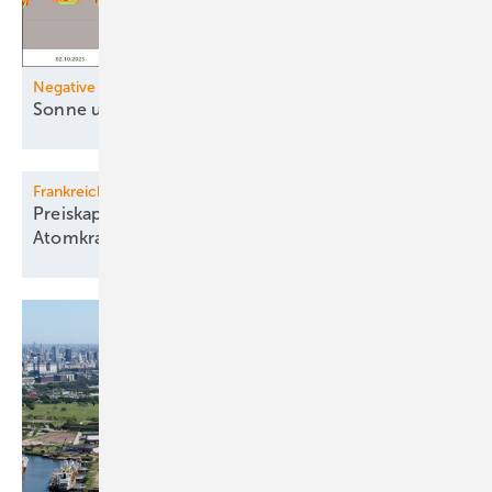
Negative Strompreise
Sonne und Wind drücken
Preise
Frankreich
Preiskapriolen wegen unflexibler
Atomkraft beunruhigen
Paris