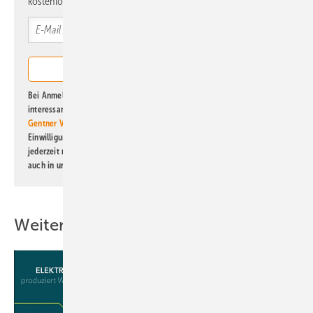
kostenlos direkt ins Postfach.
Bei Anmeldung zu diesem Newsletter bin ich damit einverstanden, über
interessante Verlags- und Online-Angebote
der Marken der Alfons W.
Gentner Verlag GmbH & Co. KG
informiert zu werden. Diese
Einwilligung kann ich jederzeit widerrufen und eine Abmeldung ist
jederzeit möglich. Informationen zum Umgang mit Daten finden Sie
auch in unserer
Datenschutzerklärung
.
Weitere Inhalte