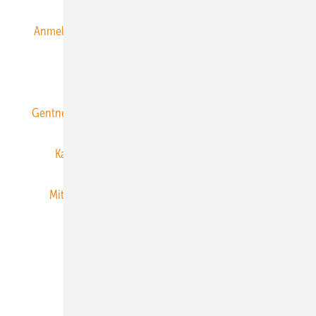
Anmeldung & Registrierung
Datenschutz
E-Paper
ERNEUERBARE ENERGIEN abonnieren
Gentner Energy Media
Gentner Verlag
Impressum
Karriere bei Gentner
Team
Mediaservice
Mitgliedschaften und Engagement
Newsletter
Privacy Manager
RSS-Feed
Veranstaltungen / Webinare
© 2026 ERNEUERBARE ENERGIEN