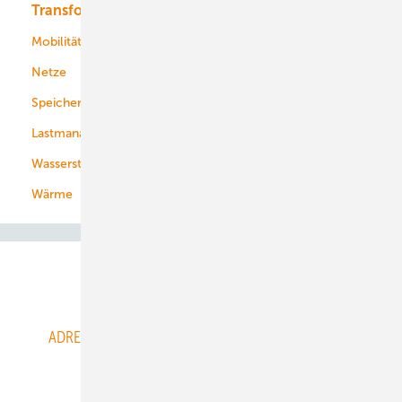
Transformation
Energieversorger
Service
Mobilität
Kommunen
Netze
Stadtwerke
Speicher
Energiekonzerne
Lastmanagement
Wasserstoff
Wärme
Abo- & Leserservice
ADRESSBUCH der WIND- und SOLARENERGIE
AGB
Alle Inhalte chronologisch
Anmelden