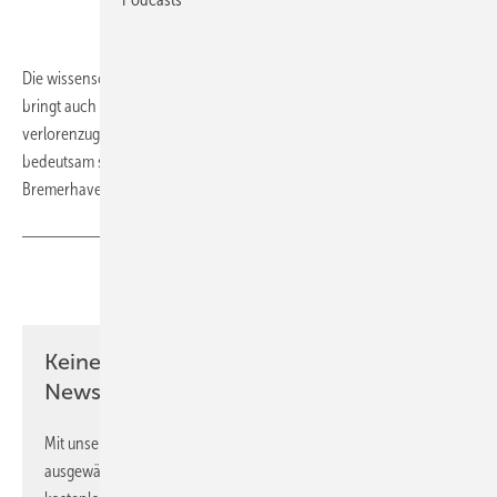
Die wissenschaftsfeindliche Politik der Trump-Regierung in den USA
bringt auch die Klimaforschung in Bedrängnis. So drohen Daten
verlorenzugehen, die für Klima- und Umweltforschung weltweit
bedeutsam sind. Die Universität und das Alfred-Wegener-Institut
Bremerhaven haben begonnen, solche Daten zu retten.
(tw)
Teilen
Link kopieren
Keine Zeit? Kein Problem mit dem ERE
Newsletter!
Mit unserem Newsletter erhalten Sie regelmäßig von uns
ausgewählte Informationen und Neuigkeiten, gebündelt und