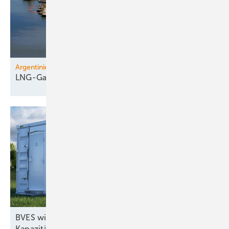
Argentinien, Katar
LNG-Gas
BVES will bei EU-Kommission gegen
Kapazitätsmarkt-Gesetz
vorgehen